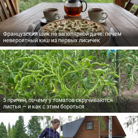
Французский шик на заполярной даче: печем
невероятный киш из первых лисичек
5 причин, почему у томатов скручиваются
листья — и как с этим бороться