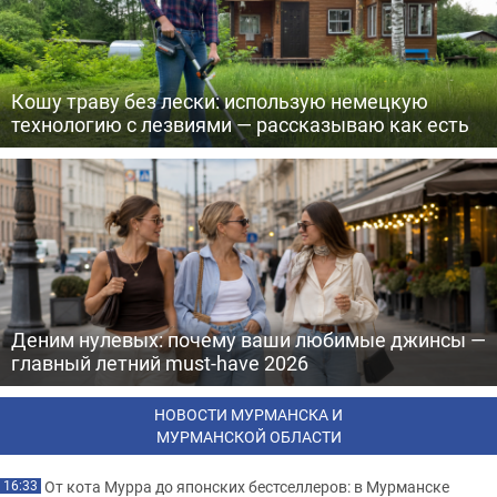
Кошу траву без лески: использую немецкую
технологию с лезвиями — рассказываю как есть
Деним нулевых: почему ваши любимые джинсы —
главный летний must-have 2026
НОВОСТИ МУРМАНСКА И
МУРМАНСКОЙ ОБЛАСТИ
От кота Мурра до японских бестселлеров: в Мурманске
16:33