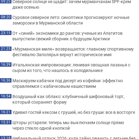
Северное солнце не щадит: зачем мурманчанам SPF-крем
09:25
даже осенью
Суровое северное лето: синоптики прогнозируют ночные
08:20
заморозки в Мурманской области
От «синей» экономики до рангов: ученые из Апатитов
23:15
выпустили свежий сборник о будущем Арктики
«Мурманская миля» возвращается: главному спортивному
21:25
фестивалю Заполярья вернут историческое имя
Итальянская импровизация: ленивая овощная лазанья с
16:39
сыром из того, что нашлось в холодильнике
Маскируем кабачки под десерт из кофейни: эффектно
16:36
справляемся с кабачковым нашествием
Воздушный как облако: клубничный шифоновый торт,
16:54
который сохраняет форму
Удивил гостей кексом с грушей, но без груши: все в восторге
16:21
Шторы устарели: теперь мы выключаем солнце прямо
15:31
через стекло одной кнопкой
Небанальный отпуск 2026: куда тайно рвануть с детьми без
13:18