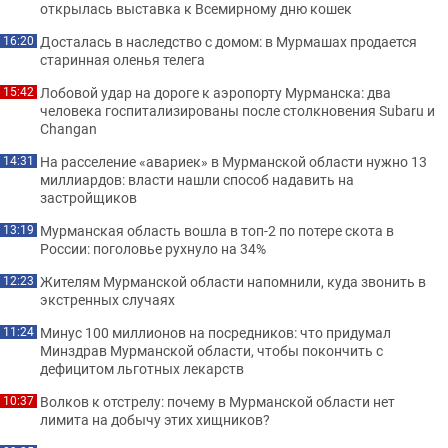
открылась выставка к Всемирному дню кошек
Досталась в наследство с домом: в Мурмашах продается
16:20
старинная оленья телега
Лобовой удар на дороге к аэропорту Мурманска: два
15:42
человека госпитализированы после столкновения Subaru и
Changan
На расселение «авариек» в Мурманской области нужно 13
14:31
миллиардов: власти нашли способ надавить на
застройщиков
Мурманская область вошла в топ-2 по потере скота в
13:19
России: поголовье рухнуло на 34%
Жителям Мурманской области напомнили, куда звонить в
12:23
экстренных случаях
Минус 100 миллионов на посредников: что придумал
11:24
Минздрав Мурманской области, чтобы покончить с
дефицитом льготных лекарств
Волков к отстрелу: почему в Мурманской области нет
10:37
лимита на добычу этих хищников?