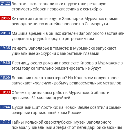
Золотая школа: аналитики подсчитали реальную
21:22
стоимость сборки первоклассника к сентябрю
Китайские гиганты идут в Заполярье: Мурманск примет
20:45
рекордное число контейнеровозов по Севморпути
Машина времени в окнах: жителей Заполярного заставили
20:13
угадывать родной город по ретро-снимкам
Увидеть Заполярье в темноте: в Мурманске запускают
19:35
уникальные экскурсии с закрытыми глазами
Лестницу около дома на проспекте Кирова в Мурманске в
19:35
этом году капитально ремонтировать не будут
Борщевик вместо шахтеров? На Кольском полуострове
18:56
запускают «зеленую» добычу редкоземельных металлов
Объем строительных работ в Мурманской области
18:33
превысил 61 миллиард рублей
Духовный щит Арктики: на Новой Земле освятили самый
17:44
северный гарнизонный храм России
Тайны Кольской сверхглубокой: музей Заполярного
17:17
показал уникальный артефакт от легендарной скважины