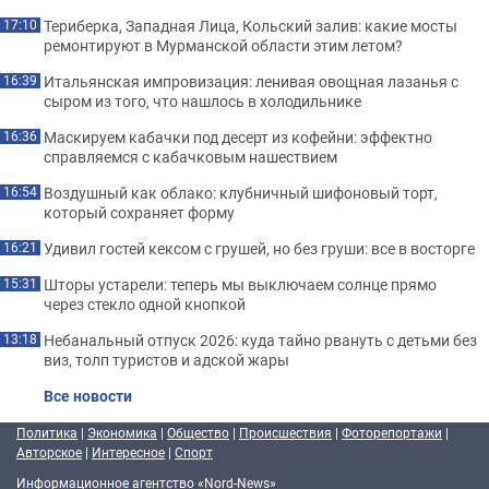
Териберка, Западная Лица, Кольский залив: какие мосты
17:10
ремонтируют в Мурманской области этим летом?
Итальянская импровизация: ленивая овощная лазанья с
16:39
сыром из того, что нашлось в холодильнике
Маскируем кабачки под десерт из кофейни: эффектно
16:36
справляемся с кабачковым нашествием
Воздушный как облако: клубничный шифоновый торт,
16:54
который сохраняет форму
Удивил гостей кексом с грушей, но без груши: все в восторге
16:21
Шторы устарели: теперь мы выключаем солнце прямо
15:31
через стекло одной кнопкой
Небанальный отпуск 2026: куда тайно рвануть с детьми без
13:18
виз, толп туристов и адской жары
Все новости
Политика
|
Экономика
|
Общество
|
Происшествия
|
Фоторепортажи
|
Авторское
|
Интересное
|
Спорт
Информационное агентство «Nord-News»