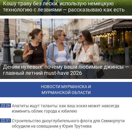
Кошу траву без лески: использую немецкую
технологию с лезвиями — рассказываю как есть
Деним нулевых: почему ваши любимые джинсы —
главный летний must-have 2026
НОВОСТИ МУРМАНСКА И
МУРМАНСКОЙ ОБЛАСТИ
Апатиты ищут таланты: как ваш эскиз может навсегда
23:26
изменить облик города к юбилею
Строительство дноуглубительного флота для Севморпути
22:31
обсудили на совещании у Юрия Трутнева