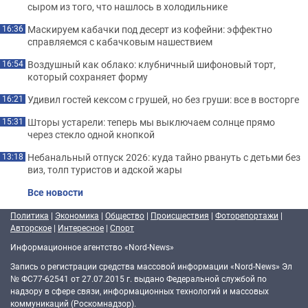
сыром из того, что нашлось в холодильнике
Маскируем кабачки под десерт из кофейни: эффектно
16:36
справляемся с кабачковым нашествием
Воздушный как облако: клубничный шифоновый торт,
16:54
который сохраняет форму
Удивил гостей кексом с грушей, но без груши: все в восторге
16:21
Шторы устарели: теперь мы выключаем солнце прямо
15:31
через стекло одной кнопкой
Небанальный отпуск 2026: куда тайно рвануть с детьми без
13:18
виз, толп туристов и адской жары
Все новости
Политика
|
Экономика
|
Общество
|
Происшествия
|
Фоторепортажи
|
Авторское
|
Интересное
|
Спорт
Информационное агентство «Nord-News»
Запись о регистрации средства массовой информации «Nord-News» Эл
№ ФС77-62541 от 27.07.2015 г. выдано Федеральной службой по
надзору в сфере связи, информационных технологий и массовых
коммуникаций (Роскомнадзор).