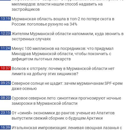
миллиардов: власти нашли способ надавить на
застройщиков
Мурманская область вошла в топ-2 по потере скота в
13:19
России: поголовье рухнуло на 34%
Жителям Мурманской области напомнили, куда звонить в
12:23
экстренных случаях
Минус 100 миллионов на посредников: что придумал
11:24
Минздрав Мурманской области, чтобы покончить с
дефицитом льготных лекарств
Волков к отстрелу: почему в Мурманской области нет
10:37
лимита на добычу этих хищников?
Северное солнце не щадит: зачем мурманчанам SPF-крем
09:25
даже осенью
Суровое северное лето: синоптики прогнозируют ночные
08:20
заморозки в Мурманской области
От «синей» экономики до рангов: ученые из Апатитов
23:15
выпустили свежий сборник о будущем Арктики
Итальянская импровизация: ленивая овощная лазанья с
16:39