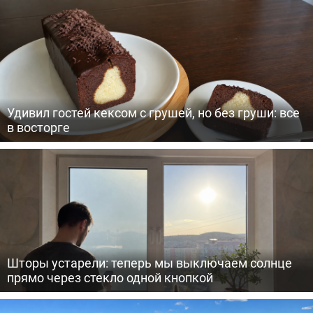
Удивил гостей кексом с грушей, но без груши: все
в восторге
Шторы устарели: теперь мы выключаем солнце
прямо через стекло одной кнопкой