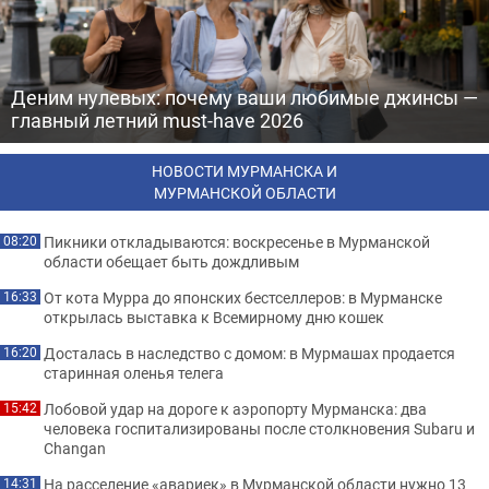
Деним нулевых: почему ваши любимые джинсы —
главный летний must-have 2026
НОВОСТИ МУРМАНСКА И
МУРМАНСКОЙ ОБЛАСТИ
Пикники откладываются: воскресенье в Мурманской
08:20
области обещает быть дождливым
От кота Мурра до японских бестселлеров: в Мурманске
16:33
открылась выставка к Всемирному дню кошек
Досталась в наследство с домом: в Мурмашах продается
16:20
старинная оленья телега
Лобовой удар на дороге к аэропорту Мурманска: два
15:42
человека госпитализированы после столкновения Subaru и
Changan
На расселение «авариек» в Мурманской области нужно 13
14:31