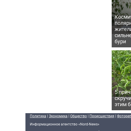
Косми
поляр
жител
сильн
бури
5 прич
скручи
этим 
Политика
|
Экономика
|
Общество
|
Происшествия
|
Фоторе
Информационное агентство «Nord-News»