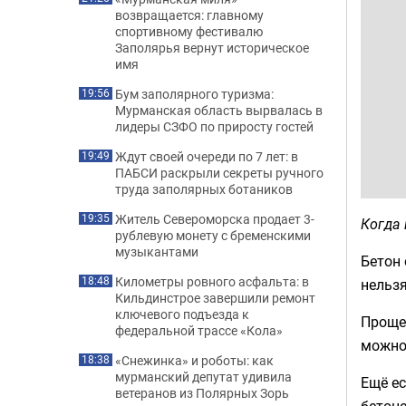
возвращается: главному
спортивному фестивалю
Заполярья вернут историческое
имя
Бум заполярного туризма:
19:56
Мурманская область вырвалась в
лидеры СЗФО по приросту гостей
Ждут своей очереди по 7 лет: в
19:49
ПАБСИ раскрыли секреты ручного
труда заполярных ботаников
Житель Североморска продает 3-
19:35
Когда 
рублевую монету с бременскими
музыкантами
Бетон 
Километры ровного асфальта: в
18:48
нельзя
Кильдинстрое завершили ремонт
ключевого подъезда к
Проще 
федеральной трассе «Кола»
можно 
«Снежинка» и роботы: как
18:38
мурманский депутат удивила
Ещё ес
ветеранов из Полярных Зорь
бетоне