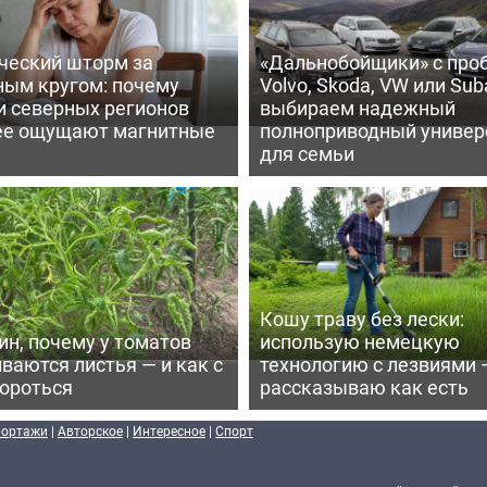
ческий шторм за
«Дальнобойщики» с про
ным кругом: почему
Volvo, Skoda, VW или Suba
и северных регионов
выбираем надежный
ее ощущают магнитные
полноприводный универ
для семьи
Кошу траву без лески:
ин, почему у томатов
использую немецкую
ваются листья — и как с
технологию с лезвиями 
бороться
рассказываю как есть
портажи
|
Авторское
|
Интересное
|
Спорт