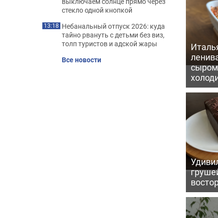
выключаем солнце прямо через
стекло одной кнопкой
Небанальный отпуск 2026: куда
13:18
тайно рвануть с детьми без виз,
толп туристов и адской жары
Италь
ленив
Все новости
сыром 
холод
Удивил
грушей
восто