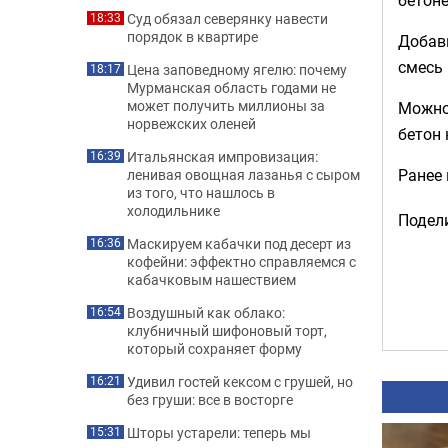
Суд обязал северянку навести
18:33
порядок в квартире
Добав
смесь
Цена заповедному ягелю: почему
18:17
Мурманская область годами не
может получить миллионы за
Можно
норвежских оленей
бетон 
Итальянская импровизация:
16:39
Ранее
ленивая овощная лазанья с сыром
из того, что нашлось в
холодильнике
Подели
Маскируем кабачки под десерт из
16:36
кофейни: эффектно справляемся с
кабачковым нашествием
Воздушный как облако:
16:54
клубничный шифоновый торт,
который сохраняет форму
Удивил гостей кексом с грушей, но
16:21
без груши: все в восторге
Шторы устарели: теперь мы
15:31