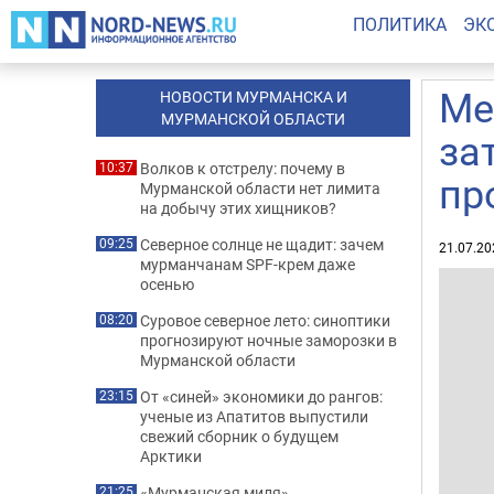
ПОЛИТИКА
ЭК
Ме
НОВОСТИ МУРМАНСКА И
МУРМАНСКОЙ ОБЛАСТИ
за
Волков к отстрелу: почему в
10:37
пр
Мурманской области нет лимита
на добычу этих хищников?
Северное солнце не щадит: зачем
09:25
21.07.20
мурманчанам SPF-крем даже
осенью
Суровое северное лето: синоптики
08:20
прогнозируют ночные заморозки в
Мурманской области
От «синей» экономики до рангов:
23:15
ученые из Апатитов выпустили
свежий сборник о будущем
Арктики
«Мурманская миля»
21:25