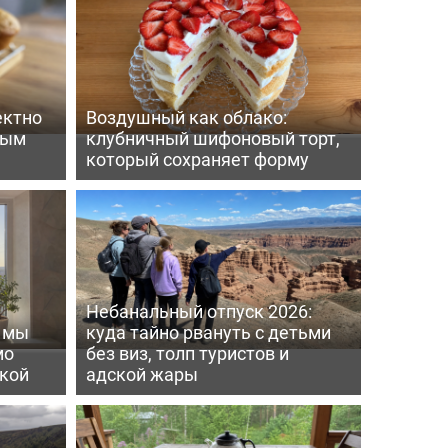
ектно
Воздушный как облако:
вым
клубничный шифоновый торт,
который сохраняет форму
Небанальный отпуск 2026:
ь мы
куда тайно рвануть с детьми
мо
без виз, толп туристов и
пкой
адской жары