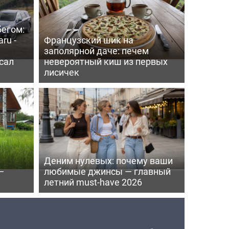
бегом:
ru -
Французский шик на
заполярной даче: печем
сал
невероятный киш из первых
лисичек
Деним нулевых: почему ваши
—
любимые джинсы — главный
летний must-have 2026