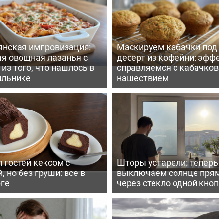
янская импровизация:
Маскируем кабачки под
ая овощная лазанья с
десерт из кофейни: эфф
из того, что нашлось в
справляемся с кабачко
ильнике
нашествием
 гостей кексом с
Шторы устарели: тепер
, но без груши: все в
выключаем солнце пря
рге
через стекло одной кно