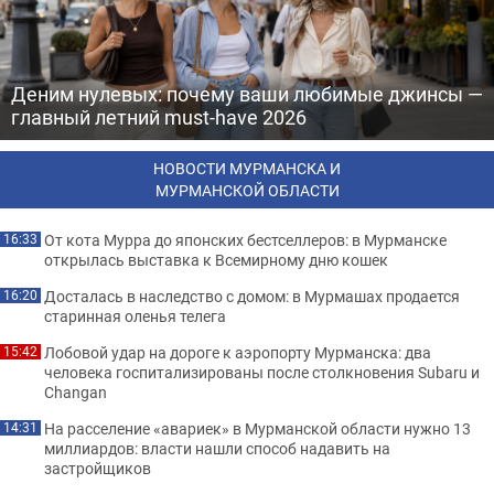
Деним нулевых: почему ваши любимые джинсы —
главный летний must-have 2026
НОВОСТИ МУРМАНСКА И
МУРМАНСКОЙ ОБЛАСТИ
От кота Мурра до японских бестселлеров: в Мурманске
16:33
открылась выставка к Всемирному дню кошек
Досталась в наследство с домом: в Мурмашах продается
16:20
старинная оленья телега
Лобовой удар на дороге к аэропорту Мурманска: два
15:42
человека госпитализированы после столкновения Subaru и
Changan
На расселение «авариек» в Мурманской области нужно 13
14:31
миллиардов: власти нашли способ надавить на
застройщиков