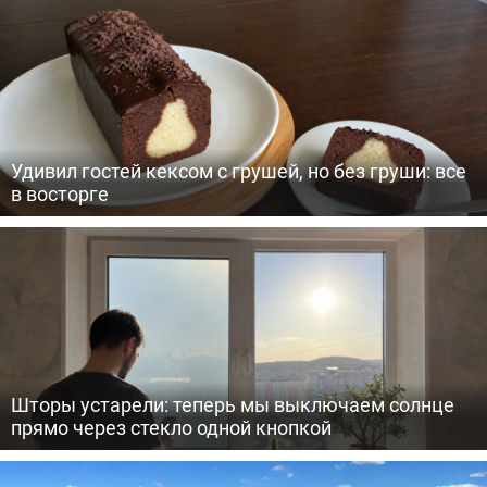
Удивил гостей кексом с грушей, но без груши: все
в восторге
Шторы устарели: теперь мы выключаем солнце
прямо через стекло одной кнопкой