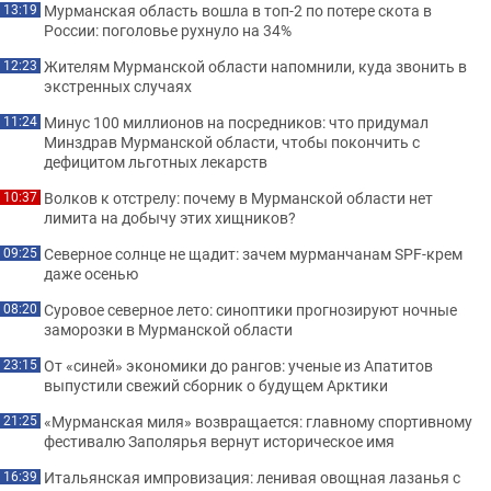
Мурманская область вошла в топ-2 по потере скота в
13:19
России: поголовье рухнуло на 34%
Жителям Мурманской области напомнили, куда звонить в
12:23
экстренных случаях
Минус 100 миллионов на посредников: что придумал
11:24
Минздрав Мурманской области, чтобы покончить с
дефицитом льготных лекарств
Волков к отстрелу: почему в Мурманской области нет
10:37
лимита на добычу этих хищников?
Северное солнце не щадит: зачем мурманчанам SPF-крем
09:25
даже осенью
Суровое северное лето: синоптики прогнозируют ночные
08:20
заморозки в Мурманской области
От «синей» экономики до рангов: ученые из Апатитов
23:15
выпустили свежий сборник о будущем Арктики
«Мурманская миля» возвращается: главному спортивному
21:25
фестивалю Заполярья вернут историческое имя
Итальянская импровизация: ленивая овощная лазанья с
16:39