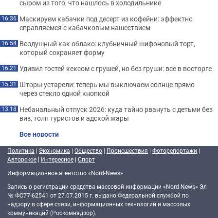
сыром из того, что нашлось в холодильнике
Маскируем кабачки под десерт из кофейни: эффектно
16:36
справляемся с кабачковым нашествием
Воздушный как облако: клубничный шифоновый торт,
16:54
который сохраняет форму
Удивил гостей кексом с грушей, но без груши: все в восторге
16:21
Шторы устарели: теперь мы выключаем солнце прямо
15:31
через стекло одной кнопкой
Небанальный отпуск 2026: куда тайно рвануть с детьми без
13:18
виз, толп туристов и адской жары
Все новости
Политика
|
Экономика
|
Общество
|
Происшествия
|
Фоторепортажи
|
Авторское
|
Интересное
|
Спорт
Информационное агентство «Nord-News»
Запись о регистрации средства массовой информации «Nord-News» Эл
№ ФС77-62541 от 27.07.2015 г. выдано Федеральной службой по
надзору в сфере связи, информационных технологий и массовых
коммуникаций (Роскомнадзор).