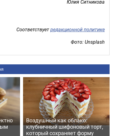
Юлия Ситникова
Соответствует
редакционной политике
Фото: Unsplash
ня
ектно
Воздушный как облако:
вым
клубничный шифоновый торт,
который сохраняет форму