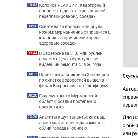
Колонка РЕАКЦИИ. Квартирный
10:03
вопрос: что делать с незаконной
перепланировкой у соседа?
Схватила за волосы и пырнула
09:50
ножом: мурманчанка отправится в
колонию за причинение вреда
здоровью соседки
В Заозерске за 31,8 млн рублей
09:44
оснастят Центр культуры, не
видевший ремонта с 1966 года
Проект школьников из Заполярья
09:17
Вкусны
по очистке водорослей вышел в
финал Всероссийского экофорума
Авторы
Гидрометцентр Мурманской
08:20
справи
области: осадки постепенно
первог
прекратятся
Для на
Апатиты ищут таланты: как ваш
23:26
эскиз может навсегда изменить
с обыч
облик города к юбилею
или ру
22:31