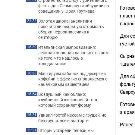
Строительство дноуглубительного
флота для Севморпути обсудили на
Готово
совещании у Юрия Трутнева
пласт 
Золотая школа: аналитики
21:22
в крош
подсчитали реальную стоимость
сборки первоклассника к
Для со
сентябрю
густой
Итальянская импровизация:
16:39
ленивая овощная лазанья с сыром
Сырная
из того, что нашлось в
тщате
холодильнике
Маскируем кабачки под десерт из
16:36
Для сб
кофейни: эффектно справляемся с
фольгу
кабачковым нашествием
Сверх
Воздушный как облако:
16:54
клубничный шифоновый торт,
Готовы
который сохраняет форму
а края
Удивил гостей кексом с грушей, но
16:21
без груши: все в восторге
Ранее
Шторы устарели: теперь мы
15:31