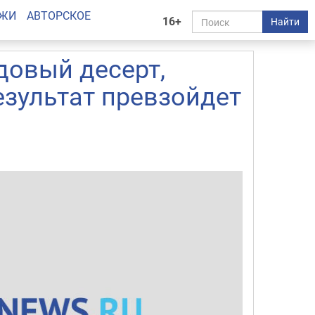
АЖИ
АВТОРСКОЕ
16+
Найти
довый десерт,
езультат превзойдет