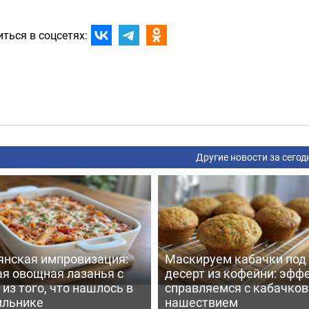
ться в соцсетях:
Другие новости за сегод
янская импровизация:
Маскируем кабачки под
ая овощная лазанья с
десерт из кофейни: эфф
из того, что нашлось в
справляемся с кабачко
ильнике
нашествием