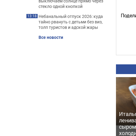
выключаем солнце прямо через
стекло одной кнопкой
Подели
Небанальный отпуск 2026: куда
13:18
тайно рвануть с детьми без виз,
толп туристов и адской жары
Все новости
Италь
ленив
сыром 
холод