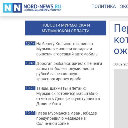
ПОЛИТИКА
ЭК
Пе
НОВОСТИ МУРМАНСКА И
МУРМАНСКОЙ ОБЛАСТИ
ко
На берегу Кольского залива в
10:47
ож
Мурманске навели порядок и
вывезли сгоревший автомобиль
Дорогая рыбалка: житель Печенги
10:45
08.09.20
заплатит более полумиллиона
рублей за незаконную
транспортировку краба
Танцы, шахматы и петанк:
10:23
Мурманск готовится масштабно
отметить День физкультурника в
Долине Уюта
Глава Мурманска Иван Лебедев
10:22
предупредил о медведе на
Солнечной сопке