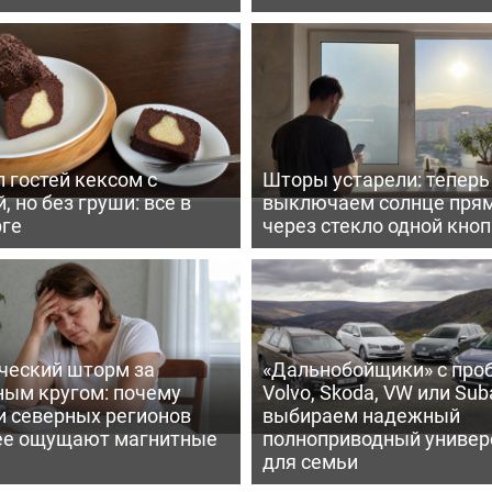
 гостей кексом с
Шторы устарели: тепер
, но без груши: все в
выключаем солнце пря
рге
через стекло одной кно
ческий шторм за
«Дальнобойщики» с про
ным кругом: почему
Volvo, Skoda, VW или Suba
и северных регионов
выбираем надежный
ее ощущают магнитные
полноприводный универ
для семьи