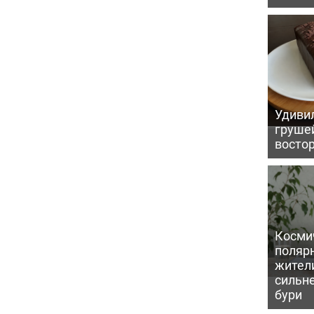
Удивил
грушей
восто
Косми
поляр
жител
сильн
бури