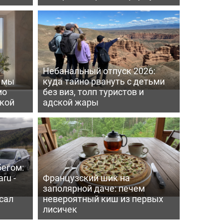
Небанальный отпуск 2026:
ь мы
куда тайно рвануть с детьми
мо
без виз, толп туристов и
пкой
адской жары
бегом:
ru -
Французский шик на
заполярной даче: печем
сал
невероятный киш из первых
лисичек