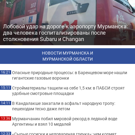
Лобовой удар на дороге к аэропорту Мурманска:
два человека госпитализированы после
столкновения Subaru и Changan
НОВОСТИ МУРМАНСКА И
МУРМАНСКОЙ ОБЛАСТИ
Опасные природные процессы: в Баренцевом море нашли
16:21
гигантские газовые воронки
Стройматериалы тащили на себе 1,5 км: в ПАБСИ строят
15:11
удобные смотровые площадки
В Кандалакше закатали в асфальт народную тропу:
14:11
пешеходам тесно даже летом
Мурманчанин побил мировой рекорд в ледяной воде
13:36
Аргентины и взял 10 медалей
«Сырые сосиски и недовареная гречка»: чем кормят
12:33