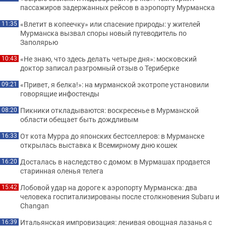
пассажиров задержанных рейсов в аэропорту Мурманска
«Влетит в копеечку» или спасение природы: у жителей
11:35
Мурманска вызвал споры новый путеводитель по
Заполярью
«Не знаю, что здесь делать четыре дня»: московский
10:43
доктор записал разгромный отзыв о Териберке
«Привет, я белка!»: на мурманской экотропе установили
09:21
говорящие инфостенды
Пикники откладываются: воскресенье в Мурманской
08:20
области обещает быть дождливым
От кота Мурра до японских бестселлеров: в Мурманске
16:33
открылась выставка к Всемирному дню кошек
Досталась в наследство с домом: в Мурмашах продается
16:20
старинная оленья телега
Лобовой удар на дороге к аэропорту Мурманска: два
15:42
человека госпитализированы после столкновения Subaru и
Changan
Итальянская импровизация: ленивая овощная лазанья с
16:39