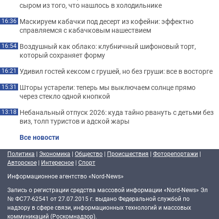
сыром из того, что нашлось в холодильнике
Маскируем кабачки под десерт из кофейни: эффектно
16:36
справляемся с кабачковым нашествием
Воздушный как облако: клубничный шифоновый торт,
16:54
который сохраняет форму
Удивил гостей кексом с грушей, но без груши: все в восторге
16:21
Шторы устарели: теперь мы выключаем солнце прямо
15:31
через стекло одной кнопкой
Небанальный отпуск 2026: куда тайно рвануть с детьми без
13:18
виз, толп туристов и адской жары
Все новости
Политика
|
Экономика
|
Общество
|
Происшествия
|
Фоторепортажи
|
Авторское
|
Интересное
|
Спорт
Информационное агентство «Nord-News»
Запись о регистрации средства массовой информации «Nord-News» Эл
№ ФС77-62541 от 27.07.2015 г. выдано Федеральной службой по
надзору в сфере связи, информационных технологий и массовых
коммуникаций (Роскомнадзор).