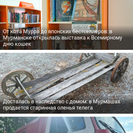
От кота Мурра до японских бестселлеров: в
Мурманске открылась выставка к Всемирному
дню кошек
Досталась в наследство с домом: в Мурмашах
продается старинная оленья телега