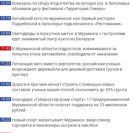
Конкурсы по сбору ягод и битва за лучшую уху: в Заполярье
12:25
объявили дату фестиваля «Территория Севера»
Китайский хого по-мурмански: как первый ресторан
12:10
Поднебесной в Заполярье подключился к «Рестомании»
Светодиоды и лоскутное шитье: в Мурманск с гастролями
12:03
едет знаменитый театр кукол из Беларуси
В Мурманской области подростков, извинившихся за
11:43
попытку угона автомобиля, освободили от наказания
Летающие авто вместо вертолетов: российские ученые
11:23
возрождают дирижабли для дешевой доставки грузов в
Арктику
Дороги в Арктике начнут строить с помощью новых
11:02
составов: ученые нашли способ сэкономить до 55% грунта
Благодаря «Губернаторскому старту» 17 предпринимателей
10:30
Мурманской области получат поддержку на 25 миллионов
рублей
Новый спорт захватывает Мурманск: вице-спикер
10:22
горсовета и пенсионеры сыграли в пиклбол