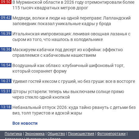
В Мурманской области в 2026 году отремонтировали более
09:50
115 тысяч квадратных метров дорог
Медведи, волки и люди на одной переправе: Лапландский
09:42
заповедник показал уникальные кадры у брода
Итальянская импровизация: ленивая овощная лазанья с
16:39
сыром из того, что нашлось в холодильнике
Маскируем кабачки под десерт из кофейни: эффектно
16:36
справляемся с кабачковым нашествием
Воздушный как облако: клубничный шифоновый торт,
16:54
который сохраняет форму
Удивил гостей кексом с грушей, но без груши: все в восторге
16:21
Шторы устарели: теперь мы выключаем солнце прямо
15:31
через стекло одной кнопкой
Небанальный отпуск 2026: куда тайно рвануть с детьми без
13:18
виз, толп туристов и адской жары
Все новости
Политика
|
Экономика
|
Общество
|
Происшествия
|
Фоторепортажи
|
Авторское
|
Интересное
|
Спорт