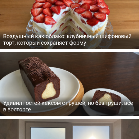
Воздушный как облако: клубничный шифоновый
торт, который сохраняет форму
Удивил гостей кексом с грушей, но без груши: все
в восторге