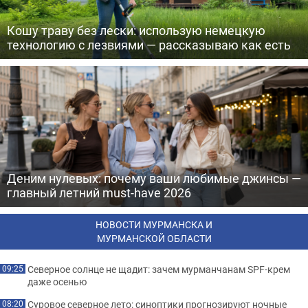
Кошу траву без лески: использую немецкую
технологию с лезвиями — рассказываю как есть
Деним нулевых: почему ваши любимые джинсы —
главный летний must-have 2026
НОВОСТИ МУРМАНСКА И
МУРМАНСКОЙ ОБЛАСТИ
Северное солнце не щадит: зачем мурманчанам SPF-крем
09:25
даже осенью
Суровое северное лето: синоптики прогнозируют ночные
08:20