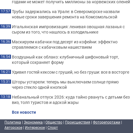
годами не может получить миллионы за норвежских оленей
Трубы задержались на Урале: в Североморске назвали
17:57
новые сроки завершения ремонта на Комсомольской
Итальянская импровизация: ленивая овощная лазанья с
16:39
сыром из того, что нашлось в холодильнике
Маскируем кабачки под десерт из кофейни: эффектно
16:36
справляемся с кабачковым нашествием
Воздушный как облако: клубничный шифоновый торт,
16:54
который сохраняет форму
Удивил гостей кексом с грушей, но без груши: все в восторге
16:21
Шторы устарели: теперь мы выключаем солнце прямо
15:31
через стекло одной кнопкой
Небанальный отпуск 2026: куда тайно рвануть с детьми без
13:18
виз, толп туристов и адской жары
Все новости
Политика
|
Экономика
|
Общество
|
Происшествия
|
Фоторепортажи
|
Авторское
|
Интересное
|
Спорт