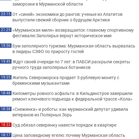
заморозки в Мурманской области
От «синей» экономики до рангов: ученые из Апатитов
23:15
выпустили свежий сборник о будущем Арктики
«Мурманская миля» возвращается: главному спортивному
21:25
фестивалю Заполярья вернут историческое имя
Бум заполярного туризма: Мурманская область вырвалась
19:56
в лидеры СЗФО по приросту гостей
Ждут своей очереди по 7 лет: в ПАБСИ раскрыли секреты
19:49
ручного труда заполярных ботаников
Житель Североморска продает 3-рублевую монету с
19:35
бременскими музыкантами
Километры ровного асфальта: в Кильдинстрое завершили
18:48
ремонт ключевого подъезда к федеральной трассе «Кола»
«Снежинка» и роботы: как мурманский депутат удивила
18:38
ветеранов из Полярных Зорь
Суд обязал северянку навести порядок в квартире
18:33
Цена заповедному ягелю: почему Мурманская область
18:17