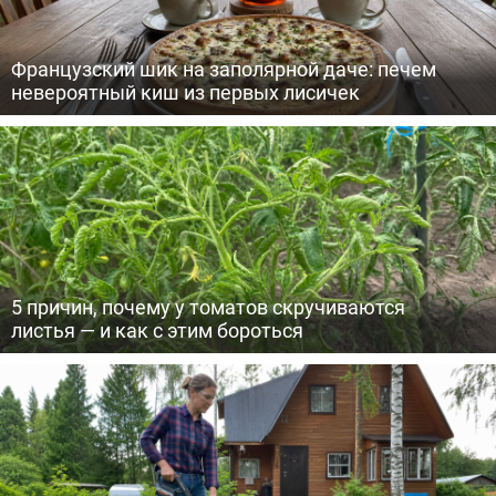
Французский шик на заполярной даче: печем
невероятный киш из первых лисичек
5 причин, почему у томатов скручиваются
листья — и как с этим бороться