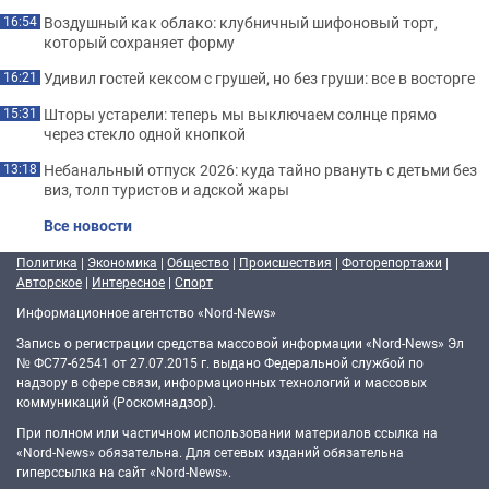
Воздушный как облако: клубничный шифоновый торт,
16:54
который сохраняет форму
Удивил гостей кексом с грушей, но без груши: все в восторге
16:21
Шторы устарели: теперь мы выключаем солнце прямо
15:31
через стекло одной кнопкой
Небанальный отпуск 2026: куда тайно рвануть с детьми без
13:18
виз, толп туристов и адской жары
Все новости
Политика
|
Экономика
|
Общество
|
Происшествия
|
Фоторепортажи
|
Авторское
|
Интересное
|
Спорт
Информационное агентство «Nord-News»
Запись о регистрации средства массовой информации «Nord-News» Эл
№ ФС77-62541 от 27.07.2015 г. выдано Федеральной службой по
надзору в сфере связи, информационных технологий и массовых
коммуникаций (Роскомнадзор).
При полном или частичном использовании материалов ссылка на
«Nord-News» обязательна. Для сетевых изданий обязательна
гиперссылка на сайт «Nord-News».