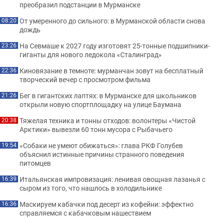
преобразил подстанции в Мурманске
От умеренного до сильного: в Мурманской области снова
08:20
дождь
На Севмаше к 2027 году изготовят 25-тонные подшипники-
23:26
гиганты для нового ледокола «Сталинград»
Киновязание в темноте: мурманчан зовут на бесплатный
22:36
творческий вечер с просмотром фильма
Бег в гигантских лаптях: в Мурманске для школьников
21:26
открыли новую спортплощадку на улице Баумана
Тяжелая техника и тонны отходов: волонтеры «Чистой
20:38
Арктики» вывезли 60 тонн мусора с Рыбачьего
«Собаки не умеют обижаться»: глава РКФ Голубев
19:54
объяснил истинные причины странного поведения
питомцев
Итальянская импровизация: ленивая овощная лазанья с
16:39
сыром из того, что нашлось в холодильнике
Маскируем кабачки под десерт из кофейни: эффектно
16:36
справляемся с кабачковым нашествием