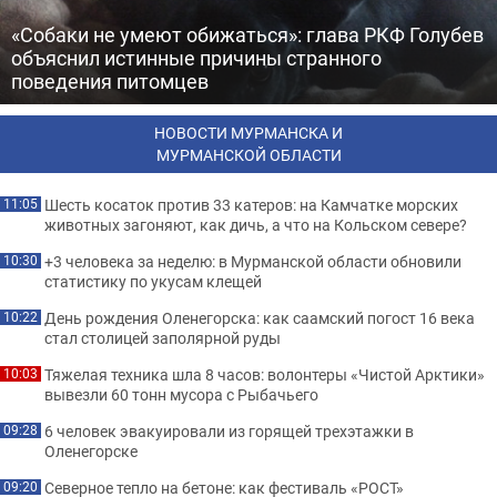
«Собаки не умеют обижаться»: глава РКФ Голубев
объяснил истинные причины странного
поведения питомцев
НОВОСТИ МУРМАНСКА И
МУРМАНСКОЙ ОБЛАСТИ
Шесть косаток против 33 катеров: на Камчатке морских
11:05
животных загоняют, как дичь, а что на Кольском севере?
+3 человека за неделю: в Мурманской области обновили
10:30
статистику по укусам клещей
День рождения Оленегорска: как саамский погост 16 века
10:22
стал столицей заполярной руды
Тяжелая техника шла 8 часов: волонтеры «Чистой Арктики»
10:03
вывезли 60 тонн мусора с Рыбачьего
6 человек эвакуировали из горящей трехэтажки в
09:28
Оленегорске
Северное тепло на бетоне: как фестиваль «РОСТ»
09:20