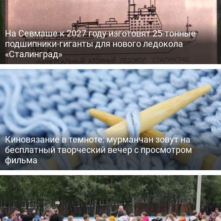
На Севмаше к 2027 году изготовят 25-тонные
подшипники-гиганты для нового ледокола
«Сталинград»
Киновязание в темноте: мурманчан зовут на
бесплатный творческий вечер с просмотром
фильма