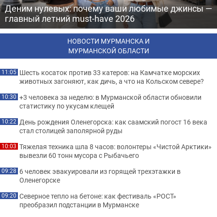
Деним нулевых: почему ваши любимые джинсы —
главный летний must-have 2026
НОВОСТИ МУРМАНСКА И
МУРМАНСКОЙ ОБЛАСТИ
Шесть косаток против 33 катеров: на Камчатке морских
11:05
животных загоняют, как дичь, а что на Кольском севере?
+3 человека за неделю: в Мурманской области обновили
10:30
статистику по укусам клещей
День рождения Оленегорска: как саамский погост 16 века
10:22
стал столицей заполярной руды
Тяжелая техника шла 8 часов: волонтеры «Чистой Арктики»
10:03
вывезли 60 тонн мусора с Рыбачьего
6 человек эвакуировали из горящей трехэтажки в
09:28
Оленегорске
Северное тепло на бетоне: как фестиваль «РОСТ»
09:20
преобразил подстанции в Мурманске