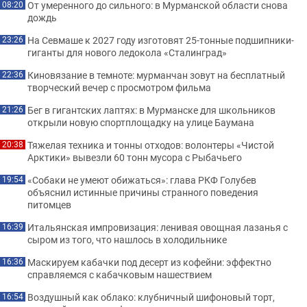
От умеренного до сильного: в Мурманской области снова
08:20
дождь
На Севмаше к 2027 году изготовят 25-тонные подшипники-
23:26
гиганты для нового ледокола «Сталинград»
Киновязание в темноте: мурманчан зовут на бесплатный
22:36
творческий вечер с просмотром фильма
Бег в гигантских лаптях: в Мурманске для школьников
21:26
открыли новую спортплощадку на улице Баумана
Тяжелая техника и тонны отходов: волонтеры «Чистой
20:38
Арктики» вывезли 60 тонн мусора с Рыбачьего
«Собаки не умеют обижаться»: глава РКФ Голубев
19:54
объяснил истинные причины странного поведения
питомцев
Итальянская импровизация: ленивая овощная лазанья с
16:39
сыром из того, что нашлось в холодильнике
Маскируем кабачки под десерт из кофейни: эффектно
16:36
справляемся с кабачковым нашествием
Воздушный как облако: клубничный шифоновый торт,
16:54