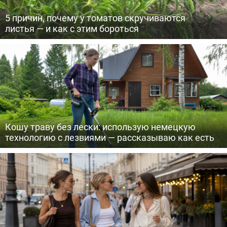
5 причин, почему у томатов скручиваются
листья — и как с этим бороться
Кошу траву без лески: использую немецкую
технологию с лезвиями — рассказываю как есть