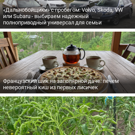
«Дальнобойщики» с пробегом: Volvo, Skoda, VW
или Subaru - выбираем надежный
полноприводный универсал для семьи
Французский шик на заполярной даче: печем
невероятный киш из первых лисичек