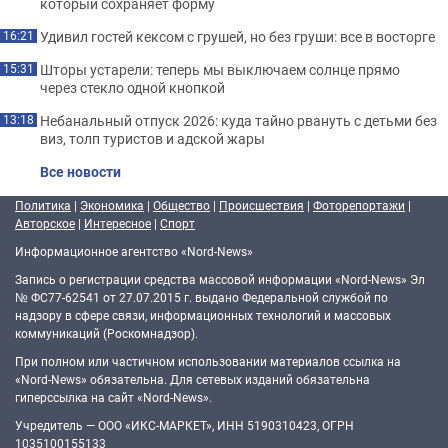
который сохраняет форму
Удивил гостей кексом с грушей, но без груши: все в восторге
16:21
Шторы устарели: теперь мы выключаем солнце прямо
15:31
через стекло одной кнопкой
Небанальный отпуск 2026: куда тайно рвануть с детьми без
13:18
виз, толп туристов и адской жары
Все новости
Политика
|
Экономика
|
Общество
|
Происшествия
|
Фоторепортажи
|
Авторское
|
Интересное
|
Спорт
Информационное агентство «Nord-News»
Запись о регистрации средства массовой информации «Nord-News» Эл
№ ФС77-62541 от 27.07.2015 г. выдано Федеральной службой по
надзору в сфере связи, информационных технологий и массовых
коммуникаций (Роскомнадзор).
При полном или частичном использовании материалов ссылка на
«Nord-News» обязательна. Для сетевых изданий обязательна
гиперссылка на сайт «Nord-News».
Учредитель — ООО «ИКС-МАРКЕТ», ИНН 5190310423, ОГРН
1035100155133