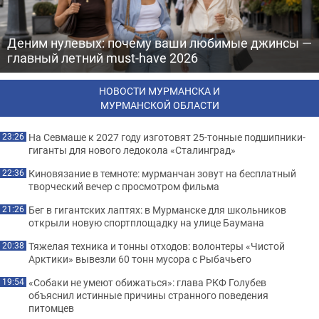
Деним нулевых: почему ваши любимые джинсы —
главный летний must-have 2026
НОВОСТИ МУРМАНСКА И
МУРМАНСКОЙ ОБЛАСТИ
На Севмаше к 2027 году изготовят 25-тонные подшипники-
23:26
гиганты для нового ледокола «Сталинград»
Киновязание в темноте: мурманчан зовут на бесплатный
22:36
творческий вечер с просмотром фильма
Бег в гигантских лаптях: в Мурманске для школьников
21:26
открыли новую спортплощадку на улице Баумана
Тяжелая техника и тонны отходов: волонтеры «Чистой
20:38
Арктики» вывезли 60 тонн мусора с Рыбачьего
«Собаки не умеют обижаться»: глава РКФ Голубев
19:54
объяснил истинные причины странного поведения
питомцев