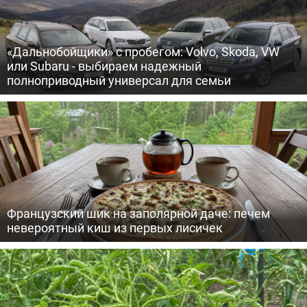
«Дальнобойщики» с пробегом: Volvo, Skoda, VW
или Subaru - выбираем надежный
полноприводный универсал для семьи
Французский шик на заполярной даче: печем
невероятный киш из первых лисичек