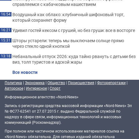
справляемся с кабачковым нашествием
Воздушный как облако: клубничный шифоновый торт,
16:54
который сохраняет форму
Удивил гостей кексом с грушей, но без груши: все в восторге
16:21
Шторы устарели: теперь мы выключаем солнце прямо
15:31
через стекло одной кнопкой
Небанальный отпуск 2026: куда тайно рвануть с детьми без
13:18
виз, толп туристов и адской жары
Все новости
Политика
|
Экономика
|
Общество
|
Происшествия
|
Фоторепортажи
|
Авторское
|
Интересное
|
Спорт
Информационное агентство «Nord-News»
Запись о регистрации средства массовой информации «Nord-News» Эл
№ ФС77-62541 от 27.07.2015 г. выдано Федеральной службой по
надзору в сфере связи, информационных технологий и массовых
коммуникаций (Роскомнадзор).
При полном или частичном использовании материалов ссылка на
«Nord-News» обязательна. Для сетевых изданий обязательна