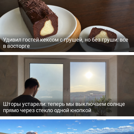
Удивил гостей кексом с грушей, но без груши: все
в восторге
Шторы устарели: теперь мы выключаем солнце
прямо через стекло одной кнопкой