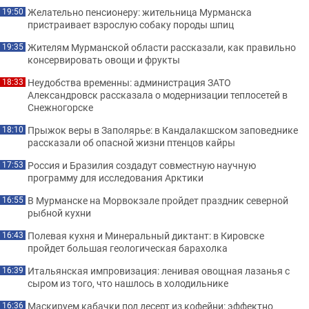
Желательно пенсионеру: жительница Мурманска
19:50
пристраивает взрослую собаку породы шпиц
Жителям Мурманской области рассказали, как правильно
19:35
консервировать овощи и фрукты
Неудобства временны: администрация ЗАТО
18:33
Александровск рассказала о модернизации теплосетей в
Снежногорске
Прыжок веры в Заполярье: в Кандалакшском заповеднике
18:10
рассказали об опасной жизни птенцов кайры
Россия и Бразилия создадут совместную научную
17:53
программу для исследования Арктики
В Мурманске на Морвокзале пройдет праздник северной
16:55
рыбной кухни
Полевая кухня и Минеральный диктант: в Кировске
16:43
пройдет большая геологическая барахолка
Итальянская импровизация: ленивая овощная лазанья с
16:39
сыром из того, что нашлось в холодильнике
Маскируем кабачки под десерт из кофейни: эффектно
16:36