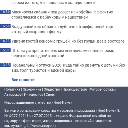
сыром из того, что нашлось в холодильнике
Маскируем кабачки под десерт из кофейни: эффектно
16:36
справляемся с кабачковым нашествием
Воздушный как облако: клубничный шифоновый торт,
16:54
который сохраняет форму
Удивил гостей кексом с грушей, но без груши: все в восторге
16:21
Шторы устарели: теперь мы выключаем солнце прямо
15:31
через стекло одной кнопкой
Небанальный отпуск 2026: куда тайно рвануть с детьми без
13:18
виз, толп туристов и адской жары
Все новости
Политика
|
Экономика
|
Общество
|
Происшествия
|
Фоторепортажи
|
Авторское
|
Интересное
|
Спорт
Информационное агентство «Nord-News»
Запись о регистрации средства массовой информации «Nord-News» Эл
№ ФС77-62541 от 27.07.2015 г. выдано Федеральной службой по
надзору в сфере связи, информационных технологий и массовых
коммуникаций (Роскомнадзор).