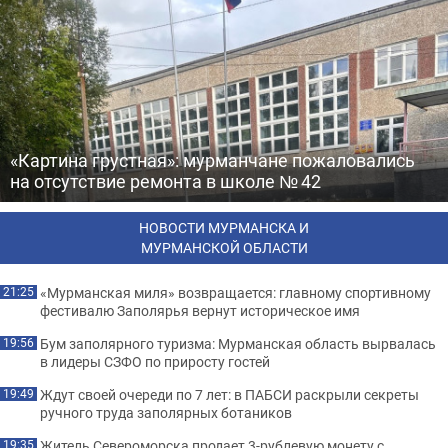
«Картина грустная»: мурманчане пожаловались
на отсутствие ремонта в школе № 42
НОВОСТИ МУРМАНСКА И
МУРМАНСКОЙ ОБЛАСТИ
«Мурманская миля» возвращается: главному спортивному
21:25
фестивалю Заполярья вернут историческое имя
Бум заполярного туризма: Мурманская область вырвалась
19:56
в лидеры СЗФО по приросту гостей
Ждут своей очереди по 7 лет: в ПАБСИ раскрыли секреты
19:49
ручного труда заполярных ботаников
Житель Североморска продает 3-рублевую монету с
19:35