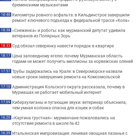
бременскими музыкантами
Километры ровного асфальта: в Кильдинстрое завершили
18:48
ремонт ключевого подъезда к федеральной трассе «Кола»
«Снежинка» и роботы: как мурманский депутат удивила
18:38
ветеранов из Полярных Зорь
Суд обязал северянку навести порядок в квартире
18:33
Цена заповедному ягелю: почему Мурманская область
18:17
годами не может получить миллионы за норвежских оленей
Трубы задержались на Урале: в Североморске назвали
17:57
новые сроки завершения ремонта на Комсомольской
Администрация Кольского округа рассказала, почему в
17:10
Мурмашах не работает мобильный интернет
Киберхулиганы и пугающие звуки: ветеринар объяснила,
17:09
чем умная колонка опасна для кошек и собак
«Картина грустная»: мурманчане пожаловались на
16:20
отсутствие ремонта в школе № 42
Итальянская импровизация: ленивая овощная лазанья с
16:39