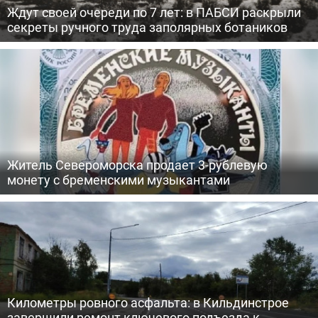
Ждут своей очереди по 7 лет: в ПАБСИ раскрыли
секреты ручного труда заполярных ботаников
Житель Североморска продает 3-рублевую
монету с бременскими музыкантами
Километры ровного асфальта: в Кильдинстрое
завершили ремонт ключевого подъезда к