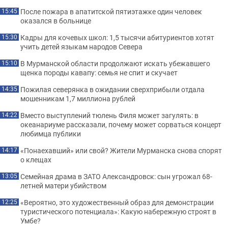
После пожара в апатитской пятиэтажке один человек
15:45
оказался в больнице
Кадры для кочевых школ: 1,5 тысячи абитуриентов хотят
15:30
учить детей языкам народов Севера
В Мурманской области продолжают искать убежавшего
15:10
щенка породы кавапу: семья не спит и скучает
Пожилая северянка в ожидании сверхприбыли отдала
14:35
мошенникам 1,7 миллиона рублей
Вместо выступлений тюлень Филя может загулять: в
14:22
океанариуме рассказали, почему может сорваться концерт
любимца публики
«Понаехавший» или свой? Жители Мурманска снова спорят
14:17
о клещах
Семейная драма в ЗАТО Александровск: сын угрожал 68-
13:05
летней матери убийством
«Вероятно, это художественный образ для демонстрации
12:25
туристического потенциала»: Какую набережную строят в
Умбе?