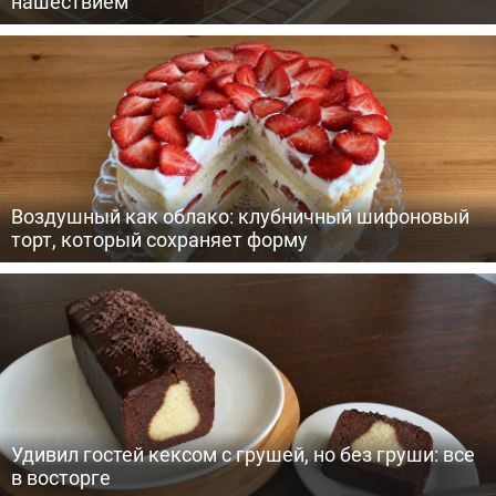
нашествием
Воздушный как облако: клубничный шифоновый
торт, который сохраняет форму
Удивил гостей кексом с грушей, но без груши: все
в восторге