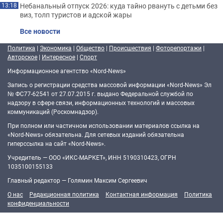
Небанальный отпуск 2026: куда тайно рвануть с детьми без
13:18
виз, толп туристов и адской жары
Все новости
Политика
|
Экономика
|
Общество
|
Происшествия
|
Фоторепортажи
|
Авторское
|
Интересное
|
Спорт
Информационное агентство «Nord-News»
Запись о регистрации средства массовой информации «Nord-News» Эл
№ ФС77-62541 от 27.07.2015 г. выдано Федеральной службой по
надзору в сфере связи, информационных технологий и массовых
коммуникаций (Роскомнадзор).
При полном или частичном использовании материалов ссылка на
«Nord-News» обязательна. Для сетевых изданий обязательна
гиперссылка на сайт «Nord-News».
Учредитель — ООО «ИКС-МАРКЕТ», ИНН 5190310423, ОГРН
1035100155133
Главный редактор — Голямин Максим Сергеевич
О нас
Редакционная политика
Контактная информация
Политика
конфиденциальности