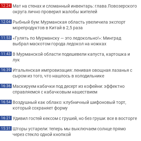
Мат на стенах и сломанный инвентарь: глава Ловозерского
12:24
округа лично проверил жалобы жителей
Рыбный бум: Мурманская область увеличила экспорт
12:04
морепродуктов в Китай в 2,5 раза
«Гулять по Мурманску — это ледокольно!»: Минград
11:53
выбрал маскотом города ледокол на ножках
В Мурманской области подешевели капуста, картошка и
11:43
лук
Итальянская импровизация: ленивая овощная лазанья с
16:39
сыром из того, что нашлось в холодильнике
Маскируем кабачки под десерт из кофейни: эффектно
16:36
справляемся с кабачковым нашествием
Воздушный как облако: клубничный шифоновый торт,
16:54
который сохраняет форму
Удивил гостей кексом с грушей, но без груши: все в восторге
16:21
Шторы устарели: теперь мы выключаем солнце прямо
15:31
через стекло одной кнопкой