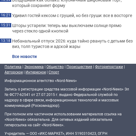
который сохраняет форму
Удивил гостей кексом с грушей, но без груши: все в восторге
16:21
Шторы устарели: теперь мы выключаем солнце прямо
15:31
через стекло одной кнопкой
Небанальный отпуск 2026: куда тайно рвануть с детьми без
13:18
виз, толп туристов и адской жары
Все новости
Политика
|
Экономика
|
Общество
|
Происшествия
|
Фоторепортажи
|
Авторское
|
Интересное
|
Спорт
Информационное агентство «Nord-News»
Запись о регистрации средства массовой информации «Nord-News» Эл
№ ФС77-62541 от 27.07.2015 г. выдано Федеральной службой по
надзору в сфере связи, информационных технологий и массовых
коммуникаций (Роскомнадзор).
При полном или частичном использовании материалов ссылка на
«Nord-News» обязательна. Для сетевых изданий обязательна
гиперссылка на сайт «Nord-News».
Учредитель — ООО «ИКС-МАРКЕТ», ИНН 5190310423, ОГРН