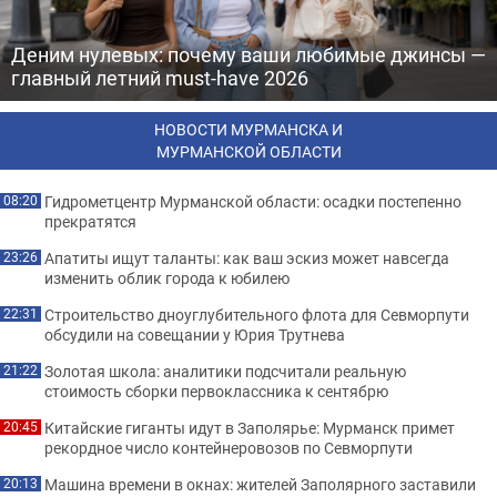
Деним нулевых: почему ваши любимые джинсы —
главный летний must-have 2026
НОВОСТИ МУРМАНСКА И
МУРМАНСКОЙ ОБЛАСТИ
Гидрометцентр Мурманской области: осадки постепенно
08:20
прекратятся
Апатиты ищут таланты: как ваш эскиз может навсегда
23:26
изменить облик города к юбилею
Строительство дноуглубительного флота для Севморпути
22:31
обсудили на совещании у Юрия Трутнева
Золотая школа: аналитики подсчитали реальную
21:22
стоимость сборки первоклассника к сентябрю
Китайские гиганты идут в Заполярье: Мурманск примет
20:45
рекордное число контейнеровозов по Севморпути
Машина времени в окнах: жителей Заполярного заставили
20:13