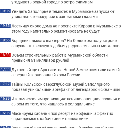
угадывать родной город по ретро-снимкам
Увидеть Заполярье в темноте: в Мурманске запускают
19:35
уникальные экскурсии с закрытыми глазами
Лестницу около дома на проспекте Кирова в Мурманске в
19:35
этом году капитально ремонтировать не будут
Борщевик вместо шахтеров? На Кольском полуострове
18:56
запускают «зеленую» добычу редкоземельных металлов
Объем строительных работ в Мурманской области
18:33
превысил 61 миллиард рублей
Духовный щит Арктики: на Новой Земле освятили самый
17:44
северный гарнизонный храм России
Тайны Кольской сверхглубокой: музей Заполярного
17:17
показал уникальный артефакт от легендарной скважины
Итальянская импровизация: ленивая овощная лазанья с
16:39
сыром из того, что нашлось в холодильнике
Маскируем кабачки под десерт из кофейни: эффектно
16:36
справляемся с кабачковым нашествием
Воздушный как облако: клубничный шифоновый торт,
16:54