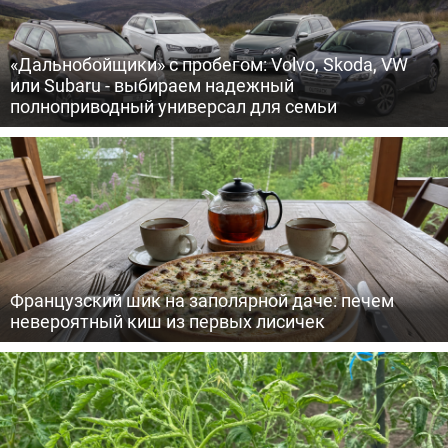
«Дальнобойщики» с пробегом: Volvo, Skoda, VW
или Subaru - выбираем надежный
полноприводный универсал для семьи
Французский шик на заполярной даче: печем
невероятный киш из первых лисичек