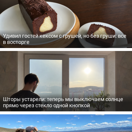
Удивил гостей кексом с грушей, но без груши: все
в восторге
Шторы устарели: теперь мы выключаем солнце
прямо через стекло одной кнопкой