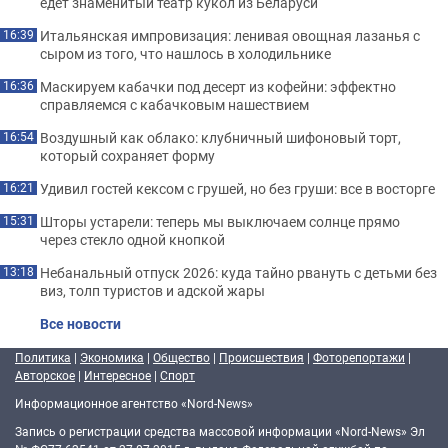
едет знаменитый театр кукол из Беларуси
Итальянская импровизация: ленивая овощная лазанья с
16:39
сыром из того, что нашлось в холодильнике
Маскируем кабачки под десерт из кофейни: эффектно
16:36
справляемся с кабачковым нашествием
Воздушный как облако: клубничный шифоновый торт,
16:54
который сохраняет форму
Удивил гостей кексом с грушей, но без груши: все в восторге
16:21
Шторы устарели: теперь мы выключаем солнце прямо
15:31
через стекло одной кнопкой
Небанальный отпуск 2026: куда тайно рвануть с детьми без
13:18
виз, толп туристов и адской жары
Все новости
Политика
|
Экономика
|
Общество
|
Происшествия
|
Фоторепортажи
|
Авторское
|
Интересное
|
Спорт
Информационное агентство «Nord-News»
Запись о регистрации средства массовой информации «Nord-News» Эл