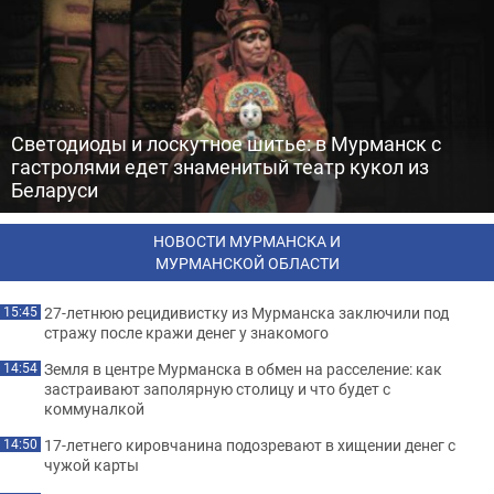
Светодиоды и лоскутное шитье: в Мурманск с
гастролями едет знаменитый театр кукол из
Беларуси
НОВОСТИ МУРМАНСКА И
МУРМАНСКОЙ ОБЛАСТИ
27-летнюю рецидивистку из Мурманска заключили под
15:45
стражу после кражи денег у знакомого
Земля в центре Мурманска в обмен на расселение: как
14:54
застраивают заполярную столицу и что будет с
коммуналкой
17-летнего кировчанина подозревают в хищении денег с
14:50
чужой карты