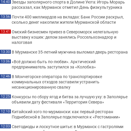
Звезды заполярного спорта в Долине Уюта: Игорь Морарь
14:40
рассказал, как Мурманск отметил День физкультурника
Почти 400 миллиардов на вкладах: Банк России раскрыл,
13:56
сколько денег накопили жители Мурманской области
Омский бизнесмен привез в Североморск нелегальную
13:41
выставку кошек: делом занялись Россельхознадзор и
налоговая
В Мурманске 35-летний мужчина выломал дверь ресторана
13:30
«Всё должно быть по-любви». Арктический
13:06
предприниматель заступился за «Колобка»
В Мончегорске оператора по транспортировке
12:46
коммунальных отходов заставили устранить
несанкционированную свалку
Конкурсы по сбору ягод и битва за лучшую уху: в Заполярье
12:25
объявили дату фестиваля «Территория Севера»
Китайский хого по-мурмански: как первый ресторан
12:10
Поднебесной в Заполярье подключился к «Рестомании»
Светодиоды и лоскутное шитье: в Мурманск с гастролями
12:03