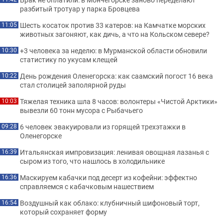
разбитый тротуар у парка Бровцева
Шесть косаток против 33 катеров: на Камчатке морских
11:05
животных загоняют, как дичь, а что на Кольском севере?
+3 человека за неделю: в Мурманской области обновили
10:30
статистику по укусам клещей
День рождения Оленегорска: как саамский погост 16 века
10:22
стал столицей заполярной руды
Тяжелая техника шла 8 часов: волонтеры «Чистой Арктики»
10:03
вывезли 60 тонн мусора с Рыбачьего
6 человек эвакуировали из горящей трехэтажки в
09:28
Оленегорске
Итальянская импровизация: ленивая овощная лазанья с
16:39
сыром из того, что нашлось в холодильнике
Маскируем кабачки под десерт из кофейни: эффектно
16:36
справляемся с кабачковым нашествием
Воздушный как облако: клубничный шифоновый торт,
16:54
который сохраняет форму