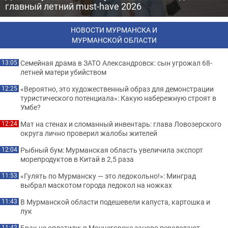
главный летний must-have 2026
НОВОСТИ МУРМАНСКА И
МУРМАНСКОЙ ОБЛАСТИ
Семейная драма в ЗАТО Александровск: сын угрожал 68-
13:05
летней матери убийством
«Вероятно, это художественный образ для демонстрации
12:25
туристического потенциала»: Какую набережную строят в
Умбе?
Мат на стенах и сломанный инвентарь: глава Ловозерского
12:24
округа лично проверил жалобы жителей
Рыбный бум: Мурманская область увеличила экспорт
12:04
морепродуктов в Китай в 2,5 раза
«Гулять по Мурманску — это ледокольно!»: Минград
11:53
выбрал маскотом города ледокол на ножках
В Мурманской области подешевели капуста, картошка и
11:43
лук
Брак не оплатили: в Мончегорске заново переделают
11:42