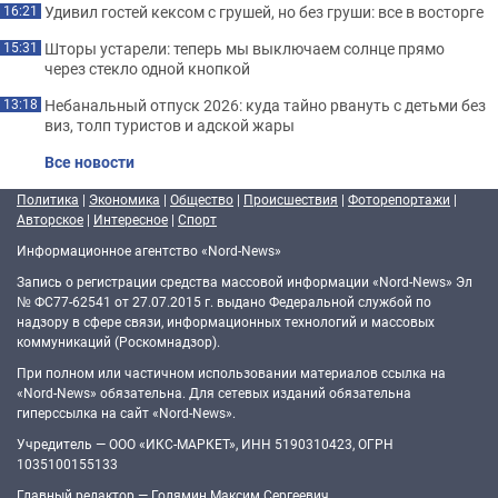
Удивил гостей кексом с грушей, но без груши: все в восторге
16:21
Шторы устарели: теперь мы выключаем солнце прямо
15:31
через стекло одной кнопкой
Небанальный отпуск 2026: куда тайно рвануть с детьми без
13:18
виз, толп туристов и адской жары
Все новости
Политика
|
Экономика
|
Общество
|
Происшествия
|
Фоторепортажи
|
Авторское
|
Интересное
|
Спорт
Информационное агентство «Nord-News»
Запись о регистрации средства массовой информации «Nord-News» Эл
№ ФС77-62541 от 27.07.2015 г. выдано Федеральной службой по
надзору в сфере связи, информационных технологий и массовых
коммуникаций (Роскомнадзор).
При полном или частичном использовании материалов ссылка на
«Nord-News» обязательна. Для сетевых изданий обязательна
гиперссылка на сайт «Nord-News».
Учредитель — ООО «ИКС-МАРКЕТ», ИНН 5190310423, ОГРН
1035100155133
Главный редактор — Голямин Максим Сергеевич