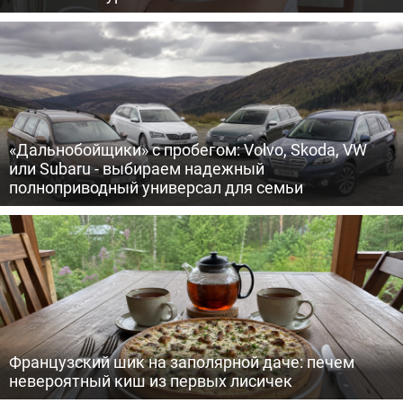
«Дальнобойщики» с пробегом: Volvo, Skoda, VW
или Subaru - выбираем надежный
полноприводный универсал для семьи
Французский шик на заполярной даче: печем
невероятный киш из первых лисичек