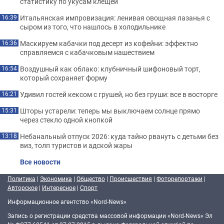
статистику по укусам клещей
Итальянская импровизация: ленивая овощная лазанья с
16:39
сыром из того, что нашлось в холодильнике
Маскируем кабачки под десерт из кофейни: эффектно
16:36
справляемся с кабачковым нашествием
Воздушный как облако: клубничный шифоновый торт,
16:54
который сохраняет форму
Удивил гостей кексом с грушей, но без груши: все в восторге
16:21
Шторы устарели: теперь мы выключаем солнце прямо
15:31
через стекло одной кнопкой
Небанальный отпуск 2026: куда тайно рвануть с детьми без
13:18
виз, толп туристов и адской жары
Все новости
Политика
|
Экономика
|
Общество
|
Происшествия
|
Фоторепортажи
|
Авторское
|
Интересное
|
Спорт
Информационное агентство «Nord-News»
Запись о регистрации средства массовой информации «Nord-News» Эл