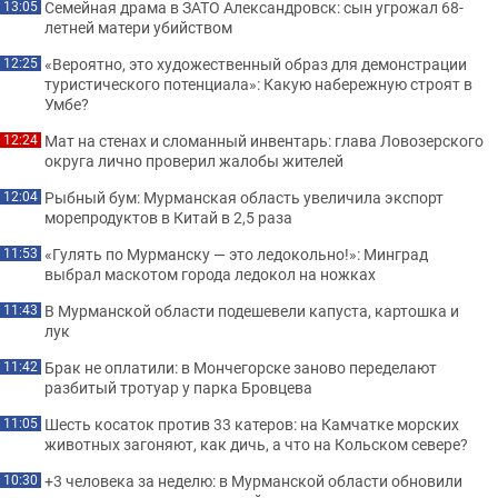
Семейная драма в ЗАТО Александровск: сын угрожал 68-
13:05
летней матери убийством
«Вероятно, это художественный образ для демонстрации
12:25
туристического потенциала»: Какую набережную строят в
Умбе?
Мат на стенах и сломанный инвентарь: глава Ловозерского
12:24
округа лично проверил жалобы жителей
Рыбный бум: Мурманская область увеличила экспорт
12:04
морепродуктов в Китай в 2,5 раза
«Гулять по Мурманску — это ледокольно!»: Минград
11:53
выбрал маскотом города ледокол на ножках
В Мурманской области подешевели капуста, картошка и
11:43
лук
Брак не оплатили: в Мончегорске заново переделают
11:42
разбитый тротуар у парка Бровцева
Шесть косаток против 33 катеров: на Камчатке морских
11:05
животных загоняют, как дичь, а что на Кольском севере?
+3 человека за неделю: в Мурманской области обновили
10:30