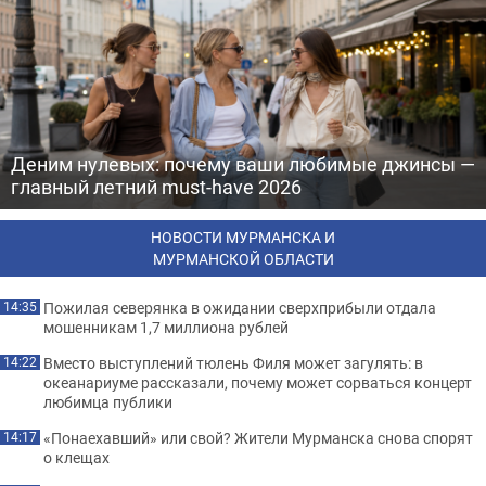
Деним нулевых: почему ваши любимые джинсы —
главный летний must-have 2026
НОВОСТИ МУРМАНСКА И
МУРМАНСКОЙ ОБЛАСТИ
Пожилая северянка в ожидании сверхприбыли отдала
14:35
мошенникам 1,7 миллиона рублей
Вместо выступлений тюлень Филя может загулять: в
14:22
океанариуме рассказали, почему может сорваться концерт
любимца публики
«Понаехавший» или свой? Жители Мурманска снова спорят
14:17
о клещах