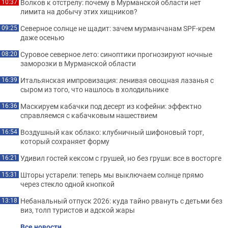
Волков к отстрелу: почему в Мурманской области нет
10:37
лимита на добычу этих хищников?
Северное солнце не щадит: зачем мурманчанам SPF-крем
09:25
даже осенью
Суровое северное лето: синоптики прогнозируют ночные
08:20
заморозки в Мурманской области
Итальянская импровизация: ленивая овощная лазанья с
16:39
сыром из того, что нашлось в холодильнике
Маскируем кабачки под десерт из кофейни: эффектно
16:36
справляемся с кабачковым нашествием
Воздушный как облако: клубничный шифоновый торт,
16:54
который сохраняет форму
Удивил гостей кексом с грушей, но без груши: все в восторге
16:21
Шторы устарели: теперь мы выключаем солнце прямо
15:31
через стекло одной кнопкой
Небанальный отпуск 2026: куда тайно рвануть с детьми без
13:18
виз, толп туристов и адской жары
Все новости