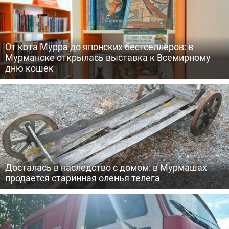
От кота Мурра до японских бестселлеров: в
Мурманске открылась выставка к Всемирному
дню кошек
Досталась в наследство с домом: в Мурмашах
продается старинная оленья телега