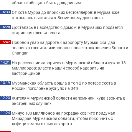
области обещает быть дождливым
От кота Мурра до японских бестселлеров: в Мурманске
16:33
открылась выставка к Всемирному дню кошек
Досталась в наследство с домом: в Мурмашах продается
16:20
старинная оленья телега
Лобовой удар на дороге к аэропорту Мурманска: два
15:42
человека госпитализированы после столкновения Subaru и
Changan
На расселение «авариек» в Мурманской области нужно 13
14:31
миллиардов: власти нашли способ надавить на
застройщиков
Мурманская область вошла в топ-2 по потере скота в
13:19
России: поголовье рухнуло на 34%
Жителям Мурманской области напомнили, куда звонить в
12:23
экстренных случаях
Минус 100 миллионов на посредников: что придумал
11:24
Минздрав Мурманской области, чтобы покончить с
дефицитом льготных лекарств