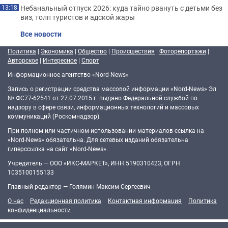
Небанальный отпуск 2026: куда тайно рвануть с детьми без
13:18
виз, толп туристов и адской жары
Все новости
Политика
|
Экономика
|
Общество
|
Происшествия
|
Фоторепортажи
|
Авторское
|
Интересное
|
Спорт
Информационное агентство «Nord-News»
Запись о регистрации средства массовой информации «Nord-News» Эл
№ ФС77-62541 от 27.07.2015 г. выдано Федеральной службой по
надзору в сфере связи, информационных технологий и массовых
коммуникаций (Роскомнадзор).
При полном или частичном использовании материалов ссылка на
«Nord-News» обязательна. Для сетевых изданий обязательна
гиперссылка на сайт «Nord-News».
Учредитель — ООО «ИКС-МАРКЕТ», ИНН 5190310423, ОГРН
1035100155133
Главный редактор — Голямин Максим Сергеевич
О нас
Редакционная политика
Контактная информация
Политика
конфиденциальности