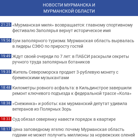
НОВОСТИ МУРМАНСКА И
МУРМАНСКОЙ ОБЛАСТИ
«Мурманская миля» возвращается: главному спортивному
21:25
фестивалю Заполярья вернут историческое имя
Бум заполярного туризма: Мурманская область вырвалась
19:56
в лидеры СЗФО по приросту гостей
Ждут своей очереди по 7 лет: в ПАБСИ раскрыли секреты
19:49
ручного труда заполярных ботаников
Житель Североморска продает 3-рублевую монету с
19:35
бременскими музыкантами
Километры ровного асфальта: в Кильдинстрое завершили
18:48
ремонт ключевого подъезда к федеральной трассе «Кола»
«Снежинка» и роботы: как мурманский депутат удивила
18:38
ветеранов из Полярных Зорь
Суд обязал северянку навести порядок в квартире
18:33
Цена заповедному ягелю: почему Мурманская область
18:17
годами не может получить миллионы за норвежских оленей