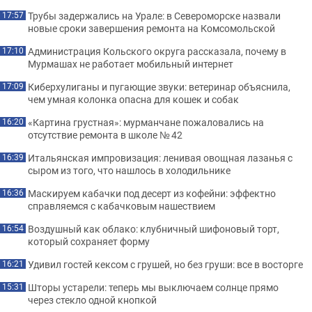
Трубы задержались на Урале: в Североморске назвали
17:57
новые сроки завершения ремонта на Комсомольской
Администрация Кольского округа рассказала, почему в
17:10
Мурмашах не работает мобильный интернет
Киберхулиганы и пугающие звуки: ветеринар объяснила,
17:09
чем умная колонка опасна для кошек и собак
«Картина грустная»: мурманчане пожаловались на
16:20
отсутствие ремонта в школе № 42
Итальянская импровизация: ленивая овощная лазанья с
16:39
сыром из того, что нашлось в холодильнике
Маскируем кабачки под десерт из кофейни: эффектно
16:36
справляемся с кабачковым нашествием
Воздушный как облако: клубничный шифоновый торт,
16:54
который сохраняет форму
Удивил гостей кексом с грушей, но без груши: все в восторге
16:21
Шторы устарели: теперь мы выключаем солнце прямо
15:31
через стекло одной кнопкой