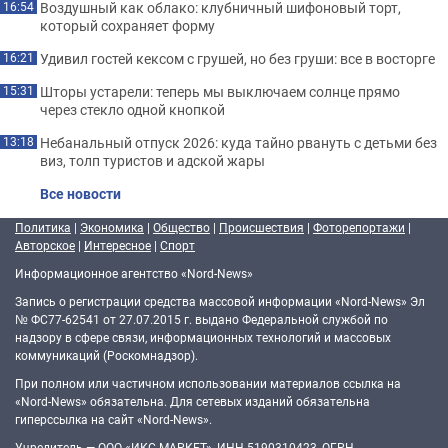
Воздушный как облако: клубничный шифоновый торт,
16:54
который сохраняет форму
Удивил гостей кексом с грушей, но без груши: все в восторге
16:21
Шторы устарели: теперь мы выключаем солнце прямо
15:31
через стекло одной кнопкой
Небанальный отпуск 2026: куда тайно рвануть с детьми без
13:18
виз, толп туристов и адской жары
Все новости
Политика
|
Экономика
|
Общество
|
Происшествия
|
Фоторепортажи
|
Авторское
|
Интересное
|
Спорт
Информационное агентство «Nord-News»
Запись о регистрации средства массовой информации «Nord-News» Эл
№ ФС77-62541 от 27.07.2015 г. выдано Федеральной службой по
надзору в сфере связи, информационных технологий и массовых
коммуникаций (Роскомнадзор).
При полном или частичном использовании материалов ссылка на
«Nord-News» обязательна. Для сетевых изданий обязательна
гиперссылка на сайт «Nord-News».
Учредитель — ООО «ИКС-МАРКЕТ», ИНН 5190310423, ОГРН