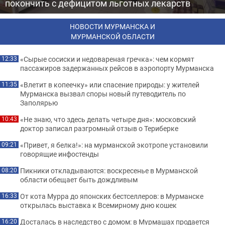
покончить с дефицитом льготных лекарств
НОВОСТИ МУРМАНСКА И
МУРМАНСКОЙ ОБЛАСТИ
«Сырые сосиски и недовареная гречка»: чем кормят
12:33
пассажиров задержанных рейсов в аэропорту Мурманска
«Влетит в копеечку» или спасение природы: у жителей
11:35
Мурманска вызвал споры новый путеводитель по
Заполярью
«Не знаю, что здесь делать четыре дня»: московский
10:43
доктор записал разгромный отзыв о Териберке
«Привет, я белка!»: на мурманской экотропе установили
09:21
говорящие инфостенды
Пикники откладываются: воскресенье в Мурманской
08:20
области обещает быть дождливым
От кота Мурра до японских бестселлеров: в Мурманске
16:33
открылась выставка к Всемирному дню кошек
Досталась в наследство с домом: в Мурмашах продается
16:20