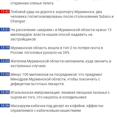
старинная оленья телега
Лобовой удар на дороге к аэропорту Мурманска: два
15:42
человека госпитализированы после столкновения Subaru и
Changan
На расселение «авариек» в Мурманской области нужно 13
14:31
миллиардов: власти нашли способ надавить на
застройщиков
Мурманская область вошла в топ-2 по потере скота в
13:19
России: поголовье рухнуло на 34%
Жителям Мурманской области напомнили, куда звонить в
12:23
экстренных случаях
Минус 100 миллионов на посредников: что придумал
11:24
Минздрав Мурманской области, чтобы покончить с
дефицитом льготных лекарств
Итальянская импровизация: ленивая овощная лазанья с
16:39
сыром из того, что нашлось в холодильнике
Маскируем кабачки под десерт из кофейни: эффектно
16:36
справляемся с кабачковым нашествием