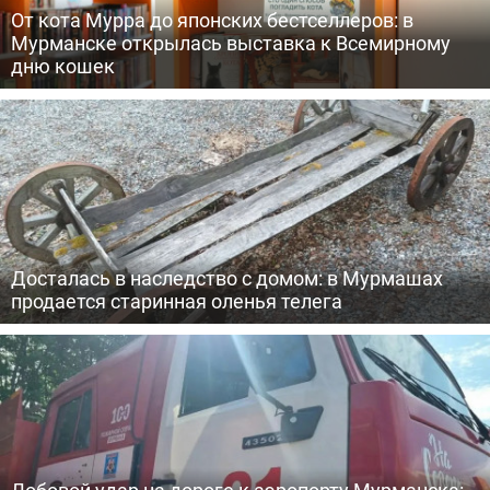
От кота Мурра до японских бестселлеров: в
Мурманске открылась выставка к Всемирному
дню кошек
Досталась в наследство с домом: в Мурмашах
продается старинная оленья телега