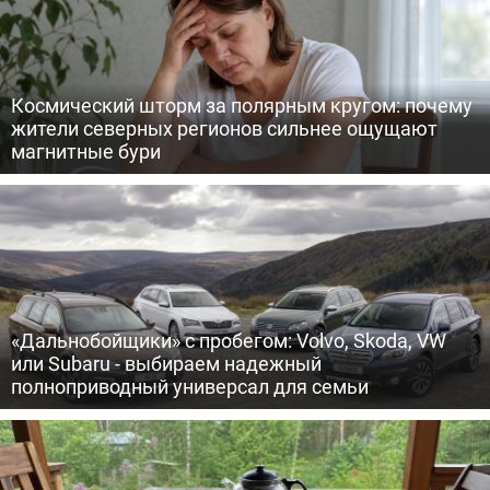
Космический шторм за полярным кругом: почему
жители северных регионов сильнее ощущают
магнитные бури
«Дальнобойщики» с пробегом: Volvo, Skoda, VW
или Subaru - выбираем надежный
полноприводный универсал для семьи