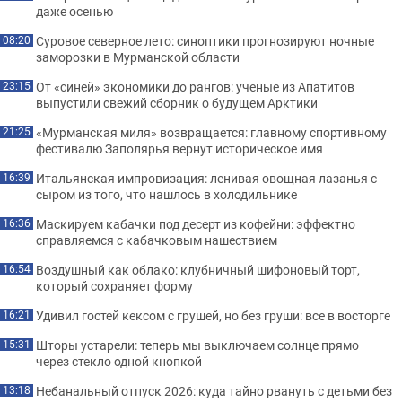
даже осенью
Суровое северное лето: синоптики прогнозируют ночные
08:20
заморозки в Мурманской области
От «синей» экономики до рангов: ученые из Апатитов
23:15
выпустили свежий сборник о будущем Арктики
«Мурманская миля» возвращается: главному спортивному
21:25
фестивалю Заполярья вернут историческое имя
Итальянская импровизация: ленивая овощная лазанья с
16:39
сыром из того, что нашлось в холодильнике
Маскируем кабачки под десерт из кофейни: эффектно
16:36
справляемся с кабачковым нашествием
Воздушный как облако: клубничный шифоновый торт,
16:54
который сохраняет форму
Удивил гостей кексом с грушей, но без груши: все в восторге
16:21
Шторы устарели: теперь мы выключаем солнце прямо
15:31
через стекло одной кнопкой
Небанальный отпуск 2026: куда тайно рвануть с детьми без
13:18