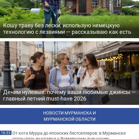
Кошу траву без лески: использую немецкую
технологию с лезвиями — рассказываю как есть
Деним нулевых: почему ваши любимые джинсы —
главный летний must-have 2026
НОВОСТИ МУРМАНСКА И
МУРМАНСКОЙ ОБЛАСТИ
От кота Мурра до японских бестселлеров: в Мурманске
16:33
открылась выставка к Всемирному дню кошек