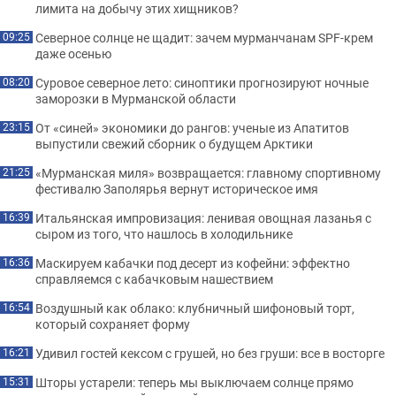
лимита на добычу этих хищников?
Северное солнце не щадит: зачем мурманчанам SPF-крем
09:25
даже осенью
Суровое северное лето: синоптики прогнозируют ночные
08:20
заморозки в Мурманской области
От «синей» экономики до рангов: ученые из Апатитов
23:15
выпустили свежий сборник о будущем Арктики
«Мурманская миля» возвращается: главному спортивному
21:25
фестивалю Заполярья вернут историческое имя
Итальянская импровизация: ленивая овощная лазанья с
16:39
сыром из того, что нашлось в холодильнике
Маскируем кабачки под десерт из кофейни: эффектно
16:36
справляемся с кабачковым нашествием
Воздушный как облако: клубничный шифоновый торт,
16:54
который сохраняет форму
Удивил гостей кексом с грушей, но без груши: все в восторге
16:21
Шторы устарели: теперь мы выключаем солнце прямо
15:31