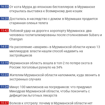
От кота Мурра до японских бестселлеров: в Мурманске
16:33
открылась выставка к Всемирному дню кошек
Досталась в наследство с домом: в Мурмашах продается
16:20
старинная оленья телега
Лобовой удар на дороге к аэропорту Мурманска: два
15:42
человека госпитализированы после столкновения Subaru и
Changan
На расселение «авариек» в Мурманской области нужно 13
14:31
миллиардов: власти нашли способ надавить на
застройщиков
Мурманская область вошла в топ-2 по потере скота в
13:19
России: поголовье рухнуло на 34%
Жителям Мурманской области напомнили, куда звонить в
12:23
экстренных случаях
Минус 100 миллионов на посредников: что придумал
11:24
Минздрав Мурманской области, чтобы покончить с
дефицитом льготных лекарств
Волков к отстрелу: почему в Мурманской области нет
10:37