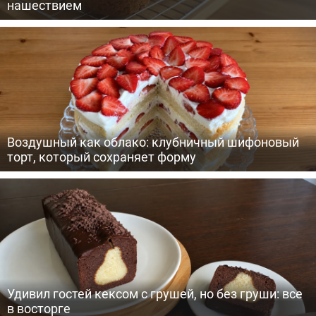
нашествием
Воздушный как облако: клубничный шифоновый
торт, который сохраняет форму
Удивил гостей кексом с грушей, но без груши: все
в восторге