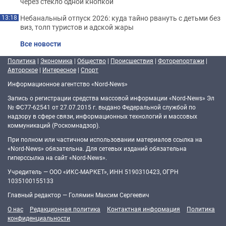
через стекло одной кнопкой
Небанальный отпуск 2026: куда тайно рвануть с детьми без
13:18
виз, толп туристов и адской жары
Все новости
Политика
|
Экономика
|
Общество
|
Происшествия
|
Фоторепортажи
|
Авторское
|
Интересное
|
Спорт
Информационное агентство «Nord-News»
Запись о регистрации средства массовой информации «Nord-News» Эл
№ ФС77-62541 от 27.07.2015 г. выдано Федеральной службой по
надзору в сфере связи, информационных технологий и массовых
коммуникаций (Роскомнадзор).
При полном или частичном использовании материалов ссылка на
«Nord-News» обязательна. Для сетевых изданий обязательна
гиперссылка на сайт «Nord-News».
Учредитель — ООО «ИКС-МАРКЕТ», ИНН 5190310423, ОГРН
1035100155133
Главный редактор — Голямин Максим Сергеевич
О нас
Редакционная политика
Контактная информация
Политика
конфиденциальности