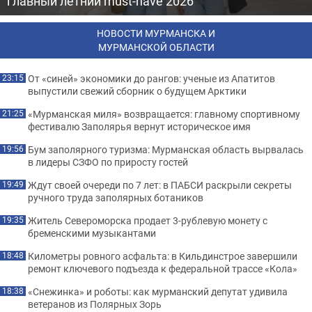
главный летний must-have 2026
НОВОСТИ МУРМАНСКА И
МУРМАНСКОЙ ОБЛАСТИ
От «синей» экономики до рангов: ученые из Апатитов
23:15
выпустили свежий сборник о будущем Арктики
«Мурманская миля» возвращается: главному спортивному
21:25
фестивалю Заполярья вернут историческое имя
Бум заполярного туризма: Мурманская область вырвалась
19:56
в лидеры СЗФО по приросту гостей
Ждут своей очереди по 7 лет: в ПАБСИ раскрыли секреты
19:49
ручного труда заполярных ботаников
Житель Североморска продает 3-рублевую монету с
19:35
бременскими музыкантами
Километры ровного асфальта: в Кильдинстрое завершили
18:48
ремонт ключевого подъезда к федеральной трассе «Кола»
«Снежинка» и роботы: как мурманский депутат удивила
18:38
ветеранов из Полярных Зорь