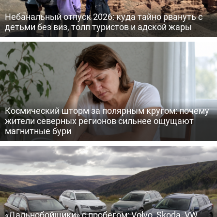
Небанальный отпуск 2026: куда тайно рвануть с
детьми без виз, толп туристов и адской жары
Космический шторм за полярным кругом: почему
жители северных регионов сильнее ощущают
магнитные бури
«Дальнобойщики» с пробегом: Volvo, Skoda, VW