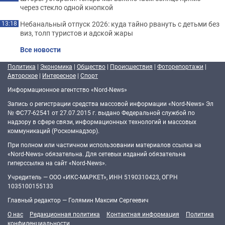
через стекло одной кнопкой
Небанальный отпуск 2026: куда тайно рвануть с детьми без
13:18
виз, толп туристов и адской жары
Все новости
Политика
|
Экономика
|
Общество
|
Происшествия
|
Фоторепортажи
|
Авторское
|
Интересное
|
Спорт
Информационное агентство «Nord-News»
Запись о регистрации средства массовой информации «Nord-News» Эл
№ ФС77-62541 от 27.07.2015 г. выдано Федеральной службой по
надзору в сфере связи, информационных технологий и массовых
коммуникаций (Роскомнадзор).
При полном или частичном использовании материалов ссылка на
«Nord-News» обязательна. Для сетевых изданий обязательна
гиперссылка на сайт «Nord-News».
Учредитель — ООО «ИКС-МАРКЕТ», ИНН 5190310423, ОГРН
1035100155133
Главный редактор — Голямин Максим Сергеевич
О нас
Редакционная политика
Контактная информация
Политика
конфиденциальности