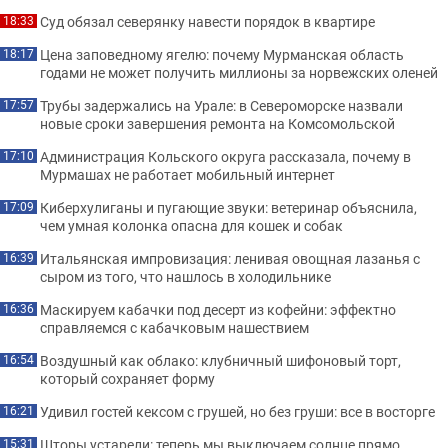
Суд обязал северянку навести порядок в квартире
18:33
Цена заповедному ягелю: почему Мурманская область
18:17
годами не может получить миллионы за норвежских оленей
Трубы задержались на Урале: в Североморске назвали
17:57
новые сроки завершения ремонта на Комсомольской
Администрация Кольского округа рассказала, почему в
17:10
Мурмашах не работает мобильный интернет
Киберхулиганы и пугающие звуки: ветеринар объяснила,
17:09
чем умная колонка опасна для кошек и собак
Итальянская импровизация: ленивая овощная лазанья с
16:39
сыром из того, что нашлось в холодильнике
Маскируем кабачки под десерт из кофейни: эффектно
16:36
справляемся с кабачковым нашествием
Воздушный как облако: клубничный шифоновый торт,
16:54
который сохраняет форму
Удивил гостей кексом с грушей, но без груши: все в восторге
16:21
Шторы устарели: теперь мы выключаем солнце прямо
15:31