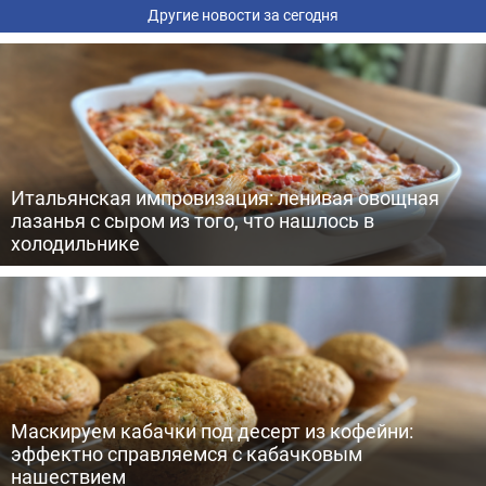
Другие новости за сегодня
Итальянская импровизация: ленивая овощная
лазанья с сыром из того, что нашлось в
холодильнике
Маскируем кабачки под десерт из кофейни:
эффектно справляемся с кабачковым
нашествием