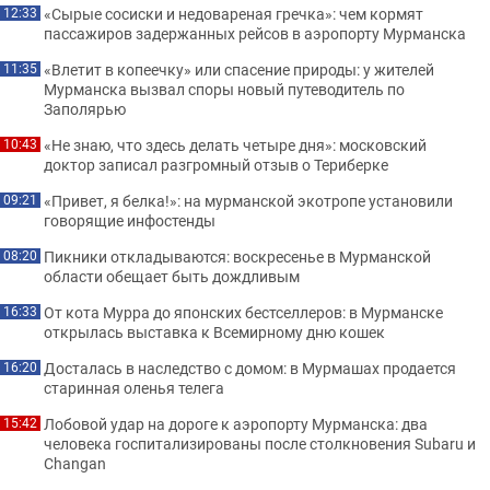
«Сырые сосиски и недовареная гречка»: чем кормят
12:33
пассажиров задержанных рейсов в аэропорту Мурманска
«Влетит в копеечку» или спасение природы: у жителей
11:35
Мурманска вызвал споры новый путеводитель по
Заполярью
«Не знаю, что здесь делать четыре дня»: московский
10:43
доктор записал разгромный отзыв о Териберке
«Привет, я белка!»: на мурманской экотропе установили
09:21
говорящие инфостенды
Пикники откладываются: воскресенье в Мурманской
08:20
области обещает быть дождливым
От кота Мурра до японских бестселлеров: в Мурманске
16:33
открылась выставка к Всемирному дню кошек
Досталась в наследство с домом: в Мурмашах продается
16:20
старинная оленья телега
Лобовой удар на дороге к аэропорту Мурманска: два
15:42
человека госпитализированы после столкновения Subaru и
Changan