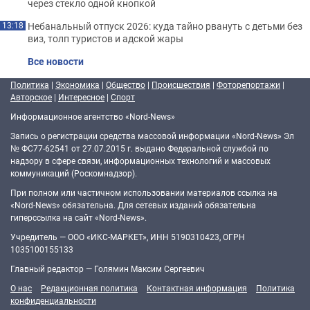
через стекло одной кнопкой
Небанальный отпуск 2026: куда тайно рвануть с детьми без
13:18
виз, толп туристов и адской жары
Все новости
Политика
|
Экономика
|
Общество
|
Происшествия
|
Фоторепортажи
|
Авторское
|
Интересное
|
Спорт
Информационное агентство «Nord-News»
Запись о регистрации средства массовой информации «Nord-News» Эл
№ ФС77-62541 от 27.07.2015 г. выдано Федеральной службой по
надзору в сфере связи, информационных технологий и массовых
коммуникаций (Роскомнадзор).
При полном или частичном использовании материалов ссылка на
«Nord-News» обязательна. Для сетевых изданий обязательна
гиперссылка на сайт «Nord-News».
Учредитель — ООО «ИКС-МАРКЕТ», ИНН 5190310423, ОГРН
1035100155133
Главный редактор — Голямин Максим Сергеевич
О нас
Редакционная политика
Контактная информация
Политика
конфиденциальности