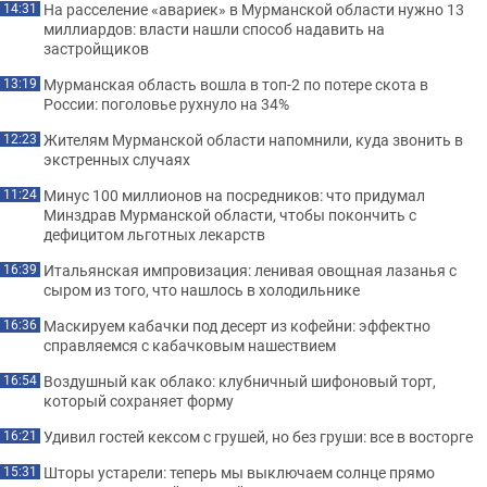
На расселение «авариек» в Мурманской области нужно 13
14:31
миллиардов: власти нашли способ надавить на
застройщиков
Мурманская область вошла в топ-2 по потере скота в
13:19
России: поголовье рухнуло на 34%
Жителям Мурманской области напомнили, куда звонить в
12:23
экстренных случаях
Минус 100 миллионов на посредников: что придумал
11:24
Минздрав Мурманской области, чтобы покончить с
дефицитом льготных лекарств
Итальянская импровизация: ленивая овощная лазанья с
16:39
сыром из того, что нашлось в холодильнике
Маскируем кабачки под десерт из кофейни: эффектно
16:36
справляемся с кабачковым нашествием
Воздушный как облако: клубничный шифоновый торт,
16:54
который сохраняет форму
Удивил гостей кексом с грушей, но без груши: все в восторге
16:21
Шторы устарели: теперь мы выключаем солнце прямо
15:31