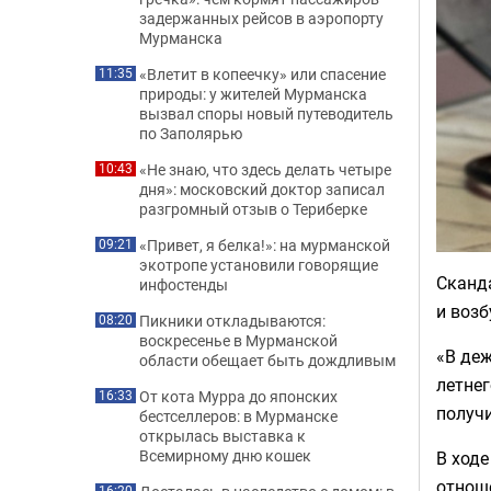
задержанных рейсов в аэропорту
Мурманска
«Влетит в копеечку» или спасение
11:35
природы: у жителей Мурманска
вызвал споры новый путеводитель
по Заполярью
«Не знаю, что здесь делать четыре
10:43
дня»: московский доктор записал
разгромный отзыв о Териберке
«Привет, я белка!»: на мурманской
09:21
экотропе установили говорящие
Сканд
инфостенды
и возб
Пикники откладываются:
08:20
воскресенье в Мурманской
«В деж
области обещает быть дождливым
летнег
От кота Мурра до японских
16:33
получ
бестселлеров: в Мурманске
открылась выставка к
Всемирному дню кошек
В ходе
отноше
16:20