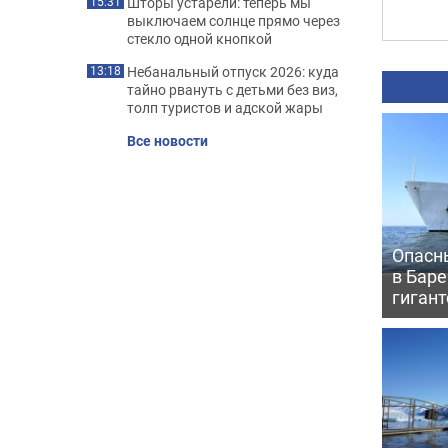
Шторы устарели: теперь мы
15:31
выключаем солнце прямо через
стекло одной кнопкой
Небанальный отпуск 2026: куда
13:18
тайно рвануть с детьми без виз,
толп туристов и адской жары
Все новости
Опасн
в Бар
гигант