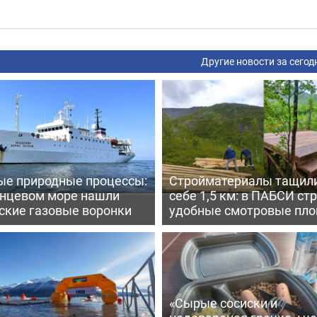
Другие новости за сегод
ые природные процессы:
Стройматериалы тащили
енцевом море нашли
себе 1,5 км: в ПАБСИ ст
ские газовые воронки
удобные смотровые пл
«Сырые сосиски и