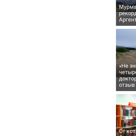
Мурма
рекорд
Аргент
«Не зн
четыр
докто
отзыв
От кот