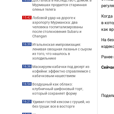
Досталась в наследство с домом: в
Мурмашах продается старинная
регул
оленья телега
Когда 
Лобовой удар на дороге к
15:42
в кото
аэропорту Мурманска: два
человека госпитализированы
как вр
после столкновения Subaru и
Changan
На без
Итальянская импровизация:
16:39
кодекс
ленивая овощная лазанья с сыром
из того, что нашлось в
Ранее
холодильнике
Маскируем кабачки под десерт из
Сейча
16:36
кофейни: эффектно справляемся с
кабачковым нашествием
Воздушный как облако:
16:54
клубничный шифоновый торт,
который сохраняет форму
Подели
Удивил гостей кексом с грушей, но
16:21
без груши: все в восторге