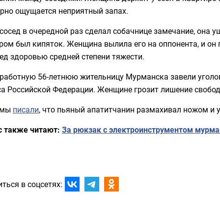
ярно ощущается неприятный запах.
сосед в очередной раз сделал собачнице замечание, она уш
ром был кипяток. Женщина вылила его на оппонента, и он
ед здоровью средней степени тяжести.
работную 56-летнюю жительницу Мурманска завели уголовн
а Российской Федерации. Женщине грозит лишение свободы
 мы
писали
, что пьяный апатитчанин размахивал ножом и 
с также читают:
За рюкзак с электроинструментом мурман
ться в соцсетях: