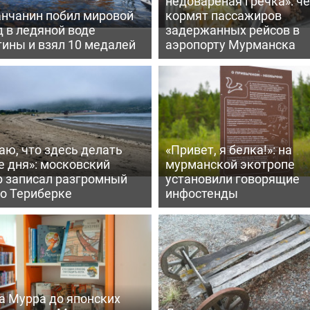
недовареная гречка»: ч
нчанин побил мировой
кормят пассажиров
 в ледяной воде
задержанных рейсов в
ины и взял 10 медалей
аэропорту Мурманска
аю, что здесь делать
«Привет, я белка!»: на
е дня»: московский
мурманской экотропе
р записал разгромный
установили говорящие
 о Териберке
инфостенды
а Мурра до японских