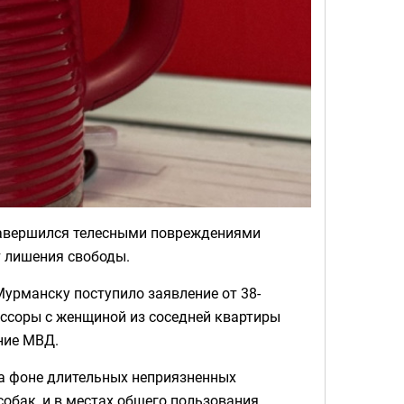
завершился телесными повреждениями
т лишения свободы.
урманску поступило заявление от 38-
е ссоры с женщиной из соседней квартиры
ние МВД.
на фоне длительных неприязненных
обак, и в местах общего пользования