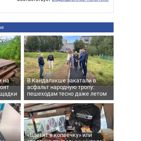
ня
 на
В Кандалакше закатали в
роят
асфальт народную тропу:
ощадки
пешеходам тесно даже летом
«Влетит в копеечку» или