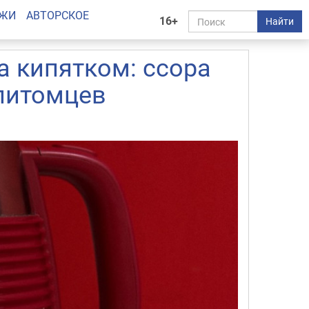
АЖИ
АВТОРСКОЕ
16+
Найти
 кипятком: ссора
питомцев