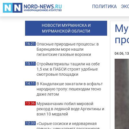
ПОЛИТИКА
ЭК
Му
НОВОСТИ МУРМАНСКА И
МУРМАНСКОЙ ОБЛАСТИ
пр
Опасные природные процессы: в
16:21
Баренцевом море нашли
04.06, 1
гигантские газовые воронки
Стройматериалы тащили на себе
15:11
1,5 км: в ПАБСИ строят удобные
смотровые площадки
В Кандалакше закатали в асфальт
14:11
народную тропу: пешеходам тесно
даже летом
Мурманчанин побил мировой
13:36
рекорд в ледяной воде Аргентины и
взял 10 медалей
«Сырые сосиски и недовареная
12:33
гречка»: чем кормят пассажиров