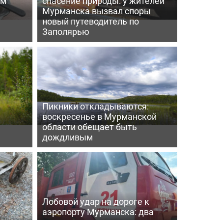
ем
спасение природы: у жителей
Мурманска вызвал споры
новый путеводитель по
Заполярью
Пикники откладываются:
воскресенье в Мурманской
области обещает быть
дождливым
Лобовой удар на дороге к
аэропорту Мурманска: два