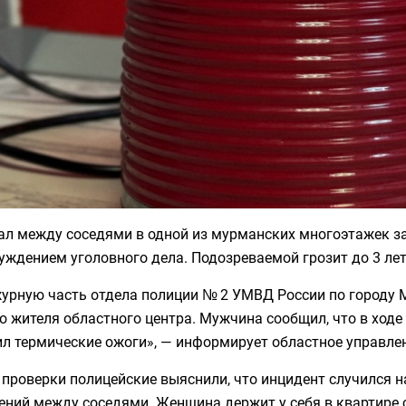
ал между соседями в одной из мурманских многоэтажек 
уждением уголовного дела. Подозреваемой грозит до 3 ле
урную часть отдела полиции № 2 УМВД России по городу М
о жителя областного центра. Мужчина сообщил, что в ход
ил термические ожоги», — информирует областное управле
 проверки полицейские выяснили, что инцидент случился 
ний между соседями. Женщина держит у себя в квартире с