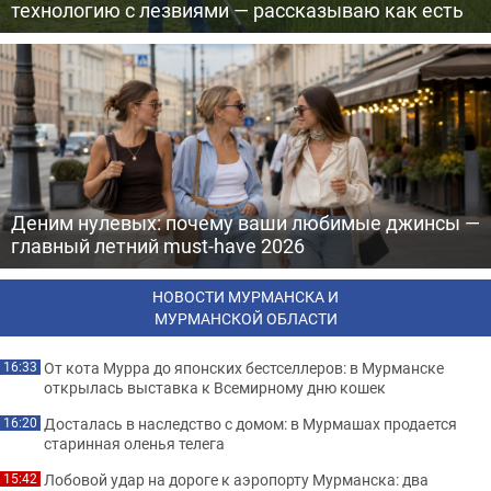
технологию с лезвиями — рассказываю как есть
Деним нулевых: почему ваши любимые джинсы —
главный летний must-have 2026
НОВОСТИ МУРМАНСКА И
МУРМАНСКОЙ ОБЛАСТИ
От кота Мурра до японских бестселлеров: в Мурманске
16:33
открылась выставка к Всемирному дню кошек
Досталась в наследство с домом: в Мурмашах продается
16:20
старинная оленья телега
Лобовой удар на дороге к аэропорту Мурманска: два
15:42