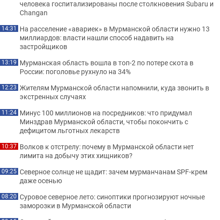
человека госпитализированы после столкновения Subaru и
Changan
На расселение «авариек» в Мурманской области нужно 13
14:31
миллиардов: власти нашли способ надавить на
застройщиков
Мурманская область вошла в топ-2 по потере скота в
13:19
России: поголовье рухнуло на 34%
Жителям Мурманской области напомнили, куда звонить в
12:23
экстренных случаях
Минус 100 миллионов на посредников: что придумал
11:24
Минздрав Мурманской области, чтобы покончить с
дефицитом льготных лекарств
Волков к отстрелу: почему в Мурманской области нет
10:37
лимита на добычу этих хищников?
Северное солнце не щадит: зачем мурманчанам SPF-крем
09:25
даже осенью
Суровое северное лето: синоптики прогнозируют ночные
08:20
заморозки в Мурманской области