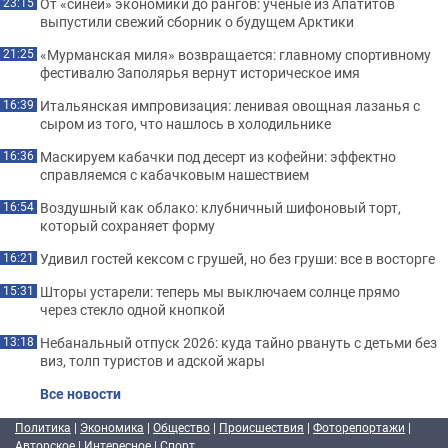
От «синей» экономики до рангов: ученые из Апатитов
23:15
выпустили свежий сборник о будущем Арктики
«Мурманская миля» возвращается: главному спортивному
21:25
фестивалю Заполярья вернут историческое имя
Итальянская импровизация: ленивая овощная лазанья с
16:39
сыром из того, что нашлось в холодильнике
Маскируем кабачки под десерт из кофейни: эффектно
16:36
справляемся с кабачковым нашествием
Воздушный как облако: клубничный шифоновый торт,
16:54
который сохраняет форму
Удивил гостей кексом с грушей, но без груши: все в восторге
16:21
Шторы устарели: теперь мы выключаем солнце прямо
15:31
через стекло одной кнопкой
Небанальный отпуск 2026: куда тайно рвануть с детьми без
13:18
виз, толп туристов и адской жары
Все новости
Политика
|
Экономика
|
Общество
|
Происшествия
|
Фоторепортажи
|
Авторское
|
Интересное
|
Спорт