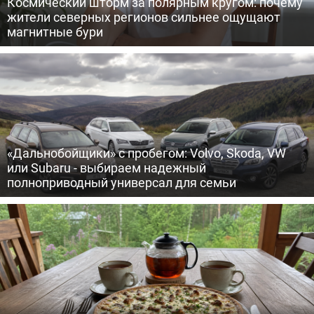
Космический шторм за полярным кругом: почему
жители северных регионов сильнее ощущают
магнитные бури
«Дальнобойщики» с пробегом: Volvo, Skoda, VW
или Subaru - выбираем надежный
полноприводный универсал для семьи