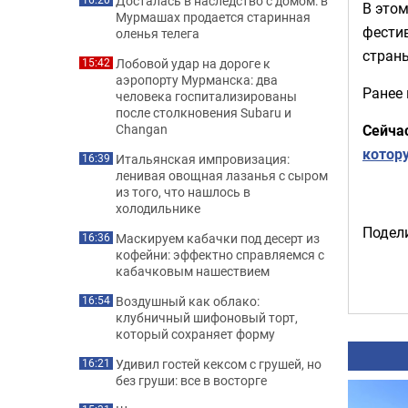
Досталась в наследство с домом: в
В этом
Мурмашах продается старинная
фестив
оленья телега
стран
Лобовой удар на дороге к
15:42
аэропорту Мурманска: два
Ранее
человека госпитализированы
после столкновения Subaru и
Сейча
Changan
котор
Итальянская импровизация:
16:39
ленивая овощная лазанья с сыром
из того, что нашлось в
холодильнике
Подели
Маскируем кабачки под десерт из
16:36
кофейни: эффектно справляемся с
кабачковым нашествием
Воздушный как облако:
16:54
клубничный шифоновый торт,
который сохраняет форму
Удивил гостей кексом с грушей, но
16:21
без груши: все в восторге