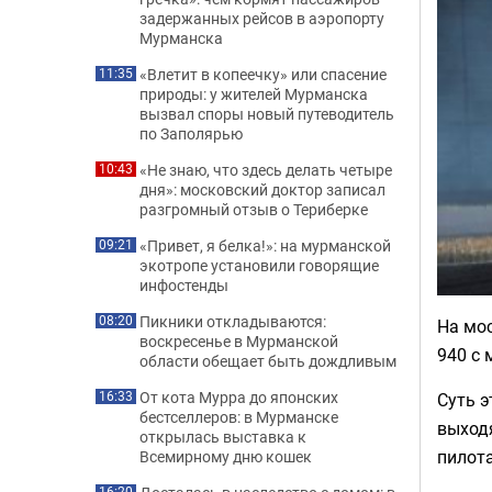
задержанных рейсов в аэропорту
Мурманска
«Влетит в копеечку» или спасение
11:35
природы: у жителей Мурманска
вызвал споры новый путеводитель
по Заполярью
«Не знаю, что здесь делать четыре
10:43
дня»: московский доктор записал
разгромный отзыв о Териберке
«Привет, я белка!»: на мурманской
09:21
экотропе установили говорящие
инфостенды
Пикники откладываются:
08:20
На мос
воскресенье в Мурманской
940 с 
области обещает быть дождливым
От кота Мурра до японских
Суть э
16:33
бестселлеров: в Мурманске
выход
открылась выставка к
пилот
Всемирному дню кошек
16:20