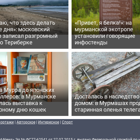
аю, что здесь делать
«Привет, я белка!»: на
е дня»: московский
мурманской экотропе
р записал разгромный
установили говорящие
 о Териберке
инфостенды
а Мурра до японских
еллеров: в Мурманске
Досталась в наследство
лась выставка к
домом: в Мурмашах про
рному дню кошек
старинная оленья телег
портажи
|
Авторское
|
Интересное
|
Спорт
d-News» Эл № ФС77-62541 от 27.07.2015 г. выдано Федеральной службой по 