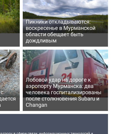
Пикники откладываются:
воскресенье в Мурманской
области обещает быть
дождливым
Лобовой удар на дороге к
аэропорту Мурманска: два
 с
человека госпитализированы
дается
после столкновения Subaru и
а
Changan
надзору в сфере связи, информационных технологий и