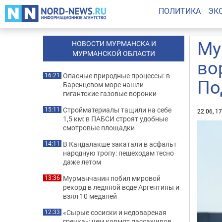
ПОЛИТИКА
ЭК
Му
НОВОСТИ МУРМАНСКА И
МУРМАНСКОЙ ОБЛАСТИ
во
Опасные природные процессы: в
16:21
По
Баренцевом море нашли
гигантские газовые воронки
Стройматериалы тащили на себе
15:11
22.06, 1
1,5 км: в ПАБСИ строят удобные
смотровые площадки
В Кандалакше закатали в асфальт
14:11
народную тропу: пешеходам тесно
даже летом
Мурманчанин побил мировой
13:36
рекорд в ледяной воде Аргентины и
взял 10 медалей
«Сырые сосиски и недовареная
12:33
гречка»: чем кормят пассажиров