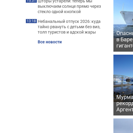
Шторы устарели: теперь мы
15:31
выключаем солнце прямо через
стекло одной кнопкой
Небанальный отпуск 2026: куда
13:18
тайно рвануть с детьми без виз,
толп туристов и адской жары
Опасн
в Бар
Все новости
гигант
Мурма
рекорд
Аргент