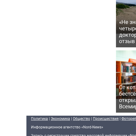
«Не зн
четыр
докто
отзыв
От кот
бестс
откры
Всеми
Политика
|
Экономика
|
Общество
|
Происшествия
|
Фоторе
Информационное агентство «Nord-News»
Запись о регистрации средства массовой информации «Nor