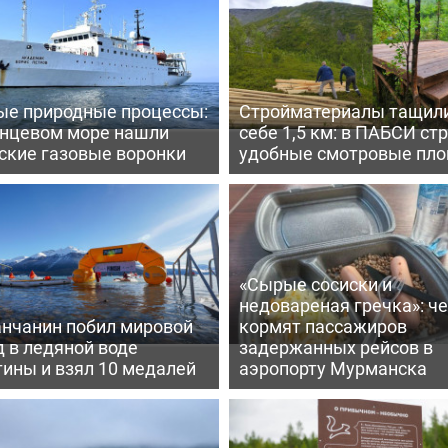
ые природные процессы:
Стройматериалы тащили
енцевом море нашли
себе 1,5 км: в ПАБСИ ст
ские газовые воронки
удобные смотровые пл
«Сырые сосиски и
недовареная гречка»: ч
нчанин побил мировой
кормят пассажиров
 в ледяной воде
задержанных рейсов в
ины и взял 10 медалей
аэропорту Мурманска