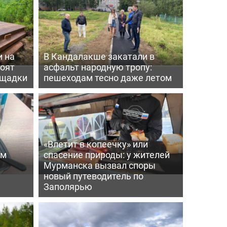
 на
В Кандалакше закатали в
роят
асфальт народную тропу:
ощадки
пешеходам тесно даже летом
«Влетит в копеечку» или
ем
спасение природы: у жителей
Мурманска вызвал споры
новый путеводитель по
Заполярью