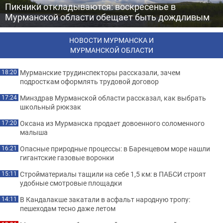
Пикники откладываются: воскресенье в
Мурманской области обещает быть дождливым
НОВОСТИ МУРМАНСКА И
МУРМАНСКОЙ ОБЛАСТИ
Мурманские трудинспекторы рассказали, зачем
18:20
подросткам оформлять трудовой договор
Минздрав Мурманской области рассказал, как выбрать
17:24
школьный рюкзак
Оксана из Мурманска продает довоенного соломенного
17:20
малыша
Опасные природные процессы: в Баренцевом море нашли
16:21
гигантские газовые воронки
Стройматериалы тащили на себе 1,5 км: в ПАБСИ строят
15:11
удобные смотровые площадки
В Кандалакше закатали в асфальт народную тропу:
14:11
пешеходам тесно даже летом