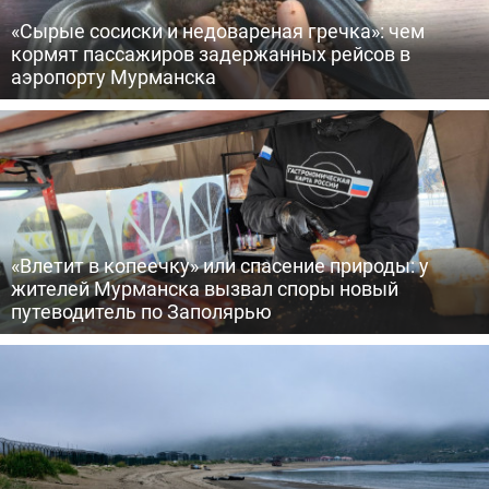
«Сырые сосиски и недовареная гречка»: чем
кормят пассажиров задержанных рейсов в
аэропорту Мурманска
«Влетит в копеечку» или спасение природы: у
жителей Мурманска вызвал споры новый
путеводитель по Заполярью