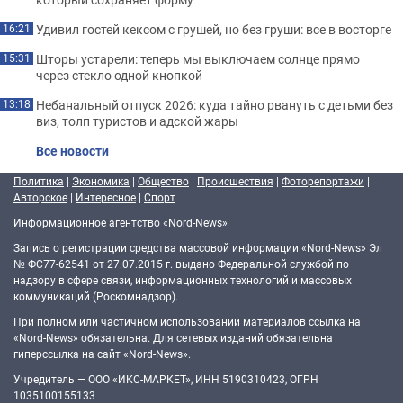
Удивил гостей кексом с грушей, но без груши: все в восторге
16:21
Шторы устарели: теперь мы выключаем солнце прямо
15:31
через стекло одной кнопкой
Небанальный отпуск 2026: куда тайно рвануть с детьми без
13:18
виз, толп туристов и адской жары
Все новости
Политика
|
Экономика
|
Общество
|
Происшествия
|
Фоторепортажи
|
Авторское
|
Интересное
|
Спорт
Информационное агентство «Nord-News»
Запись о регистрации средства массовой информации «Nord-News» Эл
№ ФС77-62541 от 27.07.2015 г. выдано Федеральной службой по
надзору в сфере связи, информационных технологий и массовых
коммуникаций (Роскомнадзор).
При полном или частичном использовании материалов ссылка на
«Nord-News» обязательна. Для сетевых изданий обязательна
гиперссылка на сайт «Nord-News».
Учредитель — ООО «ИКС-МАРКЕТ», ИНН 5190310423, ОГРН
1035100155133