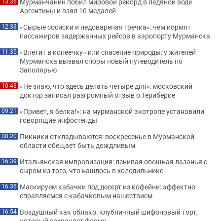
Мурманчанин побил мировой рекорд в ледяной воде
13:36
Аргентины и взял 10 медалей
«Сырые сосиски и недовареная гречка»: чем кормят
12:33
пассажиров задержанных рейсов в аэропорту Мурманска
«Влетит в копеечку» или спасение природы: у жителей
11:35
Мурманска вызвал споры новый путеводитель по
Заполярью
«Не знаю, что здесь делать четыре дня»: московский
10:43
доктор записал разгромный отзыв о Териберке
«Привет, я белка!»: на мурманской экотропе установили
09:21
говорящие инфостенды
Пикники откладываются: воскресенье в Мурманской
08:20
области обещает быть дождливым
Итальянская импровизация: ленивая овощная лазанья с
16:39
сыром из того, что нашлось в холодильнике
Маскируем кабачки под десерт из кофейни: эффектно
16:36
справляемся с кабачковым нашествием
Воздушный как облако: клубничный шифоновый торт,
16:54
который сохраняет форму