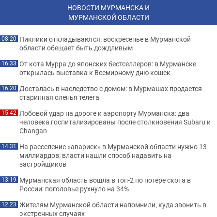
НОВОСТИ МУРМАНСКА И
МУРМАНСКОЙ ОБЛАСТИ
Пикники откладываются: воскресенье в Мурманской
08:20
области обещает быть дождливым
От кота Мурра до японских бестселлеров: в Мурманске
16:33
открылась выставка к Всемирному дню кошек
Досталась в наследство с домом: в Мурмашах продается
16:20
старинная оленья телега
Лобовой удар на дороге к аэропорту Мурманска: два
15:42
человека госпитализированы после столкновения Subaru и
Changan
На расселение «авариек» в Мурманской области нужно 13
14:31
миллиардов: власти нашли способ надавить на
застройщиков
Мурманская область вошла в топ-2 по потере скота в
13:19
России: поголовье рухнуло на 34%
Жителям Мурманской области напомнили, куда звонить в
12:23
экстренных случаях