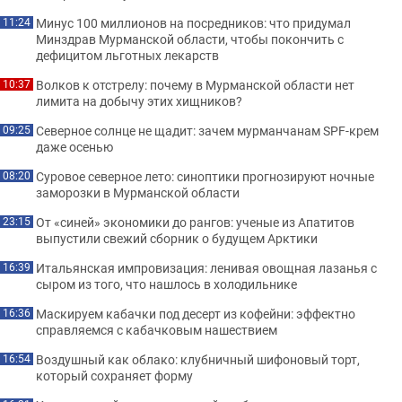
Минус 100 миллионов на посредников: что придумал
11:24
Минздрав Мурманской области, чтобы покончить с
дефицитом льготных лекарств
Волков к отстрелу: почему в Мурманской области нет
10:37
лимита на добычу этих хищников?
Северное солнце не щадит: зачем мурманчанам SPF-крем
09:25
даже осенью
Суровое северное лето: синоптики прогнозируют ночные
08:20
заморозки в Мурманской области
От «синей» экономики до рангов: ученые из Апатитов
23:15
выпустили свежий сборник о будущем Арктики
Итальянская импровизация: ленивая овощная лазанья с
16:39
сыром из того, что нашлось в холодильнике
Маскируем кабачки под десерт из кофейни: эффектно
16:36
справляемся с кабачковым нашествием
Воздушный как облако: клубничный шифоновый торт,
16:54
который сохраняет форму