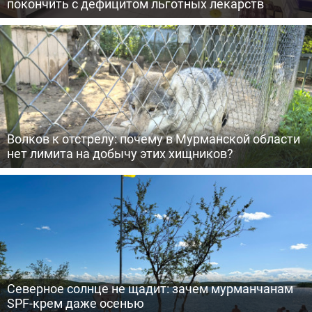
покончить с дефицитом льготных лекарств
Волков к отстрелу: почему в Мурманской области
нет лимита на добычу этих хищников?
Северное солнце не щадит: зачем мурманчанам
SPF-крем даже осенью