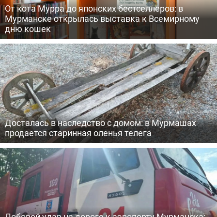
От кота Мурра до японских бестселлеров: в
Мурманске открылась выставка к Всемирному
дню кошек
Досталась в наследство с домом: в Мурмашах
продается старинная оленья телега
Лобовой удар на дороге к аэропорту Мурманска: