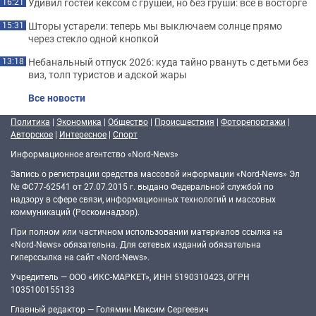
Удивил гостей кексом с грушей, но без груши: все в восторге
16:21
Шторы устарели: теперь мы выключаем солнце прямо
15:31
через стекло одной кнопкой
Небанальный отпуск 2026: куда тайно рвануть с детьми без
13:18
виз, толп туристов и адской жары
Все новости
Политика
|
Экономика
|
Общество
|
Происшествия
|
Фоторепортажи
|
Авторское
|
Интересное
|
Спорт
Информационное агентство «Nord-News»
Запись о регистрации средства массовой информации «Nord-News» Эл
№ ФС77-62541 от 27.07.2015 г. выдано Федеральной службой по
надзору в сфере связи, информационных технологий и массовых
коммуникаций (Роскомнадзор).
При полном или частичном использовании материалов ссылка на
«Nord-News» обязательна. Для сетевых изданий обязательна
гиперссылка на сайт «Nord-News».
Учредитель — ООО «ИКС-МАРКЕТ», ИНН 5190310423, ОГРН
1035100155133
Главный редактор — Голямин Максим Сергеевич