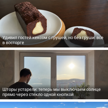
Удивил гостей кексом с грушей, но без груши: все
в восторге
Шторы устарели: теперь мы выключаем солнце
прямо через стекло одной кнопкой