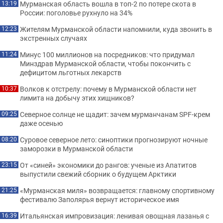
Мурманская область вошла в топ-2 по потере скота в
13:19
России: поголовье рухнуло на 34%
Жителям Мурманской области напомнили, куда звонить в
12:23
экстренных случаях
Минус 100 миллионов на посредников: что придумал
11:24
Минздрав Мурманской области, чтобы покончить с
дефицитом льготных лекарств
Волков к отстрелу: почему в Мурманской области нет
10:37
лимита на добычу этих хищников?
Северное солнце не щадит: зачем мурманчанам SPF-крем
09:25
даже осенью
Суровое северное лето: синоптики прогнозируют ночные
08:20
заморозки в Мурманской области
От «синей» экономики до рангов: ученые из Апатитов
23:15
выпустили свежий сборник о будущем Арктики
«Мурманская миля» возвращается: главному спортивному
21:25
фестивалю Заполярья вернут историческое имя
Итальянская импровизация: ленивая овощная лазанья с
16:39