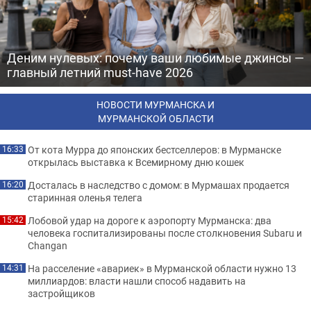
Деним нулевых: почему ваши любимые джинсы —
главный летний must-have 2026
НОВОСТИ МУРМАНСКА И
МУРМАНСКОЙ ОБЛАСТИ
От кота Мурра до японских бестселлеров: в Мурманске
16:33
открылась выставка к Всемирному дню кошек
Досталась в наследство с домом: в Мурмашах продается
16:20
старинная оленья телега
Лобовой удар на дороге к аэропорту Мурманска: два
15:42
человека госпитализированы после столкновения Subaru и
Changan
На расселение «авариек» в Мурманской области нужно 13
14:31
миллиардов: власти нашли способ надавить на
застройщиков