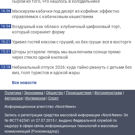
сыром из того, что нашлось в холодильнике
Маскируем кабачки под десерт из кофейни: эффектно
16:36
справляемся с кабачковым нашествием
Воздушный как облако: клубничный шифоновый торт,
16:54
который сохраняет форму
Удивил гостей кексом с грушей, но без груши: все в восторге
16:21
Шторы устарели: теперь мы выключаем солнце прямо
15:31
через стекло одной кнопкой
Небанальный отпуск 2026: куда тайно рвануть с детьми без
13:18
виз, толп туристов и адской жары
Все новости
Политика
|
Экономика
|
Общество
|
Происшествия
|
Фоторепортажи
|
Авторское
|
Интересное
|
Спорт
Информационное агентство «Nord-News»
Запись о регистрации средства массовой информации «Nord-News» Эл
№ ФС77-62541 от 27.07.2015 г. выдано Федеральной службой по
надзору в сфере связи, информационных технологий и массовых
коммуникаций (Роскомнадзор).