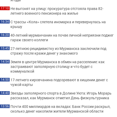
Не выгонят на улицу: прокуратура отстояла права 82-
17:10
летнего военного пенсионера на жилье
С трассы «Кола» слетела иномарка и перевернулась на
16:34
крышу
40-летний мурманчанин на почве личной неприязни поджег
16:20
гараж своего коллеги
27-летнюю рецидивистку из Мурманска заключили под
15:45
стражу после кражи денег у знакомого
Земля в центре Мурманска в обмен на расселение: как
14:54
застраивают заполярную столицу и что будет с
коммуналкой
17-летнего кировчанина подозревают в хищении денег с
14:50
чужой карты
Звезды заполярного спорта в Долине Уюта: Игорь Морарь
14:40
рассказал, как Мурманск отметил День физкультурника
Почти 400 миллиардов на вкладах: Банк России раскрыл,
13:56
сколько денег накопили жители Мурманской области