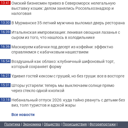
Омский бизнесмен привез в Североморск нелегальную
13:41
выставку кошек: делом занялись Россельхознадзор и
налоговая
В Мурманске 35-летний мужчина выломал дверь ресторана
13:30
Итальянская импровизация: ленивая овощная лазанья с
16:39
сыром из того, что нашлось в холодильнике
Маскируем кабачки под десерт из кофейни: эффектно
16:36
справляемся с кабачковым нашествием
Воздушный как облако: клубничный шифоновый торт,
16:54
который сохраняет форму
Удивил гостей кексом с грушей, но без груши: все в восторге
16:21
Шторы устарели: теперь мы выключаем солнце прямо
15:31
через стекло одной кнопкой
Небанальный отпуск 2026: куда тайно рвануть с детьми без
13:18
виз, толп туристов и адской жары
Все новости
Политика
|
Экономика
|
Общество
|
Происшествия
|
Фоторепортажи
|