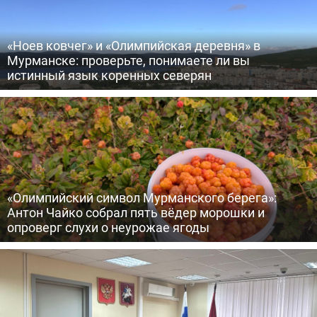
«Ноев ковчег» и «Олимпийская деревня» в
Мурманске: проверьте, понимаете ли вы
истинный язык коренных северян
«Олимпийский символ Мурманского берега»:
Антон Чайко собрал пять вёдер морошки и
опроверг слухи о неурожае ягоды