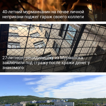
40-летний мурманчанин на почве личной
неприязни поджег гараж своего коллеги
27-летнюю рецидивистку из Мурманска
заключили под стражу после кражи денег у
знакомого