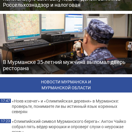
Россельхознадзор и налоговая
В Мурманске 35-летний мужчина выломал дверь
ресторана
НОВОСТИ МУРМАНСКА И
МУРМАНСКОЙ ОБЛАСТИ
«Ноев ковчег» и «Олимпийская деревня» в Мурманске:
17:47
проверьте, понимаете ли вы истинный язык коренных
северян
«Олимпийский символ Мурманского берега»: Антон Чайко
17:23
собрал пять вёдер морошки и опроверг слухи о неурожае
ягоды