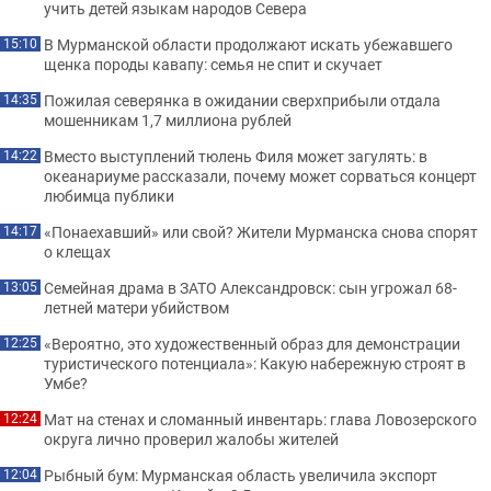
учить детей языкам народов Севера
В Мурманской области продолжают искать убежавшего
15:10
щенка породы кавапу: семья не спит и скучает
Пожилая северянка в ожидании сверхприбыли отдала
14:35
мошенникам 1,7 миллиона рублей
Вместо выступлений тюлень Филя может загулять: в
14:22
океанариуме рассказали, почему может сорваться концерт
любимца публики
«Понаехавший» или свой? Жители Мурманска снова спорят
14:17
о клещах
Семейная драма в ЗАТО Александровск: сын угрожал 68-
13:05
летней матери убийством
«Вероятно, это художественный образ для демонстрации
12:25
туристического потенциала»: Какую набережную строят в
Умбе?
Мат на стенах и сломанный инвентарь: глава Ловозерского
12:24
округа лично проверил жалобы жителей
Рыбный бум: Мурманская область увеличила экспорт
12:04