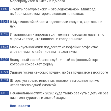
морепродуктов в Китай в 2,5 раза
«Гулять по Мурманску — это ледокольно!»: Минград
11:53
выбрал маскотом города ледокол на ножках
В Мурманской области подешевели капуста, картошка и
11:43
лук
Итальянская импровизация: ленивая овощная лазанья с
16:39
сыром из того, что нашлось в холодильнике
Маскируем кабачки под десерт из кофейни: эффектно
16:36
справляемся с кабачковым нашествием
Воздушный как облако: клубничный шифоновый торт,
16:54
который сохраняет форму
Удивил гостей кексом с грушей, но без груши: все в восторге
16:21
Шторы устарели: теперь мы выключаем солнце прямо
15:31
через стекло одной кнопкой
Небанальный отпуск 2026: куда тайно рвануть с детьми без
13:18
виз, толп туристов и адской жары
Все новости