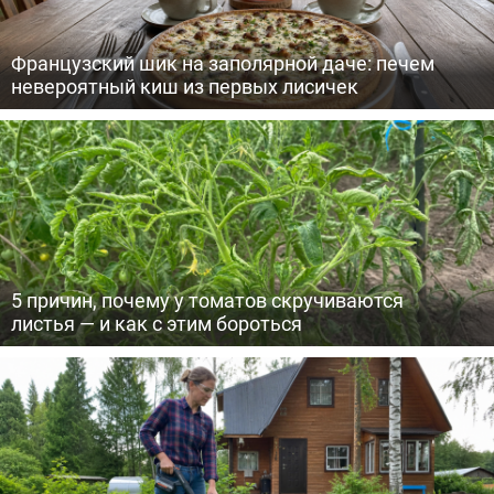
Французский шик на заполярной даче: печем
невероятный киш из первых лисичек
5 причин, почему у томатов скручиваются
листья — и как с этим бороться