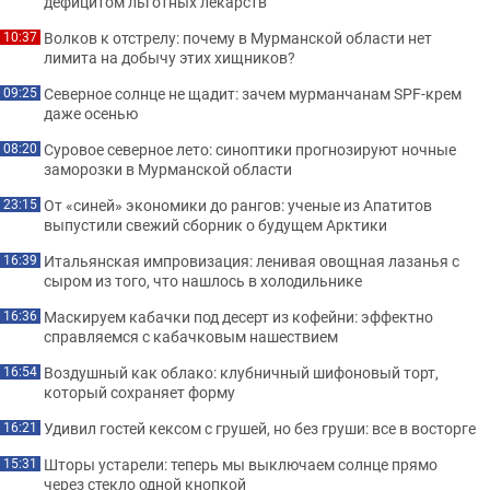
дефицитом льготных лекарств
Волков к отстрелу: почему в Мурманской области нет
10:37
лимита на добычу этих хищников?
Северное солнце не щадит: зачем мурманчанам SPF-крем
09:25
даже осенью
Суровое северное лето: синоптики прогнозируют ночные
08:20
заморозки в Мурманской области
От «синей» экономики до рангов: ученые из Апатитов
23:15
выпустили свежий сборник о будущем Арктики
Итальянская импровизация: ленивая овощная лазанья с
16:39
сыром из того, что нашлось в холодильнике
Маскируем кабачки под десерт из кофейни: эффектно
16:36
справляемся с кабачковым нашествием
Воздушный как облако: клубничный шифоновый торт,
16:54
который сохраняет форму
Удивил гостей кексом с грушей, но без груши: все в восторге
16:21
Шторы устарели: теперь мы выключаем солнце прямо
15:31
через стекло одной кнопкой