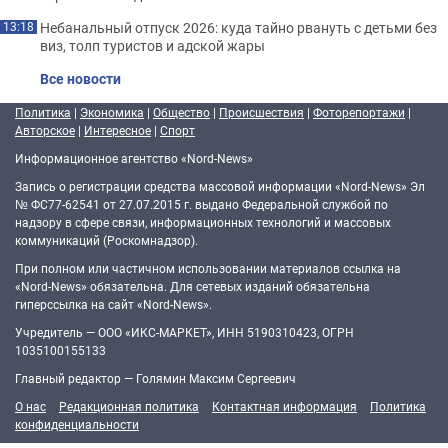
Небанальный отпуск 2026: куда тайно рвануть с детьми без
13:18
виз, толп туристов и адской жары
Все новости
Политика
|
Экономика
|
Общество
|
Происшествия
|
Фоторепортажи
|
Авторское
|
Интересное
|
Спорт
Информационное агентство «Nord-News»
Запись о регистрации средства массовой информации «Nord-News» Эл
№ ФС77-62541 от 27.07.2015 г. выдано Федеральной службой по
надзору в сфере связи, информационных технологий и массовых
коммуникаций (Роскомнадзор).
При полном или частичном использовании материалов ссылка на
«Nord-News» обязательна. Для сетевых изданий обязательна
гиперссылка на сайт «Nord-News».
Учредитель — ООО «ИКС-МАРКЕТ», ИНН 5190310423, ОГРН
1035100155133
Главный редактор — Голямин Максим Сергеевич
О нас
Редакционная политика
Контактная информация
Политика
конфиденциальности