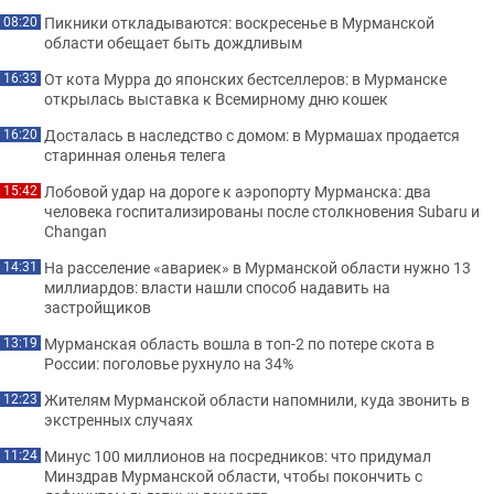
Пикники откладываются: воскресенье в Мурманской
08:20
области обещает быть дождливым
От кота Мурра до японских бестселлеров: в Мурманске
16:33
открылась выставка к Всемирному дню кошек
Досталась в наследство с домом: в Мурмашах продается
16:20
старинная оленья телега
Лобовой удар на дороге к аэропорту Мурманска: два
15:42
человека госпитализированы после столкновения Subaru и
Changan
На расселение «авариек» в Мурманской области нужно 13
14:31
миллиардов: власти нашли способ надавить на
застройщиков
Мурманская область вошла в топ-2 по потере скота в
13:19
России: поголовье рухнуло на 34%
Жителям Мурманской области напомнили, куда звонить в
12:23
экстренных случаях
Минус 100 миллионов на посредников: что придумал
11:24
Минздрав Мурманской области, чтобы покончить с