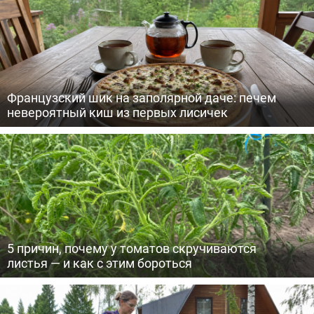
Французский шик на заполярной даче: печем
невероятный киш из первых лисичек
5 причин, почему у томатов скручиваются
листья — и как с этим бороться