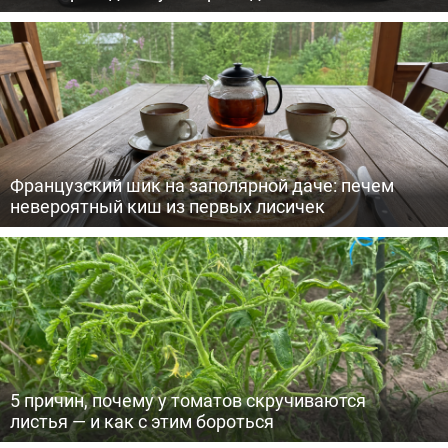
Французский шик на заполярной даче: печем
невероятный киш из первых лисичек
5 причин, почему у томатов скручиваются
листья — и как с этим бороться