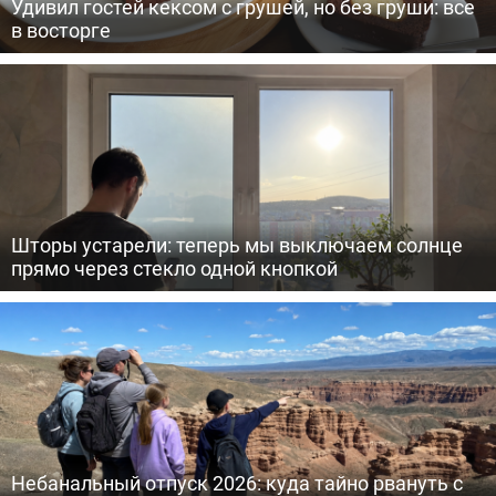
Удивил гостей кексом с грушей, но без груши: все
в восторге
Шторы устарели: теперь мы выключаем солнце
прямо через стекло одной кнопкой
Небанальный отпуск 2026: куда тайно рвануть с