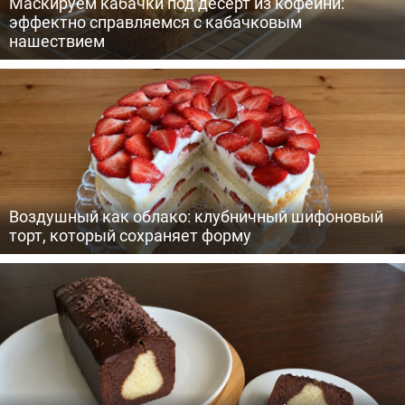
Маскируем кабачки под десерт из кофейни:
эффектно справляемся с кабачковым
нашествием
Воздушный как облако: клубничный шифоновый
торт, который сохраняет форму