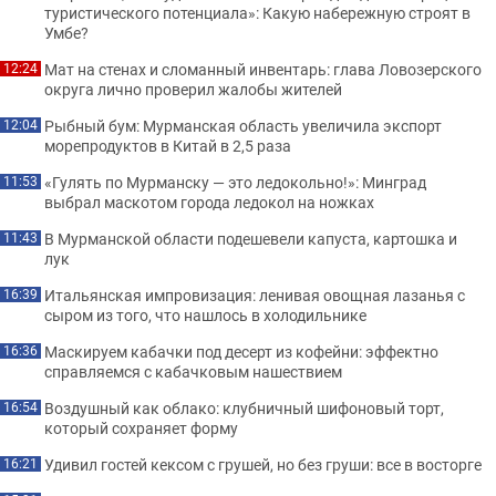
туристического потенциала»: Какую набережную строят в
Умбе?
Мат на стенах и сломанный инвентарь: глава Ловозерского
12:24
округа лично проверил жалобы жителей
Рыбный бум: Мурманская область увеличила экспорт
12:04
морепродуктов в Китай в 2,5 раза
«Гулять по Мурманску — это ледокольно!»: Минград
11:53
выбрал маскотом города ледокол на ножках
В Мурманской области подешевели капуста, картошка и
11:43
лук
Итальянская импровизация: ленивая овощная лазанья с
16:39
сыром из того, что нашлось в холодильнике
Маскируем кабачки под десерт из кофейни: эффектно
16:36
справляемся с кабачковым нашествием
Воздушный как облако: клубничный шифоновый торт,
16:54
который сохраняет форму
Удивил гостей кексом с грушей, но без груши: все в восторге
16:21