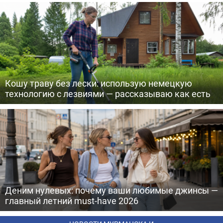
Кошу траву без лески: использую немецкую
технологию с лезвиями — рассказываю как есть
Деним нулевых: почему ваши любимые джинсы —
главный летний must-have 2026