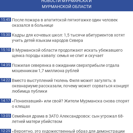
НОВОСТИ МУРМАНСКА И
МУРМАНСКОЙ ОБЛАСТИ
После пожара в апатитской пятиэтажке один человек
15:45
оказался в больнице
Кадры для кочевых школ: 1,5 тысячи абитуриентов хотят
15:30
учить детей языкам народов Севера
В Мурманской области продолжают искать убежавшего
15:10
щенка породы кавапу: семья не спит и скучает
Пожилая северянка в ожидании сверхприбыли отдала
14:35
мошенникам 1,7 миллиона рублей
Вместо выступлений тюлень Филя может загулять: в
14:22
океанариуме рассказали, почему может сорваться концерт
любимца публики
«Понаехавший» или свой? Жители Мурманска снова спорят
14:17
о клещах
Семейная драма в ЗАТО Александровск: сын угрожал 68-
13:05
летней матери убийством
«Вероятно, это художественный образ для демонстрации
12:25