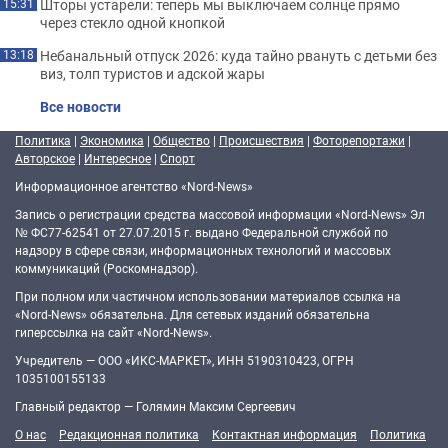
Шторы устарели: теперь мы выключаем солнце прямо
15:31
через стекло одной кнопкой
Небанальный отпуск 2026: куда тайно рвануть с детьми без
13:18
виз, толп туристов и адской жары
Все новости
Политика
|
Экономика
|
Общество
|
Происшествия
|
Фоторепортажи
|
Авторское
|
Интересное
|
Спорт
Информационное агентство «Nord-News»
Запись о регистрации средства массовой информации «Nord-News» Эл
№ ФС77-62541 от 27.07.2015 г. выдано Федеральной службой по
надзору в сфере связи, информационных технологий и массовых
коммуникаций (Роскомнадзор).
При полном или частичном использовании материалов ссылка на
«Nord-News» обязательна. Для сетевых изданий обязательна
гиперссылка на сайт «Nord-News».
Учредитель — ООО «ИКС-МАРКЕТ», ИНН 5190310423, ОГРН
1035100155133
Главный редактор — Голямин Максим Сергеевич
О нас
Редакционная политика
Контактная информация
Политика