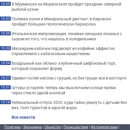
В Мурманске на Морвокзале пройдет праздник северной
16:55
рыбной кухни
Полевая кухня и Минеральный диктант: в Кировске
16:43
пройдет большая геологическая барахолка
Итальянская импровизация: ленивая овощная лазанья с
16:39
сыром из того, что нашлось в холодильнике
Маскируем кабачки под десерт из кофейни: эффектно
16:36
справляемся с кабачковым нашествием
Воздушный как облако: клубничный шифоновый торт,
16:54
который сохраняет форму
Удивил гостей кексом с грушей, но без груши: все в восторге
16:21
Шторы устарели: теперь мы выключаем солнце прямо
15:31
через стекло одной кнопкой
Небанальный отпуск 2026: куда тайно рвануть с детьми без
13:18
виз, толп туристов и адской жары
Все новости
Политика
|
Экономика
|
Общество
|
Происшествия
|
Фоторепортажи
|