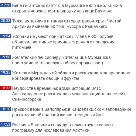
Бег в гигантских лаптях: в Мурманске для школьников
21:26
открыли новую спортплощадку на улице Баумана
Тяжелая техника и тонны отходов: волонтеры «Чистой
20:38
Арктики» вывезли 60 тонн мусора с Рыбачьего
«Собаки не умеют обижаться»: глава РКФ Голубев
19:54
объяснил истинные причины странного поведения
питомцев
Желательно пенсионеру: жительница Мурманска
19:50
пристраивает взрослую собаку породы шпиц
Жителям Мурманской области рассказали, как правильно
19:35
консервировать овощи и фрукты
Неудобства временны: администрация ЗАТО
18:33
Александровск рассказала о модернизации теплосетей в
Снежногорске
Прыжок веры в Заполярье: в Кандалакшском заповеднике
18:10
рассказали об опасной жизни птенцов кайры
Россия и Бразилия создадут совместную научную
17:53
программу для исследования Арктики