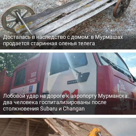
Досталась в наследство с домом: в Мурмашах
продается старинная оленья телега
Лобовой удар на дороге к аэропорту Мурманска:
два человека госпитализированы после
столкновения Subaru и Changan