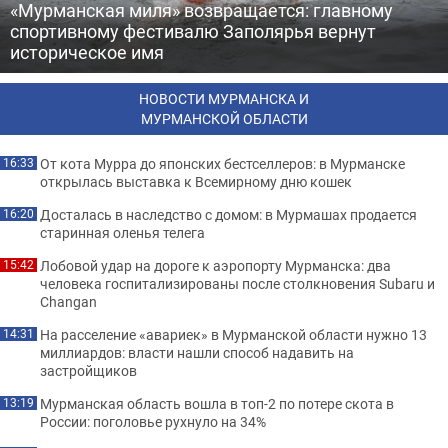
«Мурманская миля» возвращается: главному
спортивному фестивалю Заполярья вернут
историческое имя
НОВОСТИ МУРМАНСКА И
МУРМАНСКОЙ ОБЛАСТИ
От кота Мурра до японских бестселлеров: в Мурманске
16:33
открылась выставка к Всемирному дню кошек
Досталась в наследство с домом: в Мурмашах продается
16:20
старинная оленья телега
Лобовой удар на дороге к аэропорту Мурманска: два
15:42
человека госпитализированы после столкновения Subaru и
Changan
На расселение «авариек» в Мурманской области нужно 13
14:31
миллиардов: власти нашли способ надавить на
застройщиков
Мурманская область вошла в топ-2 по потере скота в
13:19
России: поголовье рухнуло на 34%