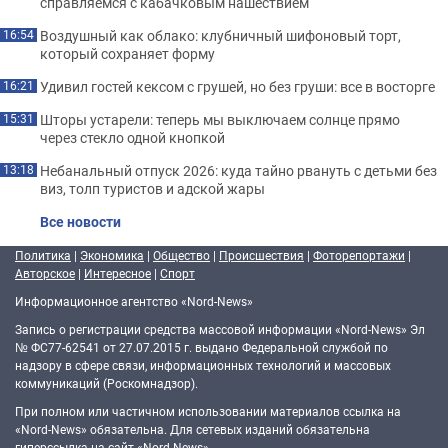
справляемся с кабачковым нашествием
Воздушный как облако: клубничный шифоновый торт,
16:54
который сохраняет форму
Удивил гостей кексом с грушей, но без груши: все в восторге
16:21
Шторы устарели: теперь мы выключаем солнце прямо
15:31
через стекло одной кнопкой
Небанальный отпуск 2026: куда тайно рвануть с детьми без
13:18
виз, толп туристов и адской жары
Все новости
Политика
|
Экономика
|
Общество
|
Происшествия
|
Фоторепортажи
|
Авторское
|
Интересное
|
Спорт
Информационное агентство «Nord-News»
Запись о регистрации средства массовой информации «Nord-News» Эл
№ ФС77-62541 от 27.07.2015 г. выдано Федеральной службой по
надзору в сфере связи, информационных технологий и массовых
коммуникаций (Роскомнадзор).
При полном или частичном использовании материалов ссылка на
«Nord-News» обязательна. Для сетевых изданий обязательна
гиперссылка на сайт «Nord-News».