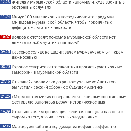
Жителям Мурманской области напомнили, куда звонить в
12:23
экстренных случаях
Минус 100 миллионов на посредников: что придумал
11:24
Минздрав Мурманской области, чтобы покончить с
дефицитом льготных лекарств
Волков к отстрелу: почему в Мурманской области нет
10:37
лимита на добычу этих хищников?
Северное солнце не щадит: зачем мурманчанам SPF-крем
09:25
даже осенью
Суровое северное лето: синоптики прогнозируют ночные
08:20
заморозки в Мурманской области
От «синей» экономики до рангов: ученые из Апатитов
23:15
выпустили свежий сборник о будущем Арктики
«Мурманская миля» возвращается: главному спортивному
21:25
фестивалю Заполярья вернут историческое имя
Итальянская импровизация: ленивая овощная лазанья с
16:39
сыром из того, что нашлось в холодильнике
Маскируем кабачки под десерт из кофейни: эффектно
16:36