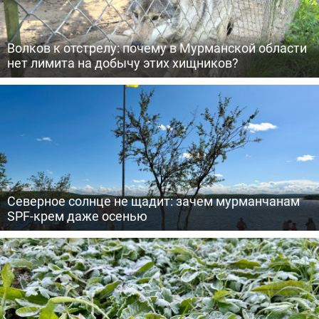
Волков к отстрелу: почему в Мурманской области
нет лимита на добычу этих хищников?
Северное солнце не щадит: зачем мурманчанам
SPF-крем даже осенью