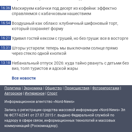
Маскируем кабачки под десерт из кофейни: эффектно
16:36
справляемся с кабачковым нашествием
Воздушный как облако: клубничный шифоновый торт,
16:54
который сохраняет форму
Удивил гостей кексом с грушей, но без груши: все в восторге
16:21
Шторы устарели: теперь мы выключаем солнце прямо
15:31
через стекло одной кнопкой
Небанальный отпуск 2026: куда тайно рвануть с детьми без
13:18
виз, толп туристов и адской жары
Все новости
Политика
|
Экономика
|
Общество
|
Происшествия
|
Фоторепортажи
|
Авторское
|
Интересное
|
Спорт
Информационное агентство «Nord-News»
Запись о регистрации средства массовой информации «Nord-News» Эл
№ ФС77-62541 от 27.07.2015 г. выдано Федеральной службой по
надзору в сфере связи, информационных технологий и массовых
коммуникаций (Роскомнадзор).