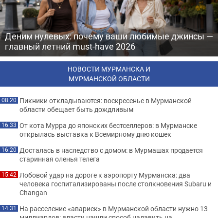
Деним нулевых: почему ваши любимые джинсы —
главный летний must-have 2026
НОВОСТИ МУРМАНСКА И
МУРМАНСКОЙ ОБЛАСТИ
Пикники откладываются: воскресенье в Мурманской
08:20
области обещает быть дождливым
От кота Мурра до японских бестселлеров: в Мурманске
16:33
открылась выставка к Всемирному дню кошек
Досталась в наследство с домом: в Мурмашах продается
16:20
старинная оленья телега
Лобовой удар на дороге к аэропорту Мурманска: два
15:42
человека госпитализированы после столкновения Subaru и
Changan
На расселение «авариек» в Мурманской области нужно 13
14:31
миллиардов: власти нашли способ надавить на