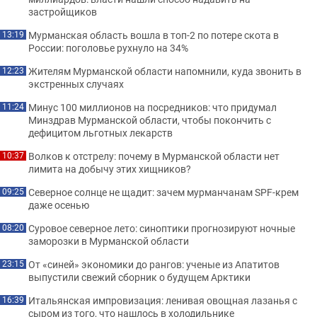
застройщиков
Мурманская область вошла в топ-2 по потере скота в
13:19
России: поголовье рухнуло на 34%
Жителям Мурманской области напомнили, куда звонить в
12:23
экстренных случаях
Минус 100 миллионов на посредников: что придумал
11:24
Минздрав Мурманской области, чтобы покончить с
дефицитом льготных лекарств
Волков к отстрелу: почему в Мурманской области нет
10:37
лимита на добычу этих хищников?
Северное солнце не щадит: зачем мурманчанам SPF-крем
09:25
даже осенью
Суровое северное лето: синоптики прогнозируют ночные
08:20
заморозки в Мурманской области
От «синей» экономики до рангов: ученые из Апатитов
23:15
выпустили свежий сборник о будущем Арктики
Итальянская импровизация: ленивая овощная лазанья с
16:39
сыром из того, что нашлось в холодильнике