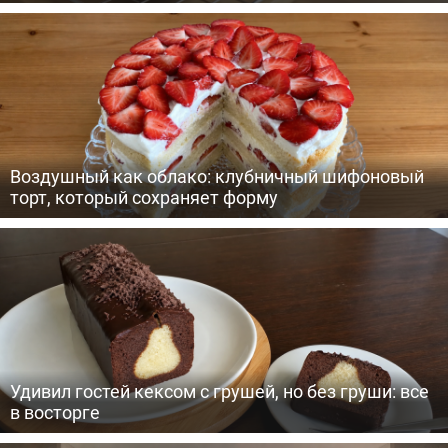
Воздушный как облако: клубничный шифоновый
торт, который сохраняет форму
Удивил гостей кексом с грушей, но без груши: все
в восторге