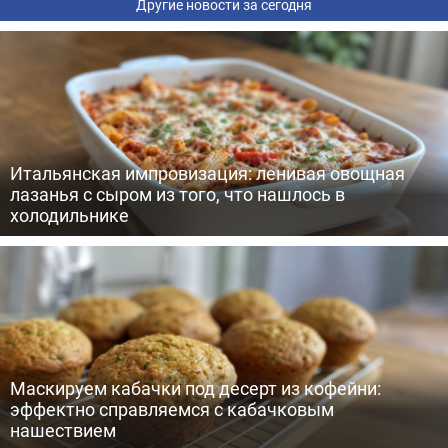
Другие новости за сегодня
Итальянская импровизация: ленивая овощная
лазанья с сыром из того, что нашлось в
холодильнике
Маскируем кабачки под десерт из кофейни:
эффектно справляемся с кабачковым
нашествием