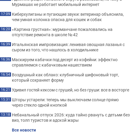
Мурмашах не работает мобильный интернет
Киберхулиганы и пугающие звуки: ветеринар объяснила,
17:09
чем умная колонка опасна для кошек и собак
«Картина грустная»: мурманчане пожаловались на
16:20
отсутствие ремонта в школе № 42
Итальянская импровизация: ленивая овощная лазанья с
16:39
сыром из того, что нашлось в холодильнике
Маскируем кабачки под десерт из кофейни: эффектно
16:36
справляемся с кабачковым нашествием
Воздушный как облако: клубничный шифоновый торт,
16:54
который сохраняет форму
Удивил гостей кексом с грушей, но без груши: все в восторге
16:21
Шторы устарели: теперь мы выключаем солнце прямо
15:31
через стекло одной кнопкой
Небанальный отпуск 2026: куда тайно рвануть с детьми без
13:18
виз, толп туристов и адской жары
Все новости