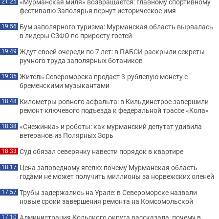
«Мурманская миля» возвращается: главному спортивному
21:25
фестивалю Заполярья вернут историческое имя
Бум заполярного туризма: Мурманская область вырвалась
19:56
в лидеры СЗФО по приросту гостей
Ждут своей очереди по 7 лет: в ПАБСИ раскрыли секреты
19:49
ручного труда заполярных ботаников
Житель Североморска продает 3-рублевую монету с
19:35
бременскими музыкантами
Километры ровного асфальта: в Кильдинстрое завершили
18:48
ремонт ключевого подъезда к федеральной трассе «Кола»
«Снежинка» и роботы: как мурманский депутат удивила
18:38
ветеранов из Полярных Зорь
Суд обязал северянку навести порядок в квартире
18:33
Цена заповедному ягелю: почему Мурманская область
18:17
годами не может получить миллионы за норвежских оленей
Трубы задержались на Урале: в Североморске назвали
17:57
новые сроки завершения ремонта на Комсомольской
Администрация Кольского округа рассказала, почему в
17:10