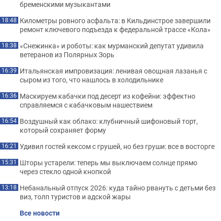
бременскими музыкантами
Километры ровного асфальта: в Кильдинстрое завершили
18:48
ремонт ключевого подъезда к федеральной трассе «Кола»
«Снежинка» и роботы: как мурманский депутат удивила
18:38
ветеранов из Полярных Зорь
Итальянская импровизация: ленивая овощная лазанья с
16:39
сыром из того, что нашлось в холодильнике
Маскируем кабачки под десерт из кофейни: эффектно
16:36
справляемся с кабачковым нашествием
Воздушный как облако: клубничный шифоновый торт,
16:54
который сохраняет форму
Удивил гостей кексом с грушей, но без груши: все в восторге
16:21
Шторы устарели: теперь мы выключаем солнце прямо
15:31
через стекло одной кнопкой
Небанальный отпуск 2026: куда тайно рвануть с детьми без
13:18
виз, толп туристов и адской жары
Все новости