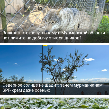
Волков к отстрелу: почему в Мурманской области
нет лимита на добычу этих хищников?
Северное солнце не щадит: зачем мурманчанам
SPF-крем даже осенью