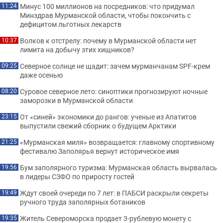
Минус 100 миллионов на посредников: что придумал
11:24
Минздрав Мурманской области, чтобы покончить с
дефицитом льготных лекарств
Волков к отстрелу: почему в Мурманской области нет
10:37
лимита на добычу этих хищников?
Северное солнце не щадит: зачем мурманчанам SPF-крем
09:25
даже осенью
Суровое северное лето: синоптики прогнозируют ночные
08:20
заморозки в Мурманской области
От «синей» экономики до рангов: ученые из Апатитов
23:15
выпустили свежий сборник о будущем Арктики
«Мурманская миля» возвращается: главному спортивному
21:25
фестивалю Заполярья вернут историческое имя
Бум заполярного туризма: Мурманская область вырвалась
19:56
в лидеры СЗФО по приросту гостей
Ждут своей очереди по 7 лет: в ПАБСИ раскрыли секреты
19:49
ручного труда заполярных ботаников
Житель Североморска продает 3-рублевую монету с
19:35