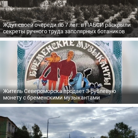
Ждут своей очереди по 7 лет: в ПАБСИ раскрыли
секреты ручного труда заполярных ботаников
Житель Североморска продает 3-рублевую
монету с бременскими музыкантами