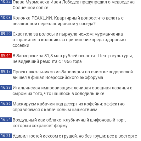
Глава Мурманска Иван Лебедев предупредил о медведе на
10:22
Солнечной сопке
Колонка РЕАКЦИИ. Квартирный вопрос: что делать с
10:03
незаконной перепланировкой у соседа?
Схватила за волосы и пырнула ножом: мурманчанка
09:50
отправится в колонию за причинение вреда здоровью
соседки
В Заозерске за 31,8 млн рублей оснастят Центр культуры,
09:44
не видевший ремонта с 1966 года
Проект школьников из Заполярья по очистке водорослей
09:17
вышел в финал Всероссийского экофорума
Итальянская импровизация: ленивая овощная лазанья с
16:39
сыром из того, что нашлось в холодильнике
Маскируем кабачки под десерт из кофейни: эффектно
16:36
справляемся с кабачковым нашествием
Воздушный как облако: клубничный шифоновый торт,
16:54
который сохраняет форму
Удивил гостей кексом с грушей, но без груши: все в восторге
16:21