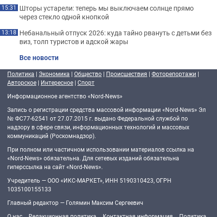
Шторы устарели: теперь мы выключаем солнце прямо
15:31
через стекло одной кнопкой
Небанальный отпуск 2026: куда тайно рвануть с детьми без
13:18
виз, толп туристов и адской жары
Все новости
Политика
|
Экономика
|
Общество
|
Происшествия
|
Фоторепортажи
|
Авторское
|
Интересное
|
Спорт
Информационное агентство «Nord-News»
Запись о регистрации средства массовой информации «Nord-News» Эл
№ ФС77-62541 от 27.07.2015 г. выдано Федеральной службой по
надзору в сфере связи, информационных технологий и массовых
коммуникаций (Роскомнадзор).
При полном или частичном использовании материалов ссылка на
«Nord-News» обязательна. Для сетевых изданий обязательна
гиперссылка на сайт «Nord-News».
Учредитель — ООО «ИКС-МАРКЕТ», ИНН 5190310423, ОГРН
1035100155133
Главный редактор — Голямин Максим Сергеевич
О нас
Редакционная политика
Контактная информация
Политика