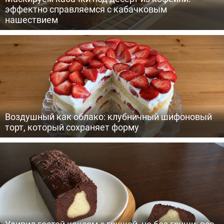
эффектно справляемся с кабачковым
нашествием
Воздушный как облако: клубничный шифоновый
торт, который сохраняет форму
Удивил гостей кексом с грушей, но без груши: все