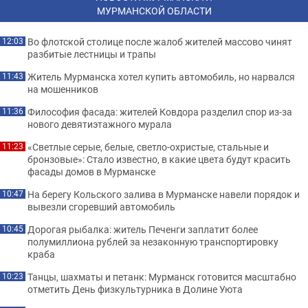
МУРМАНСКОЙ ОБЛАСТИ
Во флотской столице после жалоб жителей массово чинят
12:03
разбитые лестницы и трапы
Житель Мурманска хотел купить автомобиль, но нарвался
11:43
на мошенников
Философия фасада: жителей Ковдора разделил спор из-за
11:36
нового девятиэтажного мурала
«Светлые серые, белые, светло-охристые, стальные и
11:23
бронзовые»: Стало известно, в какие цвета будут красить
фасады домов в Мурманске
На берегу Кольского залива в Мурманске навели порядок и
10:47
вывезли сгоревший автомобиль
Дорогая рыбалка: житель Печенги заплатит более
10:45
полумиллиона рублей за незаконную транспортировку
краба
Танцы, шахматы и петанк: Мурманск готовится масштабно
10:23
отметить День физкультурника в Долине Уюта