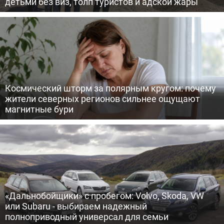
детьми без виз, толп туристов и адской жары
Космический шторм за полярным кругом: почему
жители северных регионов сильнее ощущают
магнитные бури
«Дальнобойщики» с пробегом: Volvo, Skoda, VW
или Subaru - выбираем надежный
полноприводный универсал для семьи