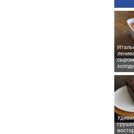
Италь
ленив
сыром 
холод
Удивил
грушей
восто