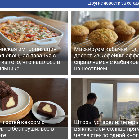
Другие новости за сегод
янская импровизация:
Маскируем кабачки под
ая овощная лазанья с
десерт из кофейни: эфф
из того, что нашлось в
справляемся с кабачко
ильнике
нашествием
 гостей кексом с
Шторы устарели: тепер
, но без груши: все в
выключаем солнце пря
рге
через стекло одной кно