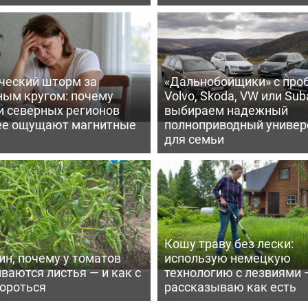
ческий шторм за
«Дальнобойщики» с про
ным кругом: почему
Volvo, Skoda, VW или Suba
и северных регионов
выбираем надежный
ее ощущают магнитные
полноприводный универ
для семьи
Кошу траву без лески:
ин, почему у томатов
использую немецкую
ваются листья — и как с
технологию с лезвиями 
бороться
рассказываю как есть