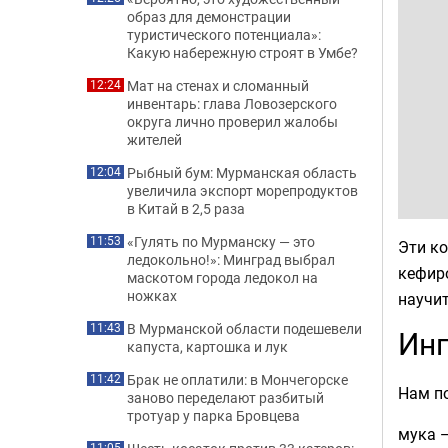
образ для демонстрации
туристического потенциала»:
Какую набережную строят в Умбе?
Мат на стенах и сломанный
12:24
инвентарь: глава Ловозерского
округа лично проверил жалобы
жителей
Рыбный бум: Мурманская область
12:04
увеличила экспорт морепродуктов
в Китай в 2,5 раза
«Гулять по Мурманску — это
11:53
Эти ко
ледокольно!»: Минград выбрал
кефиро
маскотом города ледокол на
ножках
научит
В Мурманской области подешевели
11:43
Инг
капуста, картошка и лук
Брак не оплатили: в Мончегорске
11:42
Нам по
заново переделают разбитый
тротуар у парка Бровцева
мука —
11:05