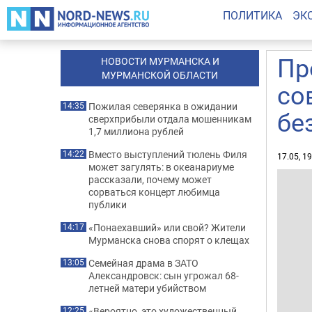
ПОЛИТИКА
ЭК
Пр
НОВОСТИ МУРМАНСКА И
МУРМАНСКОЙ ОБЛАСТИ
со
Пожилая северянка в ожидании
14:35
бе
сверхприбыли отдала мошенникам
1,7 миллиона рублей
Вместо выступлений тюлень Филя
14:22
17.05, 1
может загулять: в океанариуме
рассказали, почему может
сорваться концерт любимца
публики
«Понаехавший» или свой? Жители
14:17
Мурманска снова спорят о клещах
Семейная драма в ЗАТО
13:05
Александровск: сын угрожал 68-
летней матери убийством
«Вероятно, это художественный
12:25