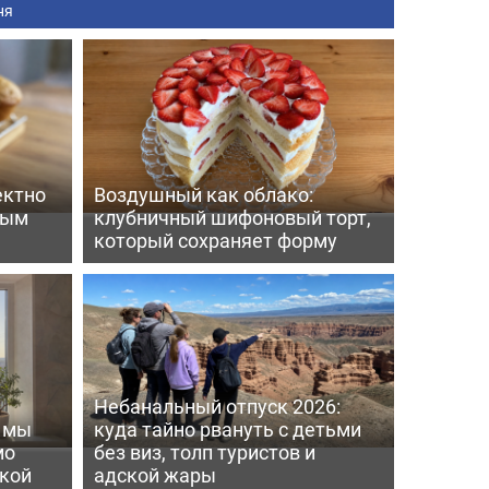
ня
ектно
Воздушный как облако:
вым
клубничный шифоновый торт,
который сохраняет форму
Небанальный отпуск 2026:
ь мы
куда тайно рвануть с детьми
мо
без виз, толп туристов и
пкой
адской жары