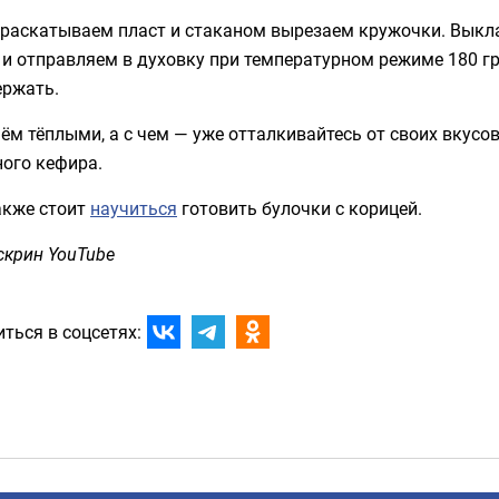
 раскатываем пласт и стаканом вырезаем кружочки. Вык
и отправляем в духовку при температурном режиме 180 гр
ержать.
ём тёплыми, а с чем — уже отталкивайтесь от своих вкусо
ного кефира.
акже стоит
научиться
готовить булочки с корицей.
скрин YouTube
ться в соцсетях: