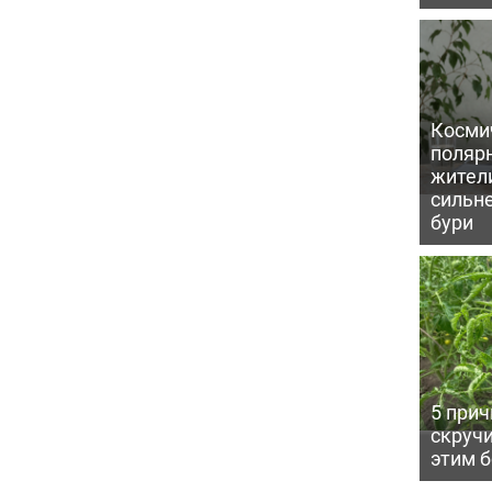
Косми
поляр
жител
сильн
бури
5 прич
скручи
этим 