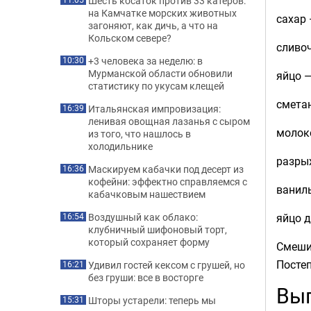
Шесть косаток против 33 катеров:
на Камчатке морских животных
сахар 
загоняют, как дичь, а что на
Кольском севере?
сливоч
+3 человека за неделю: в
10:30
Мурманской области обновили
яйцо —
статистику по укусам клещей
сметан
Итальянская импровизация:
16:39
ленивая овощная лазанья с сыром
молоко
из того, что нашлось в
холодильнике
разрых
Маскируем кабачки под десерт из
16:36
кофейни: эффектно справляемся с
ванил
кабачковым нашествием
яйцо 
Воздушный как облако:
16:54
клубничный шифоновый торт,
который сохраняет форму
Смешив
Постеп
Удивил гостей кексом с грушей, но
16:21
без груши: все в восторге
Вып
Шторы устарели: теперь мы
15:31