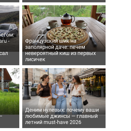
бегом:
ru -
Французский шик на
заполярной даче: печем
сал
невероятный киш из первых
лисичек
Деним нулевых: почему ваши
—
любимые джинсы — главный
летний must-have 2026