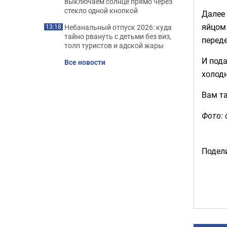
выключаем солнце прямо через
стекло одной кнопкой
Далее
яйцом 
Небанальный отпуск 2026: куда
13:18
тайно рвануть с детьми без виз,
перед
толп туристов и адской жары
И пода
Все новости
холод
Вам т
Фото: 
Подели