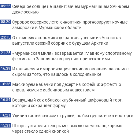
Северное солнце не щадит: зачем мурманчанам SPF-крем
09:25
даже осенью
Суровое северное лето: синоптики прогнозируют ночные
08:20
заморозки в Мурманской области
От «синей» экономики до рангов: ученые из Апатитов
23:15
выпустили свежий сборник о будущем Арктики
«Мурманская миля» возвращается: главному спортивному
21:25
фестивалю Заполярья вернут историческое имя
Итальянская импровизация: ленивая овощная лазанья с
16:39
сыром из того, что нашлось в холодильнике
Маскируем кабачки под десерт из кофейни: эффектно
16:36
справляемся с кабачковым нашествием
Воздушный как облако: клубничный шифоновый торт,
16:54
который сохраняет форму
Удивил гостей кексом с грушей, но без груши: все в восторге
16:21
Шторы устарели: теперь мы выключаем солнце прямо
15:31
через стекло одной кнопкой