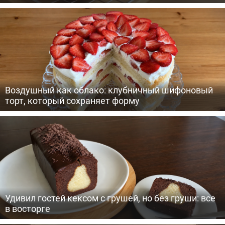
Воздушный как облако: клубничный шифоновый
торт, который сохраняет форму
Удивил гостей кексом с грушей, но без груши: все
в восторге