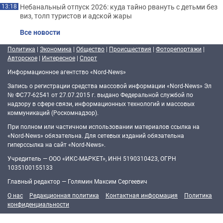
Небанальный отпуск 2026: куда тайно рвануть с детьми без
13:18
виз, толп туристов и адской жары
Все новости
Политика
|
Экономика
|
Общество
|
Происшествия
|
Фоторепортажи
|
Авторское
|
Интересное
|
Спорт
Информационное агентство «Nord-News»
Запись о регистрации средства массовой информации «Nord-News» Эл
№ ФС77-62541 от 27.07.2015 г. выдано Федеральной службой по
надзору в сфере связи, информационных технологий и массовых
коммуникаций (Роскомнадзор).
При полном или частичном использовании материалов ссылка на
«Nord-News» обязательна. Для сетевых изданий обязательна
гиперссылка на сайт «Nord-News».
Учредитель — ООО «ИКС-МАРКЕТ», ИНН 5190310423, ОГРН
1035100155133
Главный редактор — Голямин Максим Сергеевич
О нас
Редакционная политика
Контактная информация
Политика
конфиденциальности