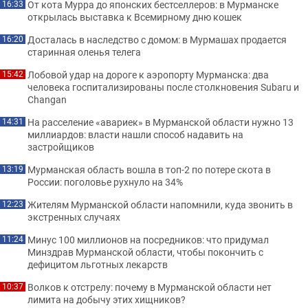
От кота Мурра до японских бестселлеров: в Мурманске
16:33
открылась выставка к Всемирному дню кошек
Досталась в наследство с домом: в Мурмашах продается
16:20
старинная оленья телега
Лобовой удар на дороге к аэропорту Мурманска: два
15:42
человека госпитализированы после столкновения Subaru и
Changan
На расселение «авариек» в Мурманской области нужно 13
14:31
миллиардов: власти нашли способ надавить на
застройщиков
Мурманская область вошла в топ-2 по потере скота в
13:19
России: поголовье рухнуло на 34%
Жителям Мурманской области напомнили, куда звонить в
12:23
экстренных случаях
Минус 100 миллионов на посредников: что придумал
11:24
Минздрав Мурманской области, чтобы покончить с
дефицитом льготных лекарств
Волков к отстрелу: почему в Мурманской области нет
10:37
лимита на добычу этих хищников?