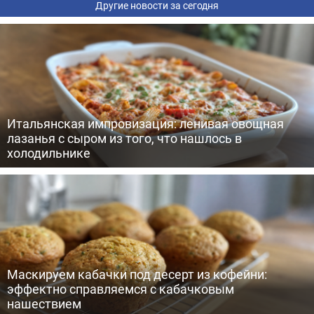
Другие новости за сегодня
Итальянская импровизация: ленивая овощная
лазанья с сыром из того, что нашлось в
холодильнике
Маскируем кабачки под десерт из кофейни:
эффектно справляемся с кабачковым
нашествием