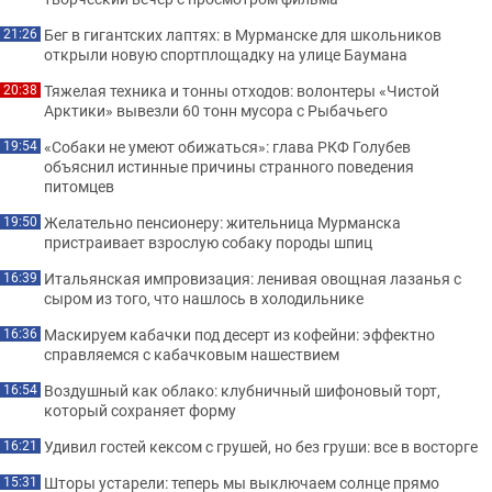
Бег в гигантских лаптях: в Мурманске для школьников
21:26
открыли новую спортплощадку на улице Баумана
Тяжелая техника и тонны отходов: волонтеры «Чистой
20:38
Арктики» вывезли 60 тонн мусора с Рыбачьего
«Собаки не умеют обижаться»: глава РКФ Голубев
19:54
объяснил истинные причины странного поведения
питомцев
Желательно пенсионеру: жительница Мурманска
19:50
пристраивает взрослую собаку породы шпиц
Итальянская импровизация: ленивая овощная лазанья с
16:39
сыром из того, что нашлось в холодильнике
Маскируем кабачки под десерт из кофейни: эффектно
16:36
справляемся с кабачковым нашествием
Воздушный как облако: клубничный шифоновый торт,
16:54
который сохраняет форму
Удивил гостей кексом с грушей, но без груши: все в восторге
16:21
Шторы устарели: теперь мы выключаем солнце прямо
15:31