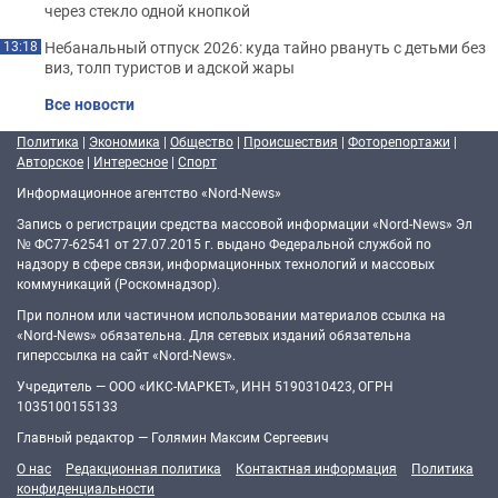
через стекло одной кнопкой
Небанальный отпуск 2026: куда тайно рвануть с детьми без
13:18
виз, толп туристов и адской жары
Все новости
Политика
|
Экономика
|
Общество
|
Происшествия
|
Фоторепортажи
|
Авторское
|
Интересное
|
Спорт
Информационное агентство «Nord-News»
Запись о регистрации средства массовой информации «Nord-News» Эл
№ ФС77-62541 от 27.07.2015 г. выдано Федеральной службой по
надзору в сфере связи, информационных технологий и массовых
коммуникаций (Роскомнадзор).
При полном или частичном использовании материалов ссылка на
«Nord-News» обязательна. Для сетевых изданий обязательна
гиперссылка на сайт «Nord-News».
Учредитель — ООО «ИКС-МАРКЕТ», ИНН 5190310423, ОГРН
1035100155133
Главный редактор — Голямин Максим Сергеевич
О нас
Редакционная политика
Контактная информация
Политика
конфиденциальности