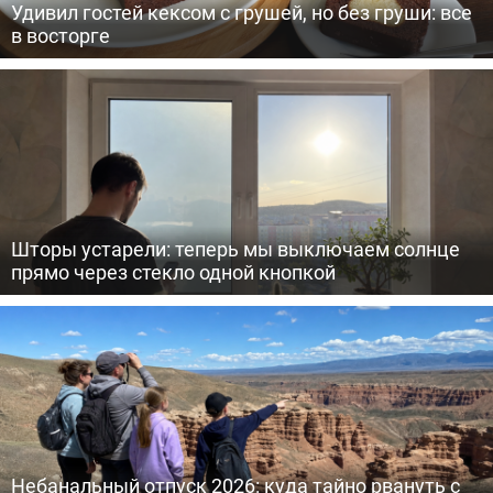
Удивил гостей кексом с грушей, но без груши: все
в восторге
Шторы устарели: теперь мы выключаем солнце
прямо через стекло одной кнопкой
Небанальный отпуск 2026: куда тайно рвануть с