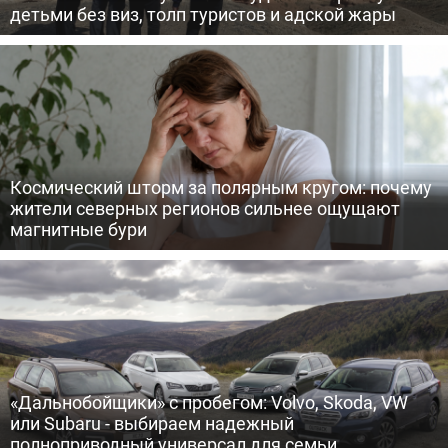
детьми без виз, толп туристов и адской жары
Космический шторм за полярным кругом: почему
жители северных регионов сильнее ощущают
магнитные бури
«Дальнобойщики» с пробегом: Volvo, Skoda, VW
или Subaru - выбираем надежный
полноприводный универсал для семьи