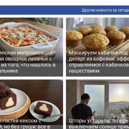
Другие новости за сегод
янская импровизация:
Маскируем кабачки под
ая овощная лазанья с
десерт из кофейни: эфф
из того, что нашлось в
справляемся с кабачко
ильнике
нашествием
 гостей кексом с
Шторы устарели: тепер
, но без груши: все в
выключаем солнце пря