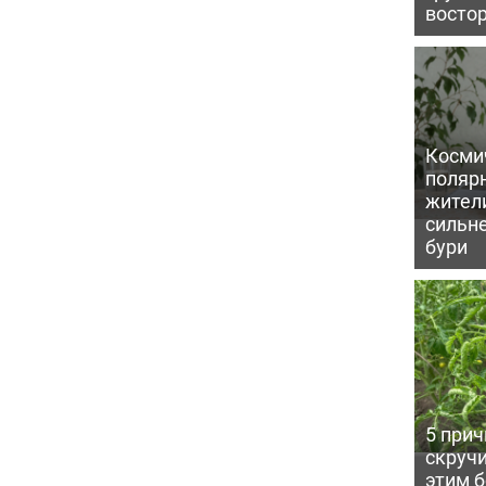
восто
Косми
поляр
жител
сильн
бури
5 прич
скручи
этим 