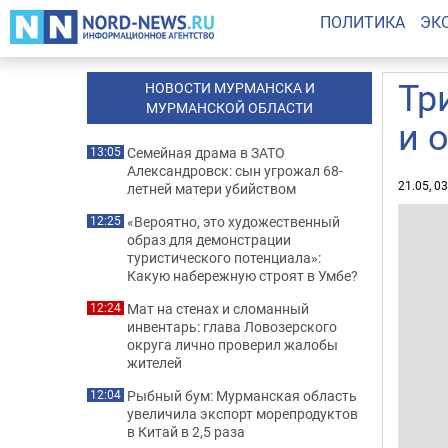
ПОЛИТИКА
ЭК
Тр
НОВОСТИ МУРМАНСКА И
МУРМАНСКОЙ ОБЛАСТИ
и 
Семейная драма в ЗАТО
13:05
Александровск: сын угрожал 68-
21.05, 0
летней матери убийством
«Вероятно, это художественный
12:25
образ для демонстрации
туристического потенциала»:
Какую набережную строят в Умбе?
Мат на стенах и сломанный
12:24
инвентарь: глава Ловозерского
округа лично проверил жалобы
жителей
Рыбный бум: Мурманская область
12:04
увеличила экспорт морепродуктов
в Китай в 2,5 раза