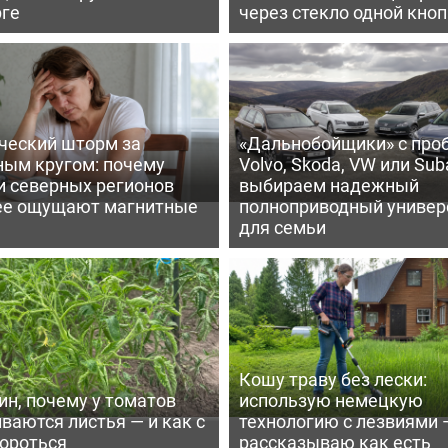
рге
через стекло одной кно
ческий шторм за
«Дальнобойщики» с про
ным кругом: почему
Volvo, Skoda, VW или Suba
и северных регионов
выбираем надежный
ее ощущают магнитные
полноприводный универ
для семьи
Кошу траву без лески:
ин, почему у томатов
использую немецкую
ваются листья — и как с
технологию с лезвиями 
бороться
рассказываю как есть