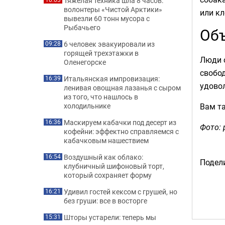
Тяжелая техника шла 8 часов:
волонтеры «Чистой Арктики»
или кл
вывезли 60 тонн мусора с
Рыбачьего
Объ
6 человек эвакуировали из
09:28
горящей трехэтажки в
Люди о
Оленегорске
свобод
Итальянская импровизация:
16:39
удовол
ленивая овощная лазанья с сыром
из того, что нашлось в
Вам т
холодильнике
Маскируем кабачки под десерт из
16:36
Фото: 
кофейни: эффектно справляемся с
кабачковым нашествием
Воздушный как облако:
16:54
Подели
клубничный шифоновый торт,
который сохраняет форму
Удивил гостей кексом с грушей, но
16:21
без груши: все в восторге
Шторы устарели: теперь мы
15:31