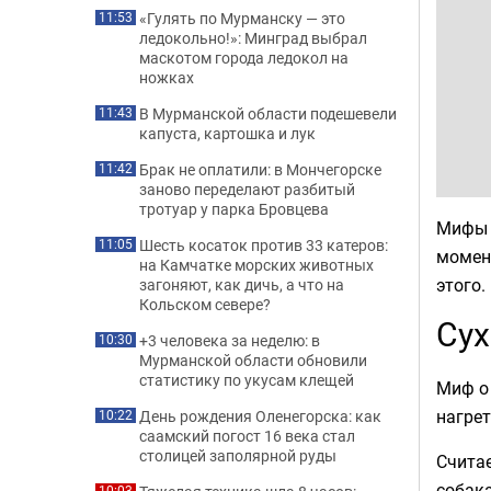
«Гулять по Мурманску — это
11:53
ледокольно!»: Минград выбрал
маскотом города ледокол на
ножках
В Мурманской области подешевели
11:43
капуста, картошка и лук
Брак не оплатили: в Мончегорске
11:42
заново переделают разбитый
тротуар у парка Бровцева
Мифы о
Шесть косаток против 33 катеров:
11:05
момент
на Камчатке морских животных
этого.
загоняют, как дичь, а что на
Кольском севере?
Сух
+3 человека за неделю: в
10:30
Мурманской области обновили
статистику по укусам клещей
Миф о 
нагрет
День рождения Оленегорска: как
10:22
саамский погост 16 века стал
столицей заполярной руды
Считае
собака
10:03