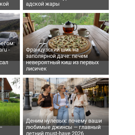
пкой
адской жары
бегом:
ru -
Французский шик на
заполярной даче: печем
сал
невероятный киш из первых
лисичек
Деним нулевых: почему ваши
—
любимые джинсы — главный
летний must-have 2026