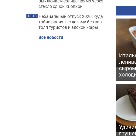
выключаем солнце прямо через
стекло одной кнопкой
Небанальный отпуск 2026: куда
13:18
тайно рвануть с детьми без виз,
толп туристов и адской жары
Все новости
Италь
ленив
сыром 
холод
Удивил
грушей