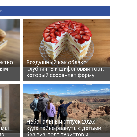
ня
ектно
Воздушный как облако:
вым
клубничный шифоновый торт,
который сохраняет форму
Небанальный отпуск 2026:
ь мы
куда тайно рвануть с детьми
мо
без виз, толп туристов и