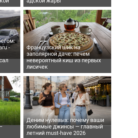
пкой
адской жары
бегом:
ru -
Французский шик на
заполярной даче: печем
сал
невероятный киш из первых
лисичек
Деним нулевых: почему ваши
—
любимые джинсы — главный
летний must-have 2026