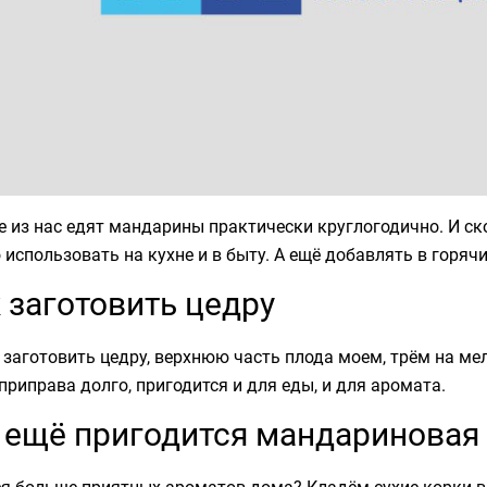
е из нас едят мандарины практически круглогодично. И с
использовать на кухне и в быту. А ещё добавлять в горячи
 заготовить цедру
заготовить цедру, верхнюю часть плода моем, трём на ме
приправа долго, пригодится и для еды, и для аромата.
 ещё пригодится мандариновая
я больше приятных ароматов дома? Кладём сухие корки в 