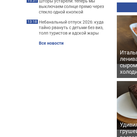
Шторы устарели: теперь мы
15:31
выключаем солнце прямо через
стекло одной кнопкой
Небанальный отпуск 2026: куда
13:18
тайно рвануть с детьми без виз,
толп туристов и адской жары
Все новости
Италь
ленив
сыром 
холод
Удивил
грушей