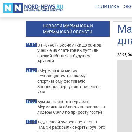
ПОЛИТИКА
ЭК
Ма
НОВОСТИ МУРМАНСКА И
МУРМАНСКОЙ ОБЛАСТИ
дл
От «синей» экономики до рангов:
23:15
ученые из Апатитов выпустили
23.05, 0
свежий сборник о будущем
Арктики
«Мурманская миля»
21:25
возвращается: главному
спортивному фестивалю
Заполярья вернут историческое
имя
Бум заполярного туризма:
19:56
Мурманская область вырвалась в
лидеры СЗФО по приросту гостей
Ждут своей очереди по 7 лет: в
19:49
ПАБСИ раскрыли секреты ручного