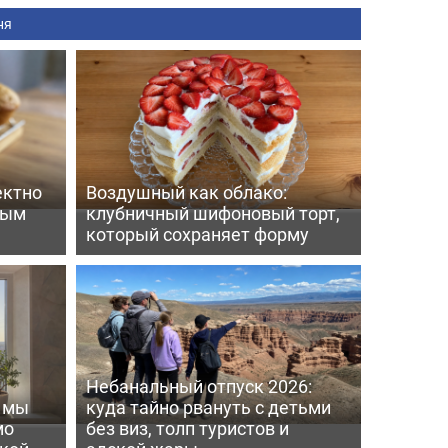
ня
ектно
Воздушный как облако:
вым
клубничный шифоновый торт,
который сохраняет форму
Небанальный отпуск 2026:
ь мы
куда тайно рвануть с детьми
мо
без виз, толп туристов и