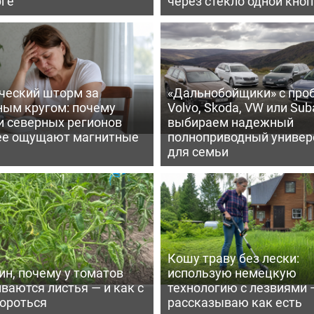
рге
через стекло одной кно
ческий шторм за
«Дальнобойщики» с про
ным кругом: почему
Volvo, Skoda, VW или Suba
и северных регионов
выбираем надежный
ее ощущают магнитные
полноприводный универ
для семьи
Кошу траву без лески:
ин, почему у томатов
использую немецкую
ваются листья — и как с
технологию с лезвиями 
бороться
рассказываю как есть