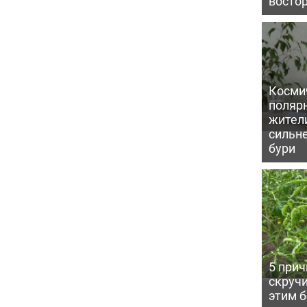
восто
Косми
поляр
жител
сильн
бури
5 прич
скручи
этим 