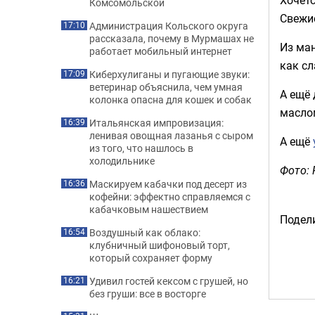
Комсомольской
Свежи
Администрация Кольского округа
17:10
рассказала, почему в Мурмашах не
Из ма
работает мобильный интернет
как сл
Киберхулиганы и пугающие звуки:
17:09
ветеринар объяснила, чем умная
А ещё
колонка опасна для кошек и собак
маслом
Итальянская импровизация:
16:39
ленивая овощная лазанья с сыром
А ещё
из того, что нашлось в
холодильнике
Фото: 
Маскируем кабачки под десерт из
16:36
кофейни: эффектно справляемся с
кабачковым нашествием
Подели
Воздушный как облако:
16:54
клубничный шифоновый торт,
который сохраняет форму
Удивил гостей кексом с грушей, но
16:21
без груши: все в восторге