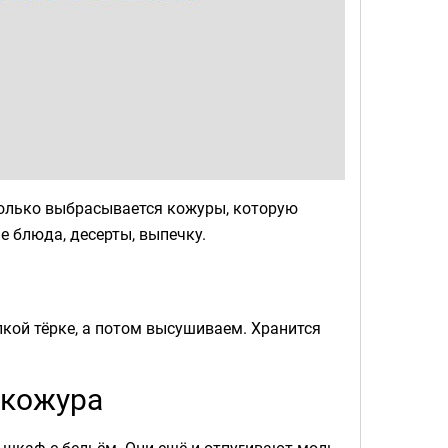
колько выбрасывается кожуры, которую
е блюда, десерты, выпечку.
лкой тёрке, а потом высушиваем. Хранится
 кожура
шкаф с бельём. Они ещё и отпугивают моль.