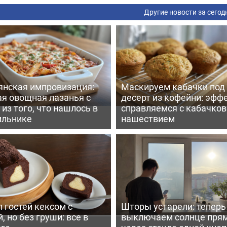
Другие новости за сегод
янская импровизация:
Маскируем кабачки под
ая овощная лазанья с
десерт из кофейни: эфф
из того, что нашлось в
справляемся с кабачко
ильнике
нашествием
 гостей кексом с
Шторы устарели: тепер
, но без груши: все в
выключаем солнце пря