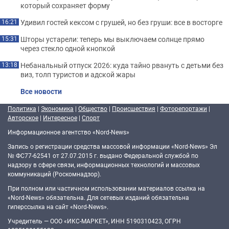
который сохраняет форму
Удивил гостей кексом с грушей, но без груши: все в восторге
16:21
Шторы устарели: теперь мы выключаем солнце прямо
15:31
через стекло одной кнопкой
Небанальный отпуск 2026: куда тайно рвануть с детьми без
13:18
виз, толп туристов и адской жары
Все новости
Политика
|
Экономика
|
Общество
|
Происшествия
|
Фоторепортажи
|
Авторское
|
Интересное
|
Спорт
Информационное агентство «Nord-News»
Запись о регистрации средства массовой информации «Nord-News» Эл
№ ФС77-62541 от 27.07.2015 г. выдано Федеральной службой по
надзору в сфере связи, информационных технологий и массовых
коммуникаций (Роскомнадзор).
При полном или частичном использовании материалов ссылка на
«Nord-News» обязательна. Для сетевых изданий обязательна
гиперссылка на сайт «Nord-News».
Учредитель — ООО «ИКС-МАРКЕТ», ИНН 5190310423, ОГРН