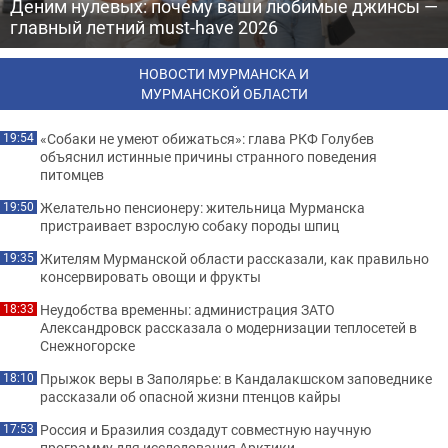
Деним нулевых: почему ваши любимые джинсы —
главный летний must-have 2026
НОВОСТИ МУРМАНСКА И
МУРМАНСКОЙ ОБЛАСТИ
«Собаки не умеют обижаться»: глава РКФ Голубев
19:54
объяснил истинные причины странного поведения
питомцев
Желательно пенсионеру: жительница Мурманска
19:50
пристраивает взрослую собаку породы шпиц
Жителям Мурманской области рассказали, как правильно
19:35
консервировать овощи и фрукты
Неудобства временны: администрация ЗАТО
18:33
Александровск рассказала о модернизации теплосетей в
Снежногорске
Прыжок веры в Заполярье: в Кандалакшском заповеднике
18:10
рассказали об опасной жизни птенцов кайры
Россия и Бразилия создадут совместную научную
17:53
программу для исследования Арктики