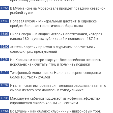
В Мурманске на Морвокзале пройдет праздник северной
16:55
рыбной кухни
Полевая кухня и Минеральный диктант: в Кировске
16:43
пройдет большая геологическая барахолка
Сила Севера — в людях! История апатитчанки, которая
16:03
издала 180 научных публикаций и поднимает 187,5 кг
Житель Карелии приехал в Мурманск полечиться и
16:00
совершил ряд преступлений
На Кольском севере стартует Всероссийская перепись
15:54
воробьев: как считать птиц и получить подарки
Телефонный мошенник из Нальчика вернет северянке
15:10
более 100 тысяч рублей
Итальянская импровизация: ленивая овощная лазанья с
16:39
сыром из того, что нашлось в холодильнике
Маскируем кабачки под десерт из кофейни: эффектно
16:36
справляемся с кабачковым нашествием
Воздушный как облако: клубничный шифоновый торт,
16:54