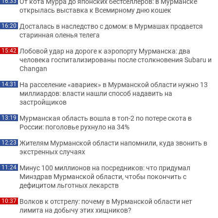
От кота Мурра до японских бестселлеров: в Мурманске
16:33
открылась выставка к Всемирному дню кошек
Досталась в наследство с домом: в Мурмашах продается
16:20
старинная оленья телега
Лобовой удар на дороге к аэропорту Мурманска: два
15:42
человека госпитализированы после столкновения Subaru и
Changan
На расселение «авариек» в Мурманской области нужно 13
14:31
миллиардов: власти нашли способ надавить на
застройщиков
Мурманская область вошла в топ-2 по потере скота в
13:19
России: поголовье рухнуло на 34%
Жителям Мурманской области напомнили, куда звонить в
12:23
экстренных случаях
Минус 100 миллионов на посредников: что придумал
11:24
Минздрав Мурманской области, чтобы покончить с
дефицитом льготных лекарств
Волков к отстрелу: почему в Мурманской области нет
10:37
лимита на добычу этих хищников?