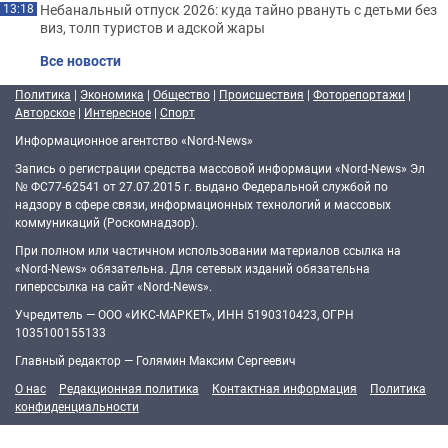
Небанальный отпуск 2026: куда тайно рвануть с детьми без
13:18
виз, толп туристов и адской жары
Все новости
Политика
|
Экономика
|
Общество
|
Происшествия
|
Фоторепортажи
|
Авторское
|
Интересное
|
Спорт
Информационное агентство «Nord-News»
Запись о регистрации средства массовой информации «Nord-News» Эл
№ ФС77-62541 от 27.07.2015 г. выдано Федеральной службой по
надзору в сфере связи, информационных технологий и массовых
коммуникаций (Роскомнадзор).
При полном или частичном использовании материалов ссылка на
«Nord-News» обязательна. Для сетевых изданий обязательна
гиперссылка на сайт «Nord-News».
Учредитель — ООО «ИКС-МАРКЕТ», ИНН 5190310423, ОГРН
1035100155133
Главный редактор — Голямин Максим Сергеевич
О нас
Редакционная политика
Контактная информация
Политика
конфиденциальности