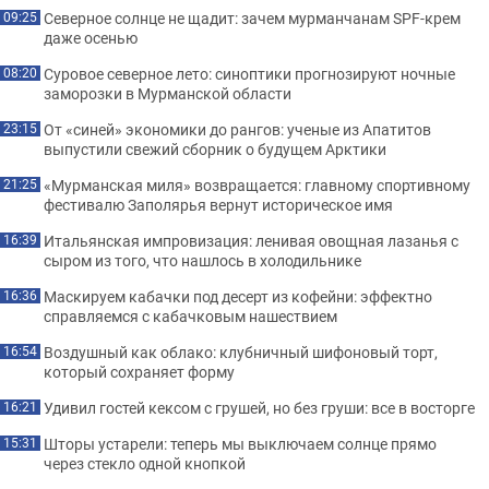
Северное солнце не щадит: зачем мурманчанам SPF-крем
09:25
даже осенью
Суровое северное лето: синоптики прогнозируют ночные
08:20
заморозки в Мурманской области
От «синей» экономики до рангов: ученые из Апатитов
23:15
выпустили свежий сборник о будущем Арктики
«Мурманская миля» возвращается: главному спортивному
21:25
фестивалю Заполярья вернут историческое имя
Итальянская импровизация: ленивая овощная лазанья с
16:39
сыром из того, что нашлось в холодильнике
Маскируем кабачки под десерт из кофейни: эффектно
16:36
справляемся с кабачковым нашествием
Воздушный как облако: клубничный шифоновый торт,
16:54
который сохраняет форму
Удивил гостей кексом с грушей, но без груши: все в восторге
16:21
Шторы устарели: теперь мы выключаем солнце прямо
15:31
через стекло одной кнопкой