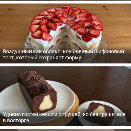
Воздушный как облако: клубничный шифоновый
торт, который сохраняет форму
Удивил гостей кексом с грушей, но без груши: все
в восторге