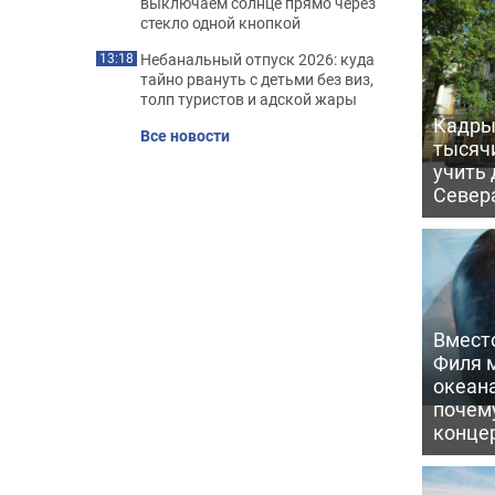
выключаем солнце прямо через
стекло одной кнопкой
Небанальный отпуск 2026: куда
13:18
тайно рвануть с детьми без виз,
толп туристов и адской жары
Кадры 
Все новости
тысяч
учить
Север
Вмест
Филя м
океан
почем
конце