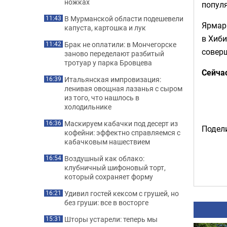
ножках
популя
В Мурманской области подешевели
11:43
Ярмарк
капуста, картошка и лук
в Хиби
Брак не оплатили: в Мончегорске
11:42
совер
заново переделают разбитый
тротуар у парка Бровцева
Сейча
Итальянская импровизация:
16:39
ленивая овощная лазанья с сыром
из того, что нашлось в
холодильнике
Маскируем кабачки под десерт из
16:36
Подели
кофейни: эффектно справляемся с
кабачковым нашествием
Воздушный как облако:
16:54
клубничный шифоновый торт,
который сохраняет форму
Удивил гостей кексом с грушей, но
16:21
без груши: все в восторге
Шторы устарели: теперь мы
15:31