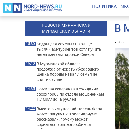
ПОЛИТИКА
ЭК
В 
НОВОСТИ МУРМАНСКА И
МУРМАНСКОЙ ОБЛАСТИ
20.06, 1
Кадры для кочевых школ: 1,5
15:30
тысячи абитуриентов хотят учить
детей языкам народов Севера
В Мурманской области
15:10
продолжают искать убежавшего
щенка породы кавапу: семья не
спит и скучает
Пожилая северянка в ожидании
14:35
сверхприбыли отдала мошенникам
1,7 миллиона рублей
Вместо выступлений тюлень Филя
14:22
может загулять: в океанариуме
рассказали, почему может
сорваться концерт любимца