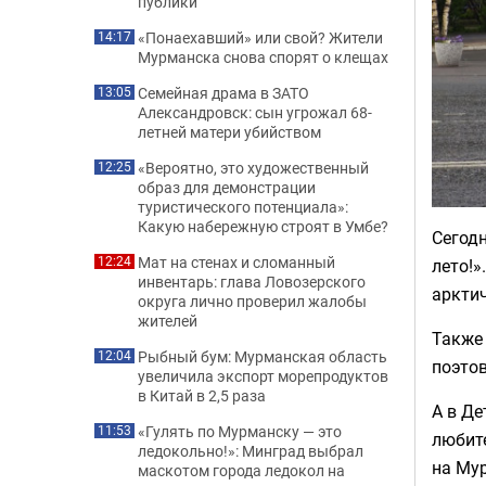
публики
«Понаехавший» или свой? Жители
14:17
Мурманска снова спорят о клещах
Семейная драма в ЗАТО
13:05
Александровск: сын угрожал 68-
летней матери убийством
«Вероятно, это художественный
12:25
образ для демонстрации
туристического потенциала»:
Какую набережную строят в Умбе?
Сегод
Мат на стенах и сломанный
12:24
лето!»
инвентарь: глава Ловозерского
арктич
округа лично проверил жалобы
жителей
Также
Рыбный бум: Мурманская область
12:04
поэтов
увеличила экспорт морепродуктов
в Китай в 2,5 раза
А в Де
«Гулять по Мурманску — это
11:53
любит
ледокольно!»: Минград выбрал
на Му
маскотом города ледокол на