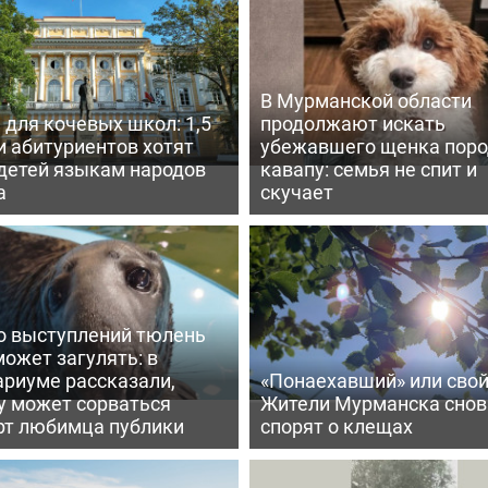
В Мурманской области
для кочевых школ: 1,5
продолжают искать
и абитуриентов хотят
убежавшего щенка пор
 детей языкам народов
кавапу: семья не спит и
а
скучает
о выступлений тюлень
ожет загулять: в
ариуме рассказали,
«Понаехавший» или сво
у может сорваться
Жители Мурманска снов
рт любимца публики
спорят о клещах