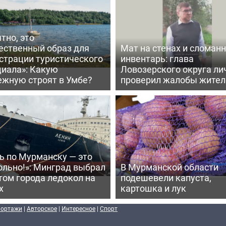
тно, это
ественный образ для
Мат на стенах и сломан
страции туристического
инвентарь: глава
циала»: Какую
Ловозерского округа ли
ежную строят в Умбе?
проверил жалобы жител
ь по Мурманску — это
ольно!»: Минград выбрал
В Мурманской области
том города ледокол на
подешевели капуста,
х
картошка и лук
портажи
|
Авторское
|
Интересное
|
Спорт