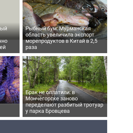
ный
Рыбный бум: Мурманская
область увеличила экспорт
чно
морепродуктов в Китай в 2,5
ей
раза
Брак не оплатили: в
Мончегорске заново
переделают разбитый тротуар
у парка Бровцева