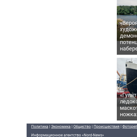
«Вероя
худож
демон
потен
набер
«Гулят
ледок
маско
ножка
Политика
|
Экономика
|
Общество
|
Происшествия
|
Фоторе
Информационное агентство «Nord-News»