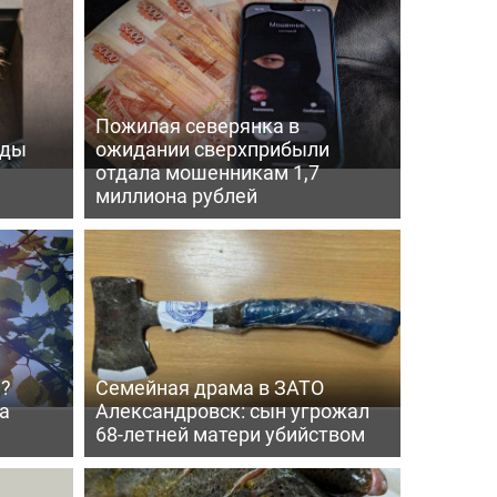
Пожилая северянка в
оды
ожидании сверхприбыли
отдала мошенникам 1,7
миллиона рублей
й?
Семейная драма в ЗАТО
а
Александровск: сын угрожал
68-летней матери убийством