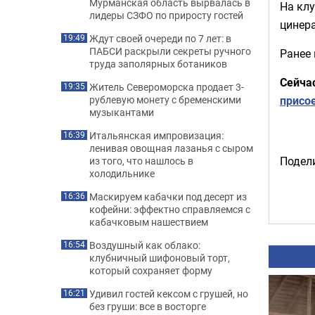
Мурманская область вырвалась в
На клу
лидеры СЗФО по приросту гостей
цинера
Ждут своей очереди по 7 лет: в
19:49
ПАБСИ раскрыли секреты ручного
Ранее
труда заполярных ботаников
Сейча
Житель Североморска продает 3-
19:35
присо
рублевую монету с бременскими
музыкантами
Итальянская импровизация:
16:39
ленивая овощная лазанья с сыром
Подели
из того, что нашлось в
холодильнике
Маскируем кабачки под десерт из
16:36
кофейни: эффектно справляемся с
кабачковым нашествием
Воздушный как облако:
16:54
клубничный шифоновый торт,
который сохраняет форму
Удивил гостей кексом с грушей, но
16:21
без груши: все в восторге