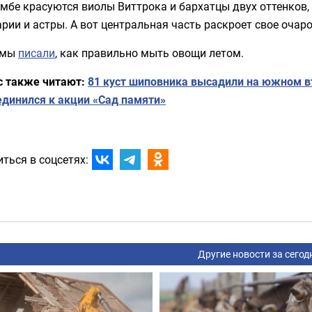
мбе красуются виолы Виттрока и бархатцы двух оттенков,
рии и астры. А вот центральная часть раскроет свое очар
 мы
писали
, как правильно мыть овощи летом.
с также читают:
81 куст шиповника высадили на южном в
единился к акции «Сад памяти»
ться в соцсетях:
Другие новости за сегод