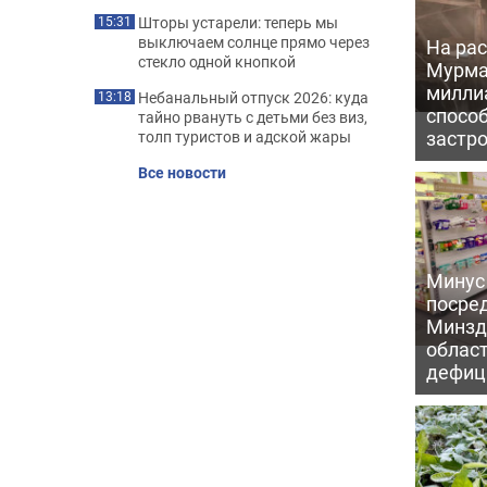
Шторы устарели: теперь мы
15:31
выключаем солнце прямо через
На рас
стекло одной кнопкой
Мурма
милли
Небанальный отпуск 2026: куда
13:18
способ
тайно рвануть с детьми без виз,
застр
толп туристов и адской жары
Все новости
Минус
посре
Минзд
област
дефиц