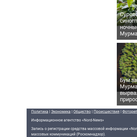
Сурово
синоп
ночны
Мурма
Бум за
Мурма
вырва
прирос
Политика
|
Экономика
|
Общество
|
Происшествия
|
Фоторе
Информационное агентство «Nord-News»
Запись о регистрации средства массовой информации «Nor
массовых коммуникаций (Роскомнадзор).