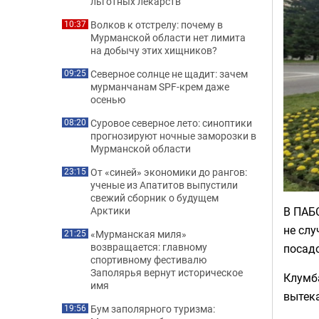
льготных лекарств
Волков к отстрелу: почему в
10:37
Мурманской области нет лимита
на добычу этих хищников?
Северное солнце не щадит: зачем
09:25
мурманчанам SPF-крем даже
осенью
Суровое северное лето: синоптики
08:20
прогнозируют ночные заморозки в
Мурманской области
От «синей» экономики до рангов:
23:15
ученые из Апатитов выпустили
свежий сборник о будущем
В ПАБ
Арктики
не слу
«Мурманская миля»
21:25
возвращается: главному
посад
спортивному фестивалю
Заполярья вернут историческое
Клумб
имя
вытека
Бум заполярного туризма:
19:56