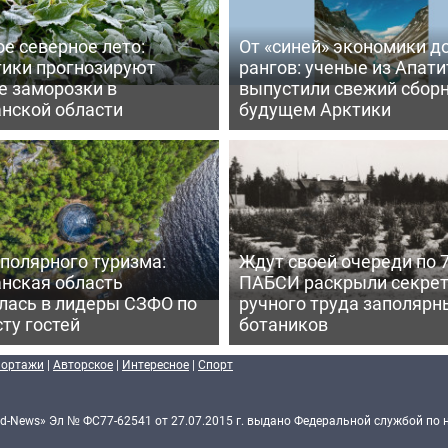
е северное лето:
От «синей» экономики д
тики прогнозируют
рангов: ученые из Апати
е заморозки в
выпустили свежий сборн
нской области
будущем Арктики
полярного туризма:
Ждут своей очереди по 7
нская область
ПАБСИ раскрыли секре
лась в лидеры СЗФО по
ручного труда заполярн
ту гостей
ботаников
портажи
|
Авторское
|
Интересное
|
Спорт
d-News» Эл № ФС77-62541 от 27.07.2015 г. выдано Федеральной службой по 