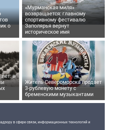
«Мурманская миля»
о
возвращается: главному
тов
спортивному фестивалю
ик о
Заполярья вернут
историческое имя
 лет: в
ты
Житель Североморска продает
ых
3-рублевую монету с
бременскими музыкантами
надзору в сфере связи, информационных технологий и