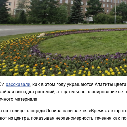
СИ
рассказали
, как в этом году украшаются Апатиты цвет
чайная высадка растений, а тщательное планирование не т
очного материала.
а на кольце площади Ленина называется «Время» авторств
ют из центра, показывая неравномерность течения как по ц