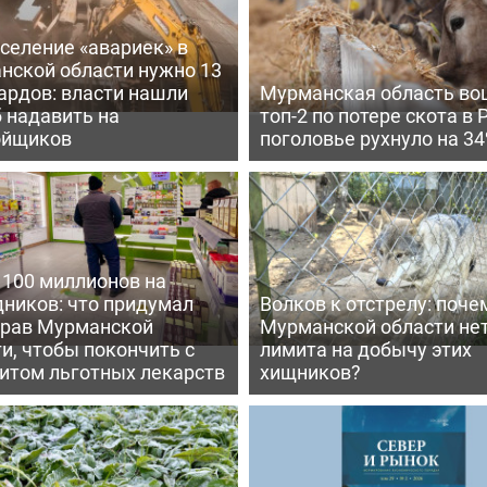
селение «авариек» в
нской области нужно 13
ардов: власти нашли
Мурманская область во
 надавить на
топ-2 по потере скота в 
ойщиков
поголовье рухнуло на 3
 100 миллионов на
дников: что придумал
Волков к отстрелу: поче
рав Мурманской
Мурманской области не
и, чтобы покончить с
лимита на добычу этих
итом льготных лекарств
хищников?