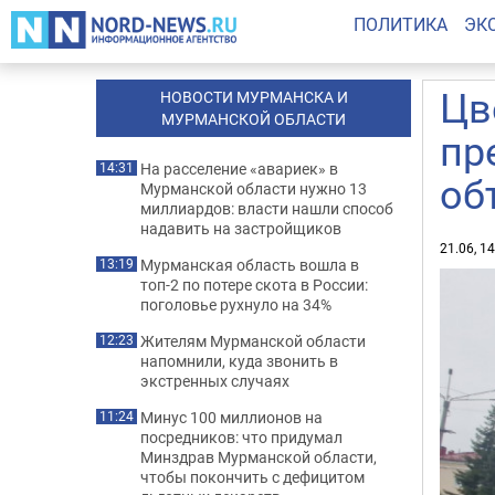
ПОЛИТИКА
ЭК
Цв
НОВОСТИ МУРМАНСКА И
МУРМАНСКОЙ ОБЛАСТИ
пр
На расселение «авариек» в
14:31
об
Мурманской области нужно 13
миллиардов: власти нашли способ
надавить на застройщиков
21.06, 1
Мурманская область вошла в
13:19
топ-2 по потере скота в России:
поголовье рухнуло на 34%
Жителям Мурманской области
12:23
напомнили, куда звонить в
экстренных случаях
Минус 100 миллионов на
11:24
посредников: что придумал
Минздрав Мурманской области,
чтобы покончить с дефицитом