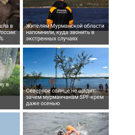
шла в
Жителям Мурманской области
России:
напомнили, куда звонить в
4%
экстренных случаях
му в
т
Северное солнце не щадит:
зачем мурманчанам SPF-крем
даже осенью